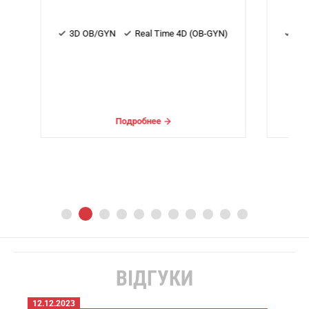
YN)
3D OB/GYN
Real Time 4D (OB-GYN)
Подробнее
ВІДГУКИ
12.12.2023