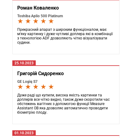
Роман Коваленко
Toshiba Aplio 500 Platinum
★ ★ ★ ★ ★
Прекрасний апарат з широким функціоналом, має
м'яку картинку і дуже чутливі доплера які в комбінації
з технологією ADF дозволяють чітко візуалізувати
судини.
25.10.2023
Григорій Сидоренко
GE Logiq S7
★ ★ ★ ★ ★
Дуже раді що купили, висока якість картинки та
доплерів все чітко видно, також дуже скоротили час
обстежень вагітних з допомогою функції Measure
Assistant OB яка дозволяє автоматично проводити
біометрію плоду.
01.10.2023