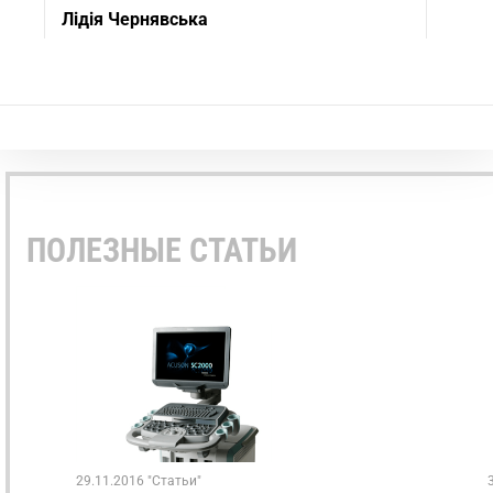
Лідія Чернявська
GE Logiq S8
★ ★ ★ ★ ★
Дуже задоволені апаратом з його переваг зауважемо:
високу якість сірошкальної картинки та доплерів яка
забезпечена технологією Speckle Reduction Imaging,
простоту в освоєнні з допомогою Scan Assistant,
приємний дизайн.
07.09.2023
ПОЛЕЗНЫЕ СТАТЬИ
Олексій Гриненко
GE Vivid E95
★ ★ ★ ★ ★
Чітка, контрастна м'яка картитнка яка дозволяє
візуалізувати всі найменші структури з допомогою
технології cSound ADAPT, доплер це просто ідеал. В
поєднінні вони дають можливість якісно проводити
дослідження серця, а технологія AI Auto Measure 2D
сильно скоротила час обстежень пацієнтів.
29.11.2016 "Статьи"