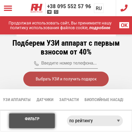
+38
095 552 57 96
RU
UA
Продолжая использовать сайт, Вы принимаете нашу
Главная
УЗИ аппараты
OK
политику использования файлов cookie,
подробнее
Эластография сдвиговой волны (Shear Wave)
Подберем УЗИ аппарат с первым
взносом от 40%
Выбрать УЗИ и получить подарок
УЗИ АППАРАТЫ
ДАТЧИКИ
ЗАПЧАСТИ
БИОПСИЙНЫЕ НАСАДКИ
ФИЛЬТР