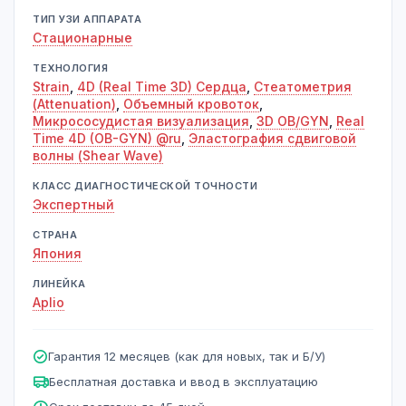
ТИП УЗИ АППАРАТА
Стационарные
ТЕХНОЛОГИЯ
Strain
,
4D (Real Time 3D) Сердца
,
Стеатометрия
(Attenuation)
,
Объемный кровоток
,
Микрососудистая визуализация
,
3D OB/GYN
,
Real
Time 4D (OB-GYN) @ru
,
Эластография сдвиговой
волны (Shear Wave)
КЛАСС ДИАГНОСТИЧЕСКОЙ ТОЧНОСТИ
Экспертный
СТРАНА
Япония
ЛИНЕЙКА
Aplio
Гарантия 12 месяцев (как для новых, так и Б/У)
Бесплатная доставка и ввод в эксплуатацию