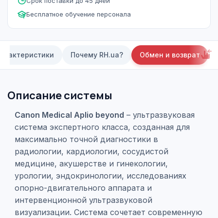
Срок поставки до 45 дней
Бесплатное обучение персонала
арактеристики
Почему RH.ua?
Обмен и возврат
Описание системы
Canon Medical Aplio beyond
– ультразвуковая
система экспертного класса, созданная для
максимально точной диагностики в
радиологии, кардиологии, сосудистой
медицине, акушерстве и гинекологии,
урологии, эндокринологии, исследованиях
опорно-двигательного аппарата и
интервенционной ультразвуковой
визуализации. Система сочетает современную