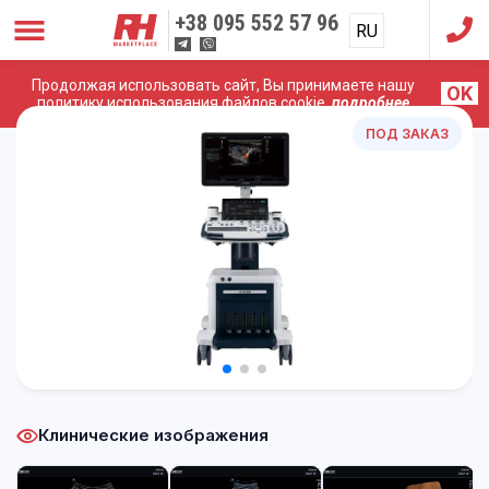
+38
095 552 57 96
RU
UA
Продолжая использовать сайт, Вы принимаете нашу
OK
Главная
/
УЗИ Аппараты
/
Alpinion
/
ALPINION X-CUBE 90
политику использования файлов cookie,
подробнее
ПОД ЗАКАЗ
Клинические изображения