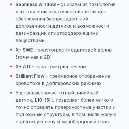
Seamless window
– уникальная технология
изготовления акустической линзы для
обеспечения беспрецедентной
долговечности датчика и возможности
дезинфекции спиртосодержащими
веществами
X+ SWE
– эластография сдвиговой волны
(точечная и 2D)
X+ ATI
– стеатометрия печени
Brilliant Flow
– трехмерное отображение
кровотока в доплеровских режимах
Ультравысокочастотный линейный
датчик,
L10-15H
, позволяет более четко и
точно отражать поверхностные участки и
подкожные структуры, в том числе малую
подкожную вену и малоберцовый нерв