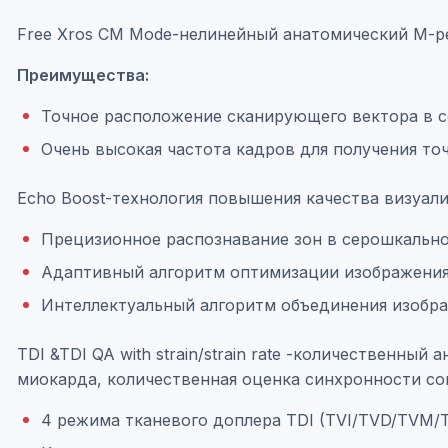
Free Xros CM Mode-нелинейный анатомический М-р
Преимущества:
Точное расположение сканирующего вектора в с
Очень высокая частота кадров для получения то
Echo Boost-технология повышения качества визуали
Прецизионное распознавание зон в серошкально
Адаптивный алгоритм оптимизации изображени
Интеллектуальный алгоритм объединения изобр
TDI &TDI QA with strain/strain rate -количественн
миокарда, количественная оценка синхронности с
4 режима тканевого доплера TDI (TVI/TVD/TVM/T