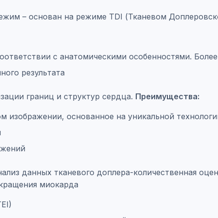
ежим – основан на режиме TDI (Тканевом Доплеровс
оответствии с анатомическими особенностями. Более
чного результата
зации границ и структур сердца.
Преимущества:
м изображении, основанное на уникальной технологи
я
ажений
ый анализ данных тканевого доплера-количественная о
окращения миокарда
EI)