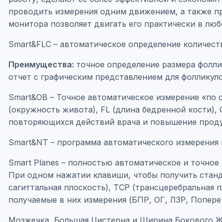
проводить измерения одним движением, а также пр
монитора позволяет двигать его практически в лю
Smart&FLC – автоматическое определение количеств
Преимущества:
точное определение размера фолли
отчет с графическим представлением для фолликул
Smart&OB – Точное автоматическое измерение «по 
(окружность живота), FL (длина бедренной кости),
повторяющихся действий врача и повышение прод
Smart&NT – программа автоматического измерения 
Smart Planes – полностью автоматическое и точно
При одном нажатии клавиши, чтобы получить станд
сагиттальная плоскость), TCP (трансцеребральная п
получаемые в них измерения (БПР, ОГ, ЛЗР, Попер
Мозжечка, Большая Цистерна и Ширина Бокового Же