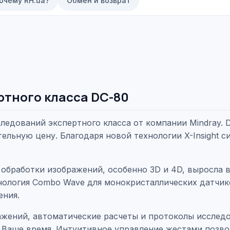
очему RH.ua?
Обмен и возврат
ртного класса DC-80
ледований экспертного класса от компании Mindray. 
ельную цену. Благодаря новой технологии X-Insight с
обработки изображений, особенно 3D и 4D, выросла в
нология Combo Wave для монокристаллических датчик
ения.
ажений, автоматические расчеты и протоколы исслед
т Ваше время. Интуитивное управление жестами позво