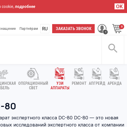
OK
 cookie,
подробнее
RU
UA
ЗАКАЗАТЬ ЗВОНОК
снащение
Партнёрам
ЦИНСКАЯ
ОПЕРАЦИОННЫЙ
УЗИ
РЕМОНТ
АПГРЕЙД
АРЕНДА
БЕЛЬ
СВЕТ
АППАРАТЫ
-80
рат экспертного класса DC-80 DC-80 — это новая
ковых исследований экспертного класса от компании