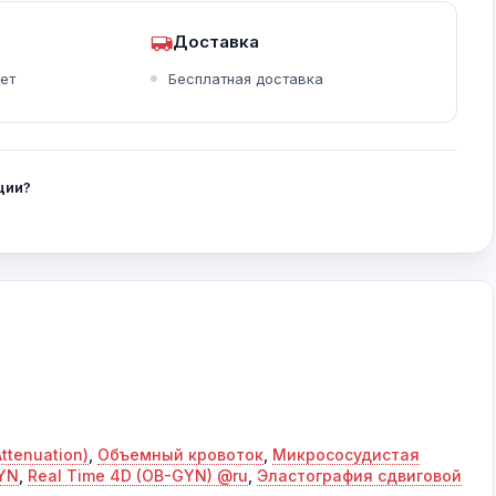
Доставка
ет
Бесплатная доставка
Smart Face
Smart FLC
4D гикозия (гистеросальпингоконтрастная сонография)
ции?
ttenuation)
,
Объемный кровоток
,
Микрососудистая
YN
,
Real Time 4D (OB-GYN) @ru
,
Эластография сдвиговой