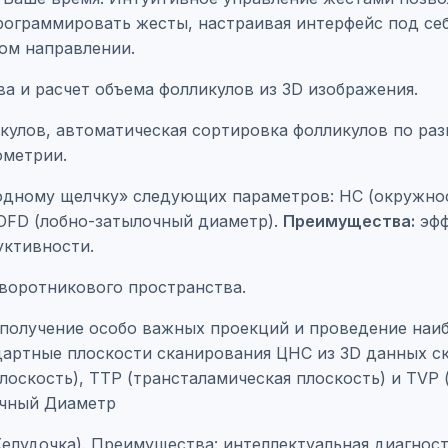
ограммировать жесты, настраивая интерфейс под се
бом направлении.
а и расчет объема фолликулов из 3D изображения.
кулов, автоматическая сортировка фолликулов по ра
ометрии.
одному щелчку» следующих параметров: HC (окружнос
 OFD (лобно-затылочный диаметр).
Преимущества:
эфф
уктивности.
воротникового пространства.
е получение особо важных проекций и проведение наи
артные плоскости сканирования ЦНС из 3D данных с
лоскость), TTP (трансталамическая плоскость) и TVP 
ечный Диаметр
лудочка). Преимущества: интеллектуальная диагнос