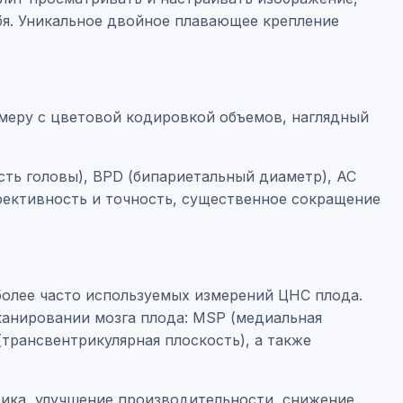
бя. Уникальное двойное плавающее крепление
змеру с цветовой кодировкой объемов, наглядный
ть головы), BPD (бипариетальный диаметр), AC
ективность и точность, существенное сокращение
более часто используемых измерений ЦНС плода.
канировании мозга плода: MSP (медиальная
(трансвентрикулярная плоскость), а также
тика, улучшение производительности, снижение