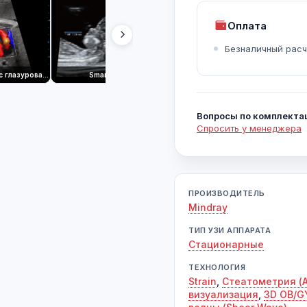
Оплата
Безналичный расч
Сердце плода с глазурованным потоком
Smart NT
Smart OB
Вопросы по комплекта
Спросить у менеджера
ПРОИЗВОДИТЕЛЬ
Mindray
ТИП УЗИ АППАРАТА
Стационарные
ТЕХНОЛОГИЯ
Strain
,
Стеатометрия (A
визуализация
,
3D OB/G