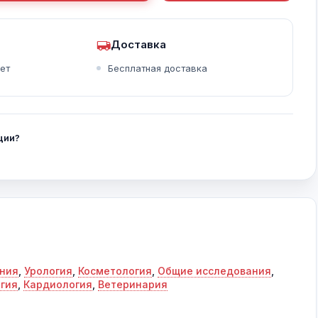
Доставка
ет
Бесплатная доставка
Помощник по печеночной диагностике, C1-6-D
ции?
ания
,
Урология
,
Косметология
,
Общие исследования
,
огия
,
Кардиология
,
Ветеринария