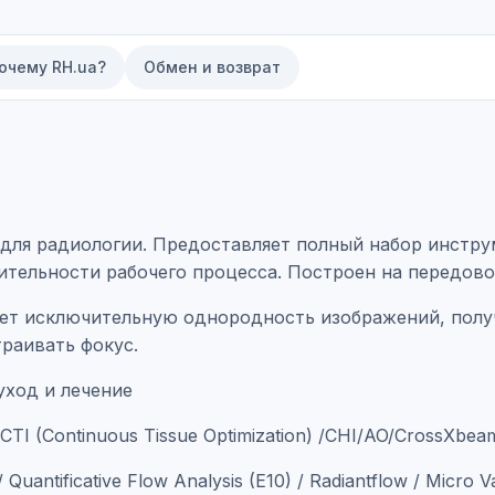
очему RH.ua?
Обмен и возврат
й для радиологии. Предоставляет полный набор инстр
тельности рабочего процесса. Построен на передово
ет исключительную однородность изображений, получ
раивать фокус.
уход и лечение
I (Continuous Tissue Optimization) /CHI/AO/CrossXbea
tificative Flow Analysis (E10) / Radiantflow / Micro Vas