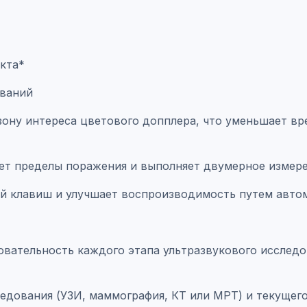
кта*
ований
т зону интереса цветового допплера, что уменьшает в
вает пределы поражения и выполняет двумерное измер
тий клавиш и улучшает воспроизводимость путем авт
довательность каждого этапа ультразвукового исслед
ледования (УЗИ, маммография, КТ или МРТ) и текущег