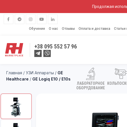
Продолжая исполь
Обучение
О нас
Отзывы
Оплата и доставка
Статьи
+38
095 552 57 96
Главная
/
УЗИ Аппараты
/
GE
Healthcare
/
GE Logiq E10 / E10s
ЛАБОРАТОРНОЕ
КОЛЬПОС
ОБОРУДОВАНИЕ