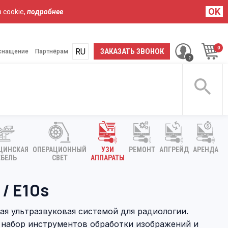
OK
 cookie,
подробнее
RU
UA
ЗАКАЗАТЬ ЗВОНОК
снащение
Партнёрам
ЦИНСКАЯ
ОПЕРАЦИОННЫЙ
УЗИ
РЕМОНТ
АПГРЕЙД
АРЕНДА
БЕЛЬ
СВЕТ
АППАРАТЫ
 / E10s
ая ультразвуковая системой для радиологии.
 набор инструментов обработки изображений и