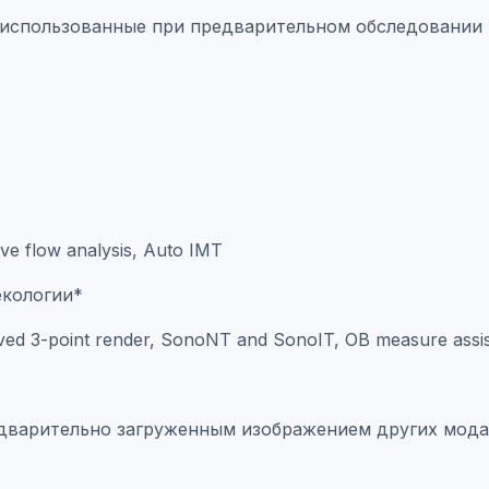
ки, использованные при предварительном обследовани
ive flow analysis, Auto IMT
екологии*
ved 3-point render, SonoNT and SonoIT, OB measure assis
дварительно загруженным изображением других модал