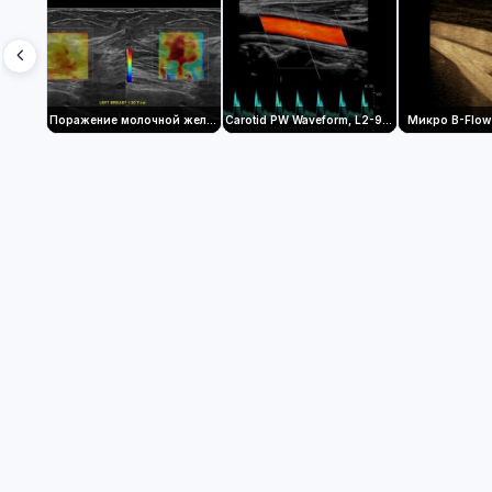
Поражение молочной железы с помощью 2D сдвигововолновой эластографии, ML4-20-D
Carotid PW Waveform, L2-9-D
Микро B-Flow 