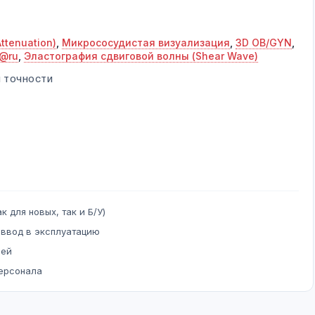
ttenuation)
,
Микрососудистая визуализация
,
3D OB/GYN
,
 @ru
,
Эластография сдвиговой волны (Shear Wave)
Й ТОЧНОСТИ
к для новых, так и Б/У)
 ввод в эксплуатацию
ней
персонала