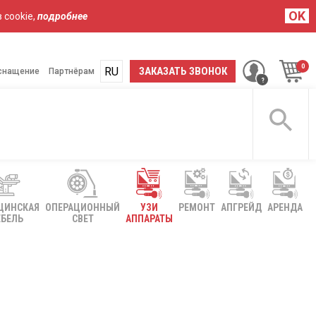
OK
 cookie,
подробнее
RU
UA
ЗАКАЗАТЬ ЗВОНОК
снащение
Партнёрам
ЦИНСКАЯ
ОПЕРАЦИОННЫЙ
УЗИ
РЕМОНТ
АПГРЕЙД
АРЕНДА
БЕЛЬ
СВЕТ
АППАРАТЫ