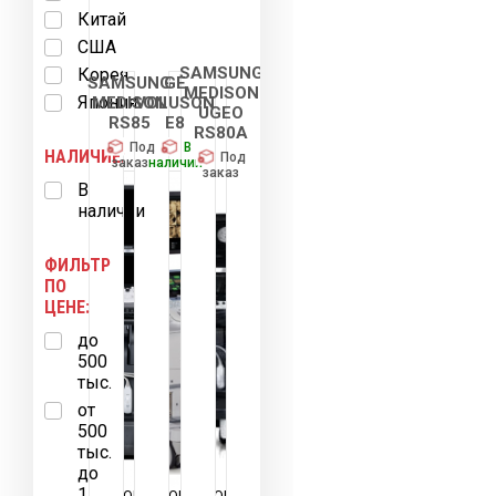
Китай
США
SAMSUNG
Корея
SAMSUNG
GE
MEDISON
Япония
MEDISON
VOLUSON
UGEO
RS85
E8
RS80A
Под
В
НАЛИЧИЕ:
Под
заказ
наличии
заказ
В
наличии
ФИЛЬТР
ПО
ЦЕНЕ:
до
500
тыс.
от
500
тыс.
до
1
3D OB/GYN
3D OB/GYN
3D OB/GYN