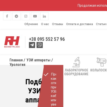
Продолжая исполь
Обучение
О нас
Отзывы
Оплата и доставка
Статьи
+38
095 552 57 96
Главная
УЗИ аппараты
Урология
ЛАБОРАТОРНОЕ
КОЛЬПОС
Проконсультируем
ОБОРУДОВАНИЕ
как
Подберем
открыть
прибыльный
УЗИ
УЗИ
кабинет
аппарат
или
увеличить