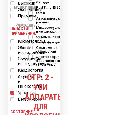
Сердца
Высокий
БИОПСИЙНЫЕ
Real Time 4D (OB-GYN)
Экспертный
Strain
Премиум
Автоматические
расчеты
РАСХОДНЫЕ
НАСАДКИ
Микрососудистая
ОБЛАСТИ
визуализация
ПРИМЕНЕНИЯ:
Объемный кровоток
Косметология
Смарт функции
МАТЕРИАЛЫ
Общие
Стеатометрия
(Attenuation)
исследования
Эластография
Сосудистые
сдвиговой волны
исследования
(Shear Wave)
Кардиология
СТР. 2 -
Акушерство
и
УЗИ
Гинекология
Урология
АППАРАТЫ
Ветеринария
ДЛЯ
СОСТОЯНИЕ: