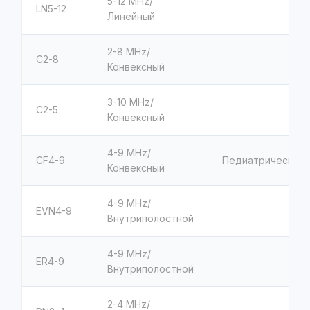
5-12
MHz/
LN5-12
Линейный
2-8
MHz/
C2-8
Конвексный
3-10
MHz/
C2-5
Конвексный
4-9
MHz/
CF4-9
Педиатрический
Конвексный
4-9
MHz/
EVN4-9
Внутриполостной
4-9
MHz/
ER4-9
Внутриполостной
2-4
MHz/