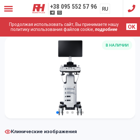
+38
095 552 57 96
RU
UA
Продолжая использовать сайт, Вы принимаете нашу
OK
Главная
/
УЗИ Аппараты
/
Samsung (Medison)
/
Samsung
политику использования файлов cookie,
подробнее
Medison HS30
В НАЛИЧИИ
Клинические изображения