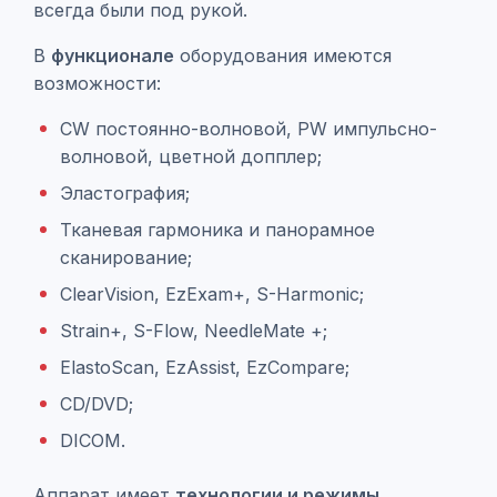
всегда были под рукой.
В
функционале
оборудования имеются
возможности:
CW постоянно-волновой, PW импульсно-
волновой, цветной допплер;
Эластография;
Тканевая гармоника и панорамное
сканирование;
ClearVision, EzExam+, S-Harmonic;
Strain+, S-Flow, NeedleMate +;
ElastoScan, EzAssist, EzCompare;
CD/DVD;
DICOM.
Аппарат имеет
технологии и режимы,