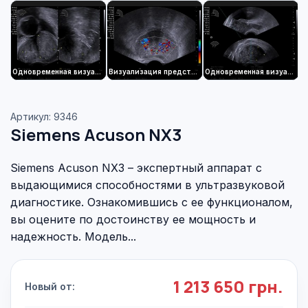
Одновременная визуализация в двух плоскостях с помощью датчика BP10-3
Визуализация предстательной железы в режиме цветового доплеровского картирования с помощью датчика BP10-3
Одновременная визуализация в двух плоскостях и разделением изображений по вертикали с помощью датчика BP10-3
Артикул: 9346
Siemens Acuson NX3
Siemens Acuson NX3 – экспертный аппарат с
выдающимися способностями в ультразвуковой
диагностике. Ознакомившись с ее функционалом,
вы оцените по достоинству ее мощность и
надежность. Модель...
1 213 650 грн.
Новый от: