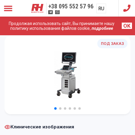
+38
095 552 57 96
RU
UA
Продолжая использовать сайт, Вы принимаете нашу
OK
Главная
/
УЗИ Аппараты
/
Siemens (Acuson)
/
Siemens
политику использования файлов cookie,
подробнее
Acuson NX3
ПОД ЗАКАЗ
Клинические изображения