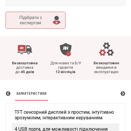
Підібрати з
експертом
Безкоштовна
Для нових та Б/У
Безкоштовне
доставка
гарантія
введення в
до
45 днів
12 місяців
експлуатацію
ХАРАКТЕРИСТИКИ
TFT сенсорний дисплей з простим, інтуїтивно
зрозумілим, інтерактивним керуванням.
4 USB порта, для можливості підключення