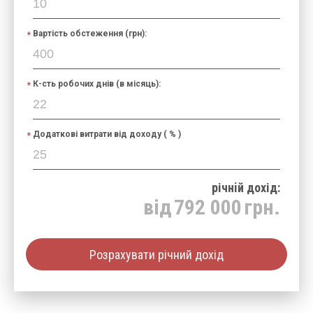
Вартість обстеження (грн):
К-сть робочих днів (в місяць):
Додаткові витрати від доходу ( % )
річнiй дохід:
від
792 000
грн.
Розрахувати річний дохід