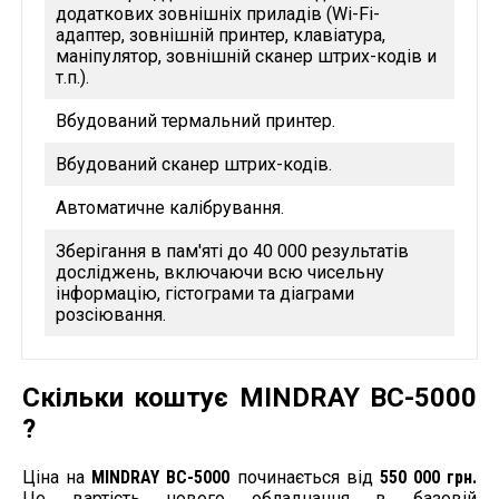
додаткових зовнішніх приладів (Wi-Fi-
адаптер, зовнішній принтер, клавіатура,
маніпулятор, зовнішній сканер штрих-кодів и
т.п.).
Вбудований термальний принтер.
Вбудований сканер штрих-кодів.
Автоматичне калібрування.
Зберігання в пам'яті до 40 000 результатів
досліджень, включаючи всю чисельну
інформацію, гістограми та діаграми
розсіювання.
Можливість вибирати найбільш раціональний
режим дослідження для кожного виду
Скільки коштує MINDRAY BC-5000
діагностики, що дозволяє заощаджувати
витрати реагентів та час, що витрачаються на
?
один аналіз, а саме два режими тестування:
СВС – загальний аналіз; СВС+Diff – загальний
Ціна на
MINDRAY BC-5000
починається від
550 000 грн.
аналіз із диференціюванням
Це вартість нового обладнання в базовій