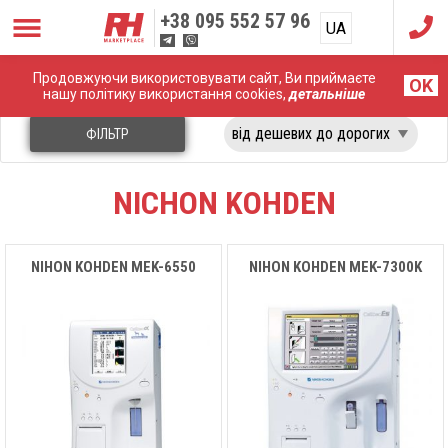
+38
095 552 57 96
UA
RU
Продовжуючи використовувати сайт, Ви приймаєте
Головна
Лабораторне обладнання
Nichon Kohden
OK
нашу політику використання cookies,
детальніше
ФІЛЬТР
NICHON KOHDEN
NIHON KOHDEN MEK-6550
NIHON KOHDEN MEK-7300K