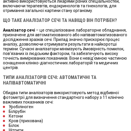
активно використовуються лікарями різних спеціальностей,
включаючи терапевтів, ендокринологів та гінекологів, для
отримання загальної картини стану організму.
ЩО ТАКЕ АНАЛІЗАТОР СЕЧІ ТА НАВІЩО ВІН ПОТРІБЕН?
Аналізатор сечі
– це спеціалізоване лабораторне обладнання,
призначене для автоматизованого або напівавтоматизованого
дослідження зразків сечі. Прилад значно прискорює процес
аналізу, дозволяючи отримувати результати в найкоротші
терміни. Сучасні аналізатори мінімізують ймовірність помилок,
пов'язаних із людським фактором, та забезпечують високу
точність вимірюваних показників. Вони є невід'ємною частиною
оснащення клініко-діагностичних лабораторій та медичних
центрів.
ТИПИ АНАЛІЗАТОРІВ СЕЧІ: АВТОМАТИЧНІ ТА
НАПІВАВТОМАТИЧНІ
Обидва типи аналізаторів використовують метод відбивної
фотометрії для визначення стандартного набору з 11 клінічно
важливих показників сечі:
Уробіліноген
Білірубін
Кетони
Кров (прихована)
Білок
Нітрити