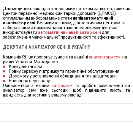
Для медичних закладів з невеликим потоком пацієнтів, таких як
Центри первинної медико-санітарної допомоги (ЦПМСД),
оптимальним вибором може стати
напівавтоматичний
аналізатор сечі
. Великим клінікам, діагностичним центрам та
лабораторіям з високим навантаженням рекомендується
використовувати
автоматичний аналізатор сечі
для
забезпечення максимальної продуктивності та ефективності.
ДЕ КУПИТИ АНАЛІЗАТОР СЕЧІ В УКРАЇНІ?
Компанія RH.ua пропонує сучасні та надійні
аналізатори сечі
на
ринку Украъни
. Ми надаємо:
Конкурентні ціни.
Повну сервісну підтримку та гарантійне обслуговування.
Допомогу у встановленні обладнання та налаштуванні.
Навчання персоналу.
Ознайомтеся з нашим
каталогом
та зробіть замовлення на
аналізатор сечі вже сьогодні, щоб підвищити якість та
швидкість діагностики у вашому закладі!