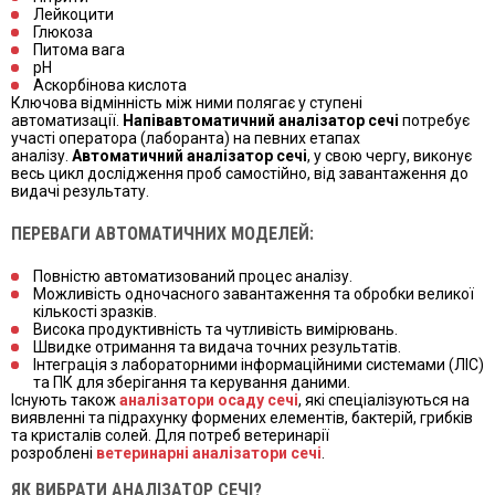
Лейкоцити
Глюкоза
Питома вага
pH
Аскорбінова кислота
Ключова відмінність між ними полягає у ступені
автоматизації.
Напівавтоматичний аналізатор сечі
потребує
участі оператора (лаборанта) на певних етапах
аналізу.
Автоматичний аналізатор сечі
, у свою чергу, виконує
весь цикл дослідження проб самостійно, від завантаження до
видачі результату.
ПЕРЕВАГИ АВТОМАТИЧНИХ МОДЕЛЕЙ:
Повністю автоматизований процес аналізу.
Можливість одночасного завантаження та обробки великої
кількості зразків.
Висока продуктивність та чутливість вимірювань.
Швидке отримання та видача точних результатів.
Інтеграція з лабораторними інформаційними системами (ЛІС)
та ПК для зберігання та керування даними.
Існують також
аналізатори осаду сечі
, які спеціалізуються на
виявленні та підрахунку формених елементів, бактерій, грибків
та кристалів солей. Для потреб ветеринарії
розроблені
ветеринарні аналізатори сечі
.
ЯК ВИБРАТИ АНАЛІЗАТОР СЕЧІ?