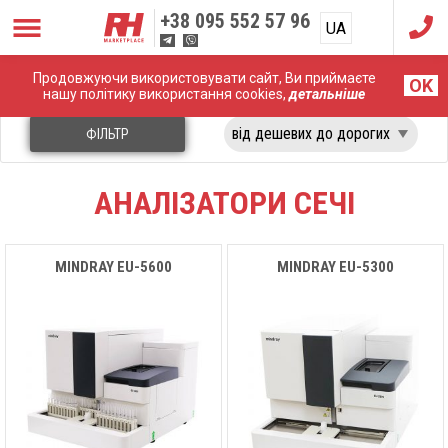
+38
095 552 57 96
UA
RU
Продовжуючи використовувати сайт, Ви приймаєте
Головна
Лабораторне обладнання
Аналізатори Сечі
OK
нашу політику використання cookies,
детальніше
ФІЛЬТР
АНАЛІЗАТОРИ СЕЧІ
MINDRAY EU-5600
MINDRAY EU-5300