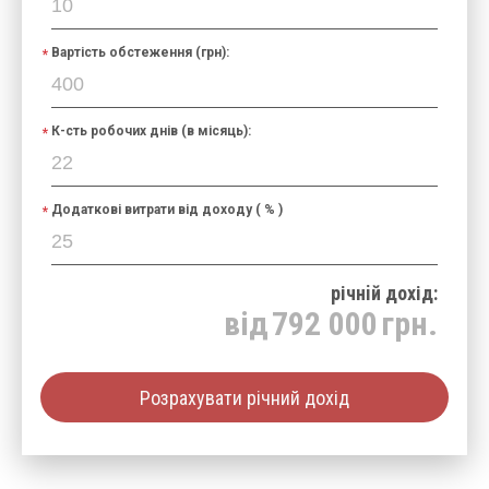
Вартість обстеження (грн):
К-сть робочих днів (в місяць):
Додаткові витрати від доходу ( % )
річнiй дохід:
від
792 000
грн.
Розрахувати річний дохід