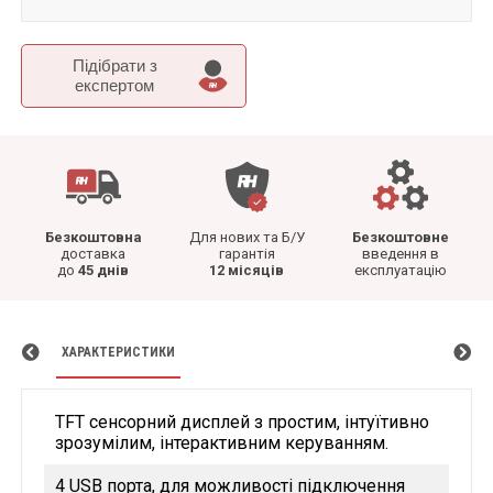
Підібрати з
експертом
Безкоштовна
Для нових та Б/У
Безкоштовне
доставка
гарантія
введення в
до
45 днів
12 місяців
експлуатацію
ХАРАКТЕРИСТИКИ
TFT сенсорний дисплей з простим, інтуїтивно
зрозумілим, інтерактивним керуванням.
4 USB порта, для можливості підключення