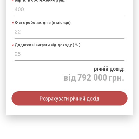
Вартість обстеження (грн):
К-сть робочих днів (в місяць):
Додаткові витрати від доходу ( % )
річнiй дохід:
від
792 000
грн.
Розрахувати річний дохід