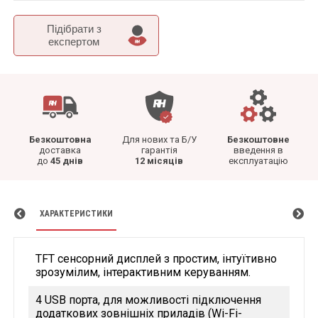
Підібрати з
експертом
Безкоштовна
Для нових та Б/У
Безкоштовне
доставка
гарантія
введення в
до
45 днів
12 місяців
експлуатацію
ХАРАКТЕРИСТИКИ
TFT сенсорний дисплей з простим, інтуїтивно
зрозумілим, інтерактивним керуванням.
4 USB порта, для можливості підключення
додаткових зовнішніх приладів (Wi-Fi-