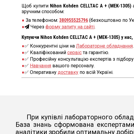
Щоб купити
Nihon Kohden CELLTAC A + (MEK-1305)
а
зручним способом:
За телефоном:
380955525796
(безкоштовно по Ук
Через
форму запиту на сайті
.
Купуючи Nihon Kohden CELLTAC A + (MEK-1305) у нас,
✅ Конкурентні ціни на
Лабораторне обладнання
.
✅ Кваліфікований
сервіс
та гарантію.
✅ Професійну консультацію експертів з підбору
✅
Навчання
вашого персоналу.
✅ Оперативну
доставку
по всій Україні.
При купівлі лабораторного облад
База знань сформована експертами 
аналітики зробили оптимальну добірк