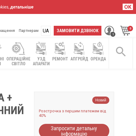
OK
kies,
детальніше
UA
RU
ЗАМОВИТИ ДЗВІНОК
нащення
Партнерам
НІ
ОПЕРАЦІЙНЕ
УЗД
РЕМОНТ
АПГРЕЙД
ОРЕНДА
І
СВІТЛО
АПАРАТИ
A +
Новий
ІЧНИЙ
Розстрочка з першим платежем від
40%
Запросити детальну
інформацію