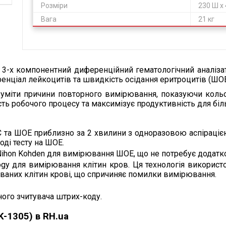
Розміри
230 Ш х 
Вага
21 кг
 3-х компонентний диференційний гематологічний аналіз
енціал лейкоцитів та швидкість осідання еритроцитів (ШОЕ
озуміти причини повторного вимірювання, показуючи кольо
ь робочого процесу та максимізує продуктивність для біль
та ШОЕ приблизно за 2 хвилини з одноразовою аспірацією,
оді тесту на ШОЕ.
hon Kohden для вимірювання ШОЕ, що не потребує додатко
ogy для вимірювання клітин кров. Ця технологія використ
ованих клітин крові, що спричиняє помилки вимірювання.
ного зчитувача штрих-коду.
-1305) в RH.ua