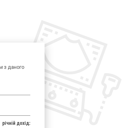
м з даного
річнiй дохід: