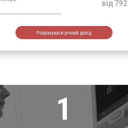
від
792
Розрахувати річний дохід
1