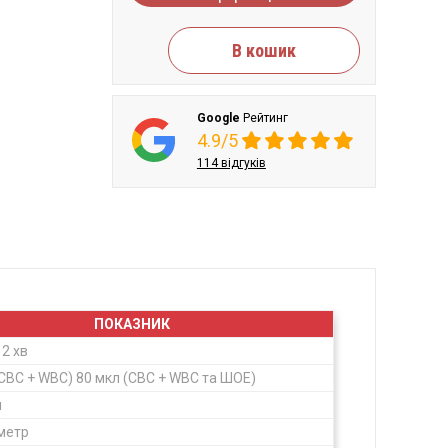
В кошик
Google
Рейтинг
4.9/5
114 відгуків
ПОКАЗНИК
 2 хв
(CBC + WBC)
80 мкл (CBC + WBC та ШОЕ)
я
метр