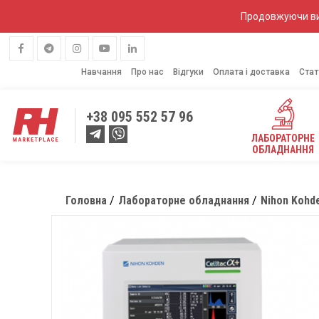
Продовжуючи вик
Навчання
Про нас
Відгуки
Оплата і доставка
Стат
+38
095 552 57 96
ЛАБОРАТОРНЕ
ОБЛАДНАННЯ
Головна
Лабораторне обладнання
Nihon Kohde