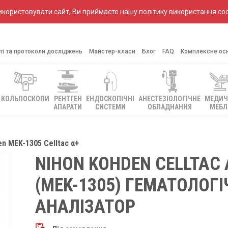
ористовувати сайт, Ви приймаєте нашу політику використання coo
ті та протоколи досліджень
Майстер-класи
Блог
FAQ
Комплексне ос
КОЛЬПОСКОПИ
РЕНТГЕН
ЕНДОСКОПІЧНІ
АНЕСТЕЗІОЛОГІЧНЕ
МЕДИЧ
АПАРАТИ
СИСТЕМИ
ОБЛАДНАННЯ
МЕБЛ
n MEK-1305 Celltac α+
NIHON KOHDEN CELLTAC 
(MEK-1305) ГЕМАТОЛОГ
АНАЛІЗАТОР