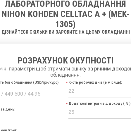
ЛАБОРАТОРНОГО ОБЛАДНАННЯ
NIHON KOHDEN CELLTAC A + (MEK-
1305)
ДІЗНАЙТЕСЯ СКІЛЬКИ ВИ ЗАРОБИТЕ НА ЦЬОМУ ОБЛАДНАННІ
РОЗРАХУНОК ОКУПНОСТІ
очні параметри щоб отримати оцінку за річним доходо
обладнання.
сть б/в обладнання (USD/грн/курс)
К-сть робочих днів (в місяць):
/ 449 500 / 44.95
Додаткові витрати від доходу ( % )
за день:
ння (грн):