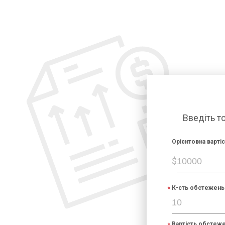
Введіть т
Орієнтовна варті
$
К-сть обстежень 
Вартість обстеже