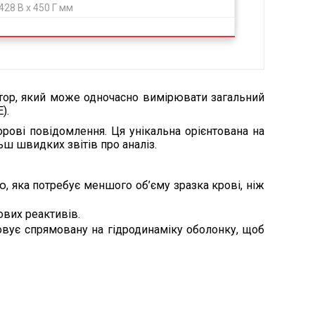
428 В х 450 Г мм
атор, який може одночасно вимірювати загальний
).
рові повідомлення. Ця унікальна орієнтована на
ш швидких звітів про аналіз.
 яка потребує меншого об’єму зразка крові, ніж
вих реактивів.
овує спрямовану на гідродинаміку оболонку, щоб