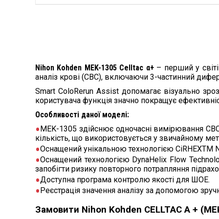
Nihon Kohden MEK-1305 Celltac α+
– перший у світі
аналіз крові (CBC), включаючи 3-частинний дифер
Smart ColoRerun Assist допомагає візуально зр
користувача функція значно покращує ефективніст
Особливості даної моделі:
MEK-1305 здійснює одночасні вимірювання CBC 
кількість, що використовується у звичайному мет
Оснащений унікальною технологією CiRHEXTM Ni
Оснащений технологією DynaHelix Flow Technol
запобігти ризику повторного потрапляння підрах
Доступна програма контролю якості для ШОЕ.
Реєстрація значення аналізу за допомогою зруч
Замовити Nihon Kohden CELLTAC A + (MEK