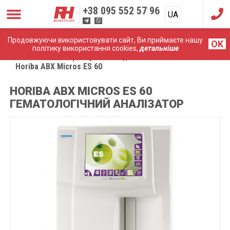
+38
095 552 57 96
UA
RU
Продовжуючи використовувати сайт, Ви приймаєте нашу
OK
політику використання cookies,
детальніше
Головна
Лабораторне обладнання
Horiba ABX Micros ES 60
HORIBA ABX MICROS ES 60
ГЕМАТОЛОГІЧНИЙ АНАЛІЗАТОР