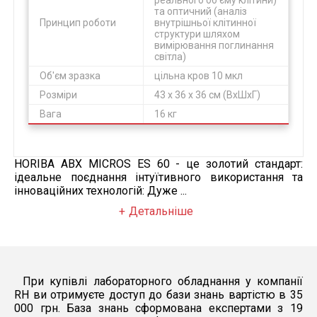
реального об’єму клітини)
та оптичний (аналіз
Принцип роботи
внутрішньої клітинної
структури шляхом
вимірювання поглинання
світла)
Об'єм зразка
цільна кров 10 мкл
Розміри
43 x 36 x 36 см (ВxШxГ)
Вага
16 кг
HORIBA ABX MICROS ES 60 - це золотий стандарт:
ідеальне поєднання інтуїтивного використання та
інноваційних технологій: Дуже ...
Детальніше
При купівлі лабораторного обладнання у компанії
RH ви отримуєте доступ до бази знань вартістю в 35
000 грн. База знань сформована експертами з 19