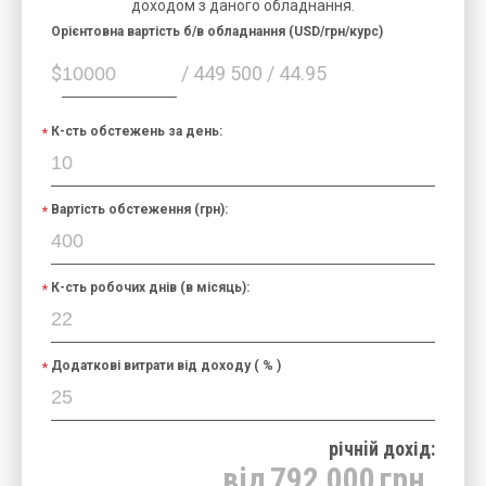
доходом з даного обладнання.
Орієнтовна вартість б/в обладнання (USD/грн/курс)
$
/ 449 500 / 44.95
К-сть обстежень за день:
Вартість обстеження (грн):
К-сть робочих днів (в місяць):
Додаткові витрати від доходу ( % )
річнiй дохід:
від
792 000
грн.