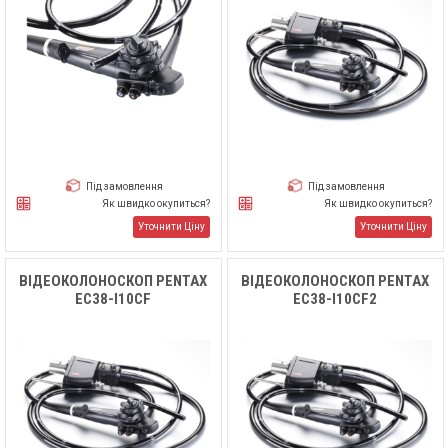
Під замовлення
Під замовлення
Як швидко окупиться?
Як швидко окупиться?
Уточнити Ціну
Уточнити Ціну
ВІДЕОКОЛОНОСКОП PENTAX
ВІДЕОКОЛОНОСКОП PENTAX
EC38-I10CF
EC38-I10CF2