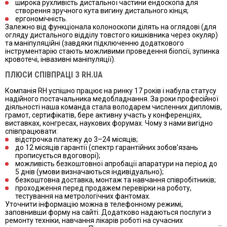
широка рухливість дистальної частини ендоскопа для
створення зручного кута вигину дистального кінця;
ергономічність.
Залежно від функціонала колоноскопи ділять на оглядові (для
огляду дистального відділу товстого кишківника через окуляр)
та маніпуляційні (завдяки підключенню додаткового
інструментарію стають можливими проведення біопсії, зупинка
кровотечі, інвазивні маніпуляції).
ПЛЮСИ СПІВПРАЦІ З RH.UA
Компанія RH успішно працює на ринку 17 років і набула статусу
надійного постачальника медобладнання. За роки професійної
діяльності наша команда стала володарем численних дипломів,
грамот, сертифікатів, бере активну участь у конференціях,
виставках, конгресах, наукових форумах. Чому з нами вигідно
співпрацювати:
відстрочка платежу до 3–24 місяців;
до 12 місяців гарантії (спектр гарантійних зобов'язань
прописується вдоговорі);
можливість безкоштовної апробації апаратури на період до
5 днів (умови визначаються індивідуально);
безкоштовна доставка, монтаж та навчання співробітників;
проходження перед продажем перевірки на роботу,
тестування на метрологічних фантомах.
Уточнити інформацію можна в телефонному режимі,
заповнивши форму на сайті. Додатково надаються послуги з
ремонту техніки, навчання лікарів роботі на сучасних