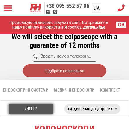
+38
095 552 57 96
UA
RU
Продовжуючи використовувати сайт, Ви приймаєте
Головна
Медичні ендоскопи
Колоноскопи
OK
нашу політику використання cookies,
детальніше
We will select the colposcope with a
guarantee of 12 months
Підібрати кольпоскоп
ЕНДОСКОПІЧНІ СИСТЕМИ
МЕДИЧНІ ЕНДОСКОПИ
КОМПЛЕКТУЮЧІ
ФІЛЬТР
КОЛОНОСКОПИ