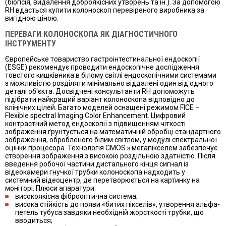
(біопсія, видалення доброякісних утворень та ін.). За допомогою
RH вдасться купити колоноскоп перевіреного виробника за
вигідною ціною.
ПЕРЕВАГИ КОЛОНОСКОПА ЯК ДІАГНОСТИЧНОГО
ІНСТРУМЕНТУ
Європейське товариство гастроінтестинальної ендоскопії
(ESGE) рекомендує проводити ендоскопічне дослідження
товстого кишківника в білому світлі ендоскопічними системами
з можливістю розділяти мінімально віддалені один від одного
деталі об'єкта. Досвідчені консультанти RH допоможуть
підібрати найкращий варіант колоноскопа відповідно до
клінічних цілей. Багато моделей оснащені режимом FICE –
Flexible spectral Imaging Color Enhancement. Цифровий
контрастний метод ендоскопії з підвищенням чіткості
зображення ґрунтується на математичній обробці стандартного
зображення, обробленого білим світлом, у модулі спектральної
оцінки процесора. Технологія CMOS ɜ мегапікселем забезпечує
створення зображення з високою роздільною здатністю. Після
введення робочої частини дистального кінця сигнал із
відеокамери гнучкої трубки колоноскопа надходить у
системний відеоцентр, де перетворюється на картинку на
моніторі. Плюси апаратури:
високоякісна фіброоптична система;
висока стійкість до появи «битих пікселів», утворення альфа-
петель тубуса завдяки необхідній жорсткості трубки, що
вводиться;