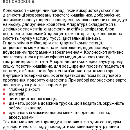
КОЛОНОСКОПА
Колоноскоп – медичний прилад, який використовується при
діагностиці захворювань товстого кишківника, доброякісних,
злоякісних новоутворень, проведенні малоінвазивних процедур
на ньому, для зупинки кровотечі. Апаратура складається з
декількох елементів: ендоскопічна стійка, аспіратор, блок
освітлення, системний відеоцентр, монітор, зонд колоноскопа
(містить гнучку частину, тубус, дистальний кінець).
Ендоскопічна стійка, крім стандартної комплектації,
опціонально може включати освітлювач, відеосистему зі
вбудованим програмним забезпеченням. Колоноскоп активно
застосовується в різних сферах медицини: проктологія,
гастроентерологія та ін. Апарат вводиться через анус у пряму
кишку, товстий кишківник, для розширення просвіту подається
повітря, а збільшене зображення з'являється на моніторі.
Внутрішня поверхня кишок оглядається шляхом поступового
просування, повороту ендоскопа. При виборі колоноскопа варто
звернути увагу на такі параметри:
глибина різкості;
діоптрій;
вигин дистального кінця;
діаметр, робоча довжина трубки, що вводиться, окружність
робочого каналу;
сумісність із максимальною кількістю джерел світла,
аксесуарами.
Технічні можливості приладу дозволяють за один сеанс, крім
діагностичного огляду, проводити малоінвазивні втручання