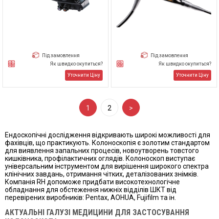
Під замовлення
Під замовлення
Як швидко окупиться?
Як швидко окупиться?
Уточнити Ціну
Уточнити Ціну
1
2
>
Ендоскопічні дослідження відкривають широкі можливості для
фахівців, що практикують. Колоноскопія є золотим стандартом
для виявлення запальних процесів, новоутворень товстого
кишківника, профілактичних оглядів. Колоноскоп виступає
універсальним інструментом для вирішення широкого спектра
клінічних завдань, отримання чітких, деталізованих знімків.
Компанія RH допоможе придбати високотехнологічне
обладнання для обстеження нижніх відділів ШКТ від
перевірених виробників: Pentax, AOHUA, Fujifilm та ін.
АКТУАЛЬНІ ГАЛУЗІ МЕДИЦИНИ ДЛЯ ЗАСТОСУВАННЯ