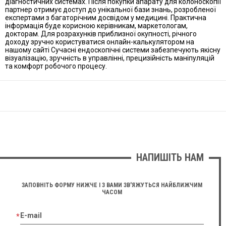
діагностичних системах. Після покупки апарату для колоноскопії
партнер отримує доступ до унікальної бази знань, розробленої
експертами з багаторічним досвідом у медицині. Практична
інформація буде корисною керівникам, маркетологам,
докторам. Для розрахунків приблизної окупності, річного
доходу зручно користуватися онлайн-калькулятором на
нашому сайті Сучасні ендоскопічні системи забезпечують якісну
візуалізацію, зручність в управлінні, прецизійність маніпуляцій
та комфорт робочого процесу.
НАПИШІТЬ НАМ
ЗАПОВНІТЬ ФОРМУ НИЖЧЕ І З ВАМИ ЗВ'ЯЖУТЬСЯ НАЙБЛИЖЧИМ
ЧАСОМ
E-mail