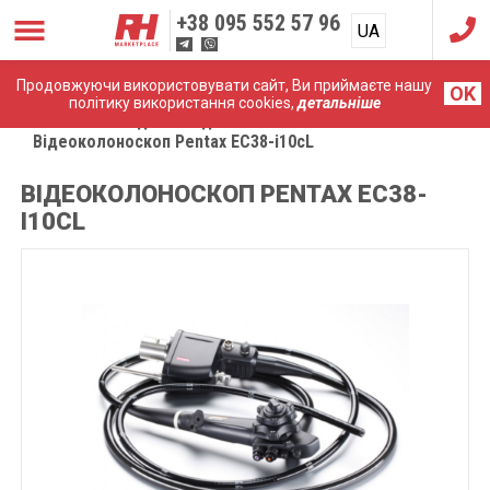
+38
095 552 57 96
UA
RU
Продовжуючи використовувати сайт, Ви приймаєте нашу
OK
політику використання cookies,
детальніше
Головна
Медичні ендоскопи
Відеоколоноскоп Pentax EC38-i10cL
ВІДЕОКОЛОНОСКОП PENTAX EC38-
I10CL