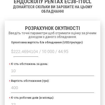
ЕНДОСКОПУ PENTAX EC38-I10CL
ДІЗНАЙТЕСЯ СКІЛЬКИ ВИ ЗАРОБИТЕ НА ЦЬОМУ
ОБЛАДНАННІ
РОЗРАХУНОК ОКУПНОСТІ
Введіть точні параметри щоб отримати оцінку за річним
доходом з даного обладнання.
Орієнтовна вартість б/в обладнання (USD/грн/курс)
$
/ 10 000 / 44.95
К-сть обстежень за день:
Вартість обстеження (грн):
К-сть робочих днів (в місяць):