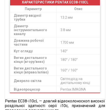
ХАРАКТЕРИСТИКИ PENTAX EC38-I10CL
Параметр
Опис
Діаметр ввідної
13.2 мм
трубки
Діаметр
інструментального
3.8 мм
каналу
Довжина робочої
1700 мм
частини
Кут огляду
140°
Вигин дистального
180° / 180°
кінця (вгору/вниз)
Вигин дистального
160° / 160°
кінця (вправо/вліво)
Світлодіод на
Джерело світла
дистальному кінці
Відеопроцесор
Pentax IMAGINA
Pentax EC38-i10cL — довгий відеоколоноскоп високої
роздільної здатності серії i10c, призначений для