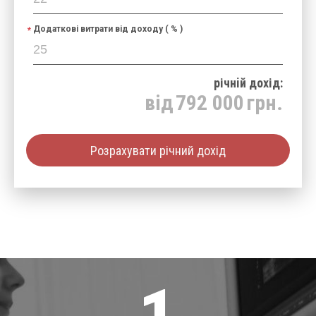
Додаткові витрати від доходу ( % )
річнiй дохід:
від
792 000
грн.
Розрахувати річний дохід