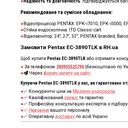
Надійність та довговічність
: підтверджується баг
Рекомендоване та сумісне обладнання:
Відеопроцесор PENTAX: EPK-i7010, EPK-i5000, E
Стійка ендоскопічна: ITD Classic-cart
Відеомонітор: 24″, 27″, 32″, PENTAX-branded, Barc
Замовити Pentax EC-3890TLK в RH.ua
Щоб купити
Pentax EC-3890TLK
або отримати консу
За телефоном:
380955525796
(безкоштовно по Ук
Через
форму запиту на сайті
.
Купуючи Pentax EC-3890TLK у нас, ви гарантовано от
✅ Конкурентні ціни на
Медичні ендоскопи
.
✅ Кваліфікований
сервіс
та гарантію.
✅ Професійну консультацію експертів з підбору
✅
Навчання
вашого персоналу.
✅ Оперативну
доставку
по всій Україні.