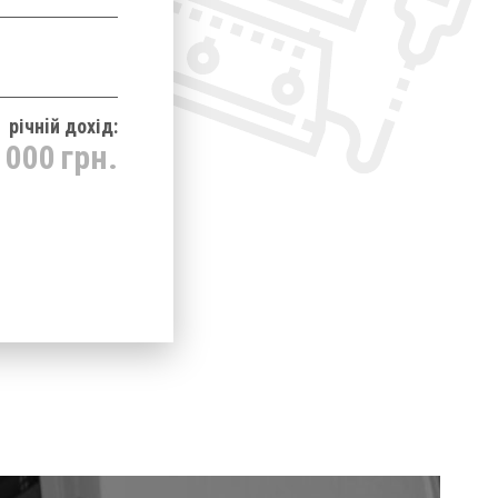
річнiй дохід:
 000
грн.