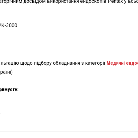
аторічним досвідом використання ендоскопів Pentax у всьом
PK-3000
o
льтацію щодо підбору обладнання з категорії
Медичні ендо
раїні)
римуєте:
.