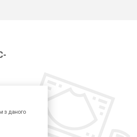
C-
м з даного