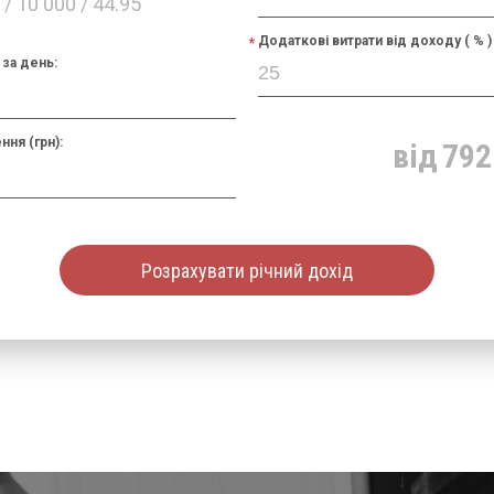
/ 10 000 / 44.95
Додаткові витрати від доходу ( % )
за день:
ння (грн):
від
792
Розрахувати річний дохід