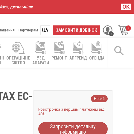
OK
kies,
детальніше
UA
RU
ЗАМОВИТИ ДЗВІНОК
нащення
Партнерам
НІ
ОПЕРАЦІЙНЕ
УЗД
РЕМОНТ
АПГРЕЙД
ОРЕНДА
І
СВІТЛО
АПАРАТИ
AX EC-
Новий
Розстрочка з першим платежем від
40%
Запросити детальну
інформацію