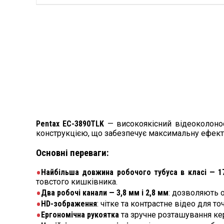
Pentax EC-3890TLK
— високоякісний відеоколоно
конструкцією, що забезпечує максимальну ефект
Основні переваги:
Найбільша довжина робочого тубуса в класі — 1
товстого кишківника.
Два робочі канали — 3,8 мм і 2,8 мм
: дозволяють 
HD-зображення
: чітке та контрастне відео для т
Ергономічна рукоятка
та зручне розташування ке