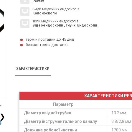
Pentax
Види медичних ендоскопів:
Колоноскопи
Типи медичних ендоскопів
Відеоендоскопи
,
Гнучкі Ендоскопи
термін поставки до 45 днів
безкоштовна доставка
ХАРАКТЕРИСТИКИ
ХАРАКТЕРИСТИКИ PEN
Параметр
Діаметр ввідної трубки
13.2 мм
❯
Діаметр інструментального каналу
3.8/2,8 мм
Довжина робочої частини
1700 мм