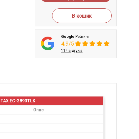
В кошик
Google
Рейтинг
4.9/5
114 відгуків
TAX EC-3890TLK
Опис