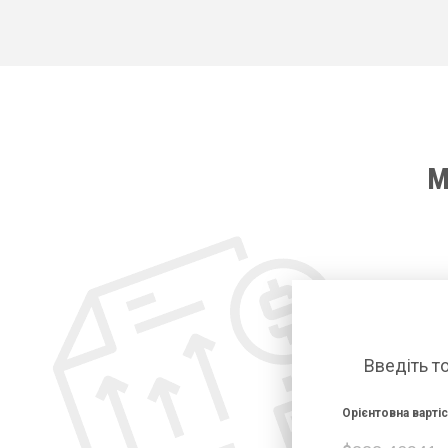
М
Введіть т
Орієнтовна варті