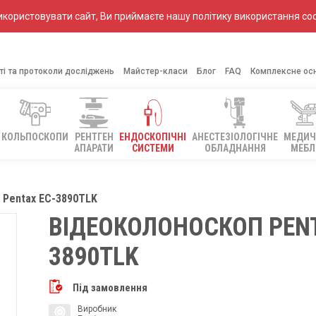
ористовувати сайт, Ви приймаєте нашу політику використання coo
ті та протоколи досліджень
Майстер-класи
Блог
FAQ
Комплексне ос
КОЛЬПОСКОПИ
РЕНТГЕН
ЕНДОСКОПІЧНІ
АНЕСТЕЗІОЛОГІЧНЕ
МЕДИЧ
АПАРАТИ
СИСТЕМИ
ОБЛАДНАННЯ
МЕБЛ
 Pentax EC-3890TLK
ВІДЕОКОЛОНОСКОП PENT
3890TLK
Під замовлення
Виробник