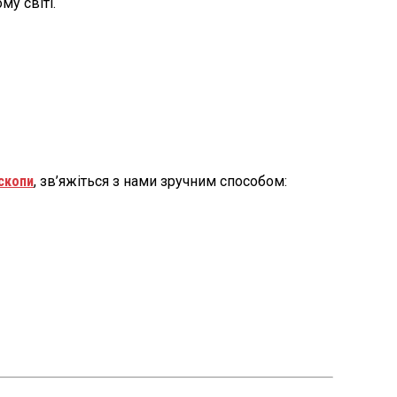
у світі.
скопи
, зв’яжіться з нами зручним способом: