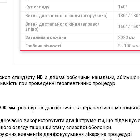
Кут огляду
140°
Вигин дистального кінця (вгору/вниз)
180° / 180°
Вигин дистального кінця (вправо/
160° / 160°
вліво)
Загальна довжина
2023 мм
Глибина різкості
3 - 100 мм
скоп стандарту
HD
з двома робочими каналами, збільшен
ивність при проведенні терапевтичних процедур.
700 мм
: розширює діагностичні та терапевтичні можливос
одночасно використовувати два інструменти, що підвищує 
очного огляду та оцінки стану слизової оболонки.
руючих елементів для фокусування лікаря на процедурі.