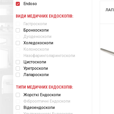
Endoso
ЛАП
ВИДИ МЕДИЧНИХ ЕНДОСКОПІВ:
Гастроскопи
Бронхоскопи
Дуоденоскопи
Холедохоскопи
Колоноскопи
Назофаринголарингоскопи
Цистоскопи
Уретроскопи
Лапароскопи
ТИПИ МЕДИЧНИХ ЕНДОСКОПІВ:
Жорсткі Ендоскопи
Фіброоптичні Ендоскопи
Відеоендоскопи
Ультразвукові Ендоскопи