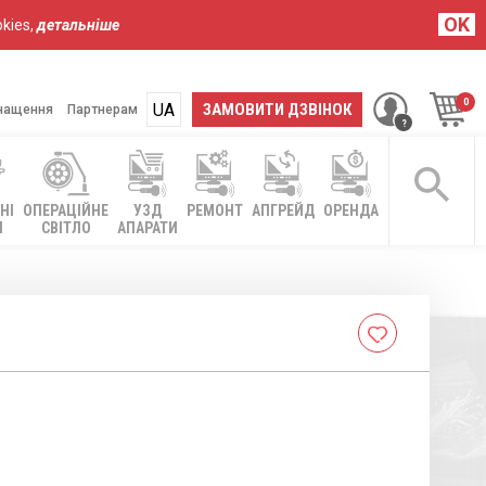
OK
kies,
детальніше
UA
RU
ЗАМОВИТИ ДЗВІНОК
нащення
Партнерам
НІ
ОПЕРАЦІЙНЕ
УЗД
РЕМОНТ
АПГРЕЙД
ОРЕНДА
І
СВІТЛО
АПАРАТИ
Cписок
бажань