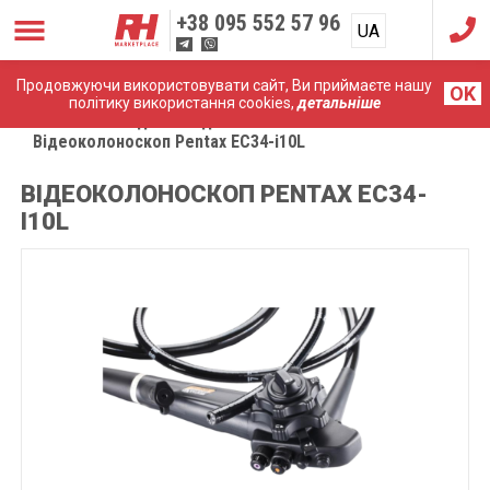
+38
095 552 57 96
UA
RU
Продовжуючи використовувати сайт, Ви приймаєте нашу
OK
політику використання cookies,
детальніше
Головна
Медичні ендоскопи
Відеоколоноскоп Pentax EC34-i10L
ВІДЕОКОЛОНОСКОП PENTAX EC34-
I10L