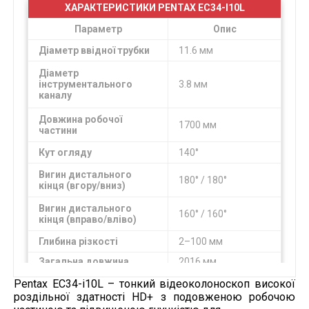
ХАРАКТЕРИСТИКИ PENTAX EC34-I10L
Параметр
Опис
Діаметр ввідної трубки
11.6 мм
Діаметр
інструментального
3.8 мм
каналу
Довжина робочої
1700 мм
частини
Кут огляду
140°
Вигин дистального
180° / 180°
кінця (вгору/вниз)
Вигин дистального
160° / 160°
кінця (вправо/вліво)
Глибина різкості
2–100 мм
Загальна довжина
2016 мм
Pentax EC34-i10L – тонкий відеоколоноскоп високої
роздільної здатності HD+ з подовженою робочою