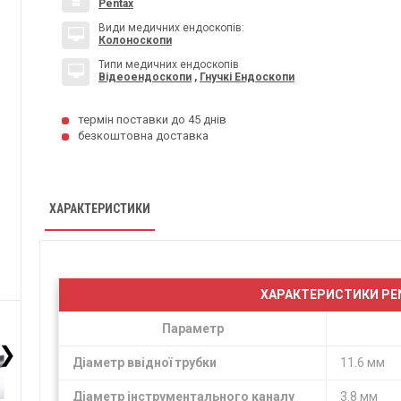
Pentax
Види медичних ендоскопів:
Колоноскопи
Типи медичних ендоскопів
Відеоендоскопи
,
Гнучкі Ендоскопи
термін поставки до 45 днів
безкоштовна доставка
ХАРАКТЕРИСТИКИ
ХАРАКТЕРИСТИКИ PEN
Параметр
❯
Діаметр ввідної трубки
11.6 мм
Діаметр інструментального каналу
3.8 мм