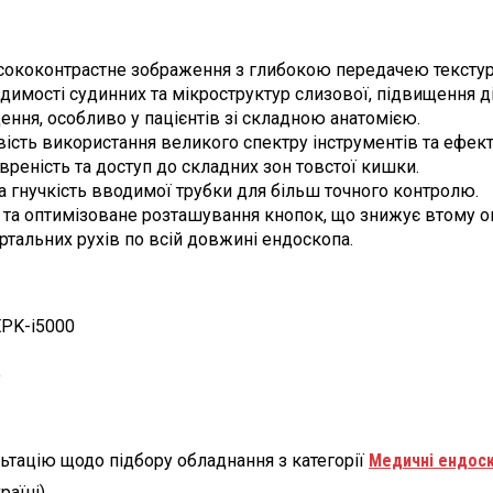
сококонтрастне зображення з глибокою передачею текстур
имості судинних та мікроструктур слизової, підвищення діа
ня, особливо у пацієнтів зі складною анатомією.
сть використання великого спектру інструментів та ефекти
еність та доступ до складних зон товстої кишки.
та гнучкість вводимої трубки для більш точного контролю.
та оптимізоване розташування кнопок, що знижує втому о
тальних рухів по всій довжині ендоскопа.
EPK-i5000
o
ьтацію щодо підбору обладнання з категорії
Медичні ендос
раїні)