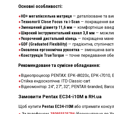
Основні особливості:
HD+ мегапіксельна матриця
— деталізоване та ви
Технології Close Focus та i-Scan
— покращення вид
Зменшений діаметр 11,6 мм
— комфортніше введен
Широкий інструментальний канал 3,8 мм
— можливі
Укорочений дистальний кінець
— покращена маневр
GDF (Graduated Flexibility)
— градієнтна, ступінчас
Оновлена ергономічна рукоятка
— зменшена вага 
Конструкція TrueTorque
— точне передавання обер
Рекомендоване та сумісне обладнання:
Відеопроцесор PENTAX: EPK-i8020c, EPK-i7010, 
Стійка ендоскопічна: ITD Classic-cart
Відеомонітор: 24″, 27″, 32″, PENTAX-branded, Barc
Замовити Pentax EC34-i10M в RH.ua
Щоб купити
Pentax EC34-i10M
або отримати консул
За телефоном:
380955525796
(безкоштовно по Ук