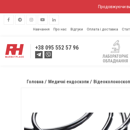
Продовжуючи вик
Навчання
Про нас
Відгуки
Оплата і доставка
Стат
+38
095 552 57 96
ЛАБОРАТОРНЕ
ОБЛАДНАННЯ
Головна
Медичні ендоскопи
Відеоколоноскоп