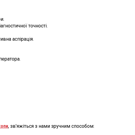
и.
гностичної точності.
вна аспірація.
ператора.
копи
, зв’яжіться з нами зручним способом: