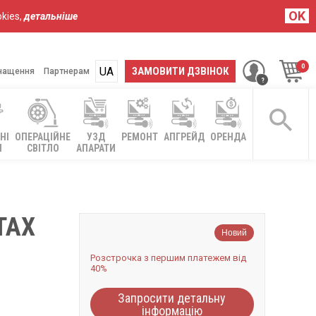
OK
kies,
детальніше
UA
RU
ЗАМОВИТИ ДЗВІНОК
нащення
Партнерам
НІ
ОПЕРАЦІЙНЕ
УЗД
РЕМОНТ
АПГРЕЙД
ОРЕНДА
І
СВІТЛО
АПАРАТИ
TAX
Новий
Розстрочка з першим платежем від
40%
Запросити детальну
інформацію