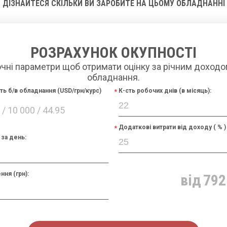
ДІЗНАЙТЕСЯ СКІЛЬКИ ВИ ЗАРОБИТЕ НА ЦЬОМУ ОБЛАДНАННІ
РОЗРАХУНОК ОКУПНОСТІ
очні параметри щоб отримати оцінку за річним доходо
обладнання.
сть б/в обладнання (USD/грн/курс)
К-сть робочих днів (в місяць):
/ 10 000 / 44.95
Додаткові витрати від доходу ( % )
за день:
ння (грн):
від
792