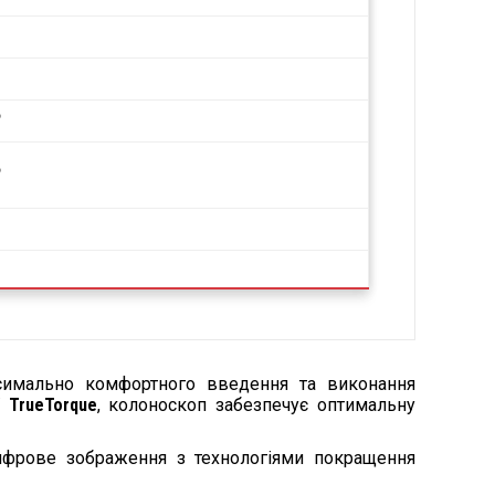
°
°
симально комфортного введення та виконання
ї
TrueTorque
, колоноскоп забезпечує оптимальну
ифрове зображення з технологіями покращення