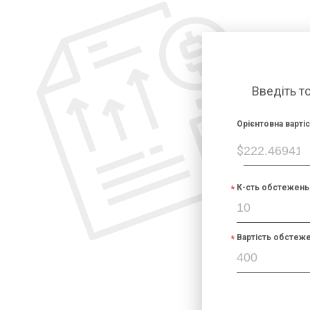
Введіть т
Орієнтовна варті
$
К-сть обстежень 
Вартість обстеже