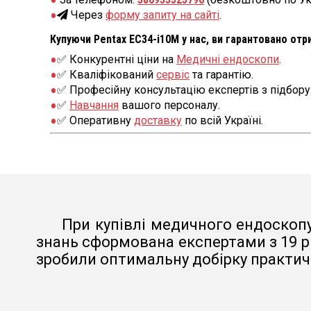
Через
форму запиту на сайті
.
Купуючи Pentax EC34-i10M у нас, ви гарантовано отр
✅ Конкурентні ціни на
Медичні ендоскопи
.
✅ Кваліфікований
сервіс
та гарантію.
✅ Професійну консультацію експертів з підбору
✅
Навчання
вашого персоналу.
✅ Оперативну
доставку
по всій Україні.
При купівлі медичного ендоскопу
знань сформована експертами з 19 р
зробили оптимальну добірку практичн