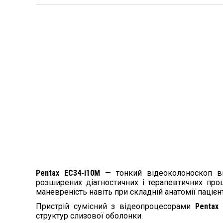
Pentax EC34-i10M
— тонкий відеоколоноскоп ви
розширених діагностичних і терапевтичних проц
маневреність навіть при складній анатомії пацієнт
Пристрій сумісний з відеопроцесорами
Pentax 
структур слизової оболонки.