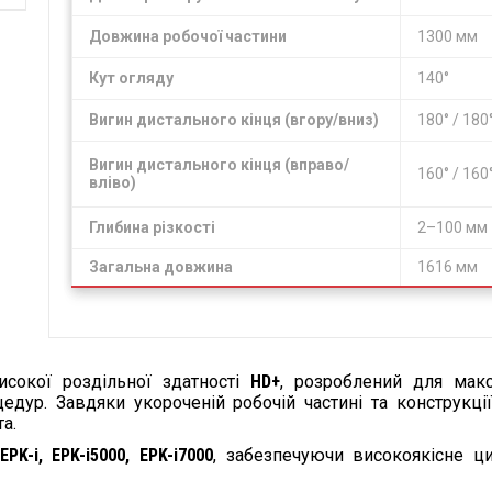
Довжина робочої частини
1300 мм
Кут огляду
140°
Вигин дистального кінця (вгору/вниз)
180° / 180
Вигин дистального кінця (вправо/
160° / 160
вліво)
Глибина різкості
2–100 мм
Загальна довжина
1616 мм
сокої роздільної здатності
HD+
, розроблений для мак
едур. Завдяки укороченій робочій частині та конструкці
а.
EPK-i, EPK-i5000, EPK-i7000
, забезпечуючи високоякісне ц