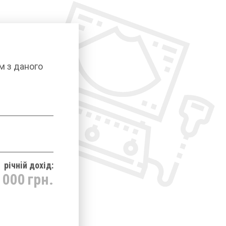
м з даного
річнiй дохід:
 000
грн.