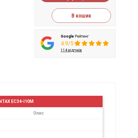
В кошик
Google
Рейтинг
4.9/5
114 відгуків
TAX EC34-I10M
Опис