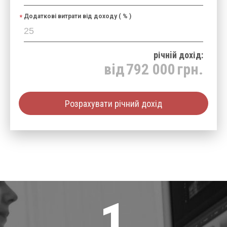
Додаткові витрати від доходу ( % )
річнiй дохід:
від
792 000
грн.
Розрахувати річний дохід
1