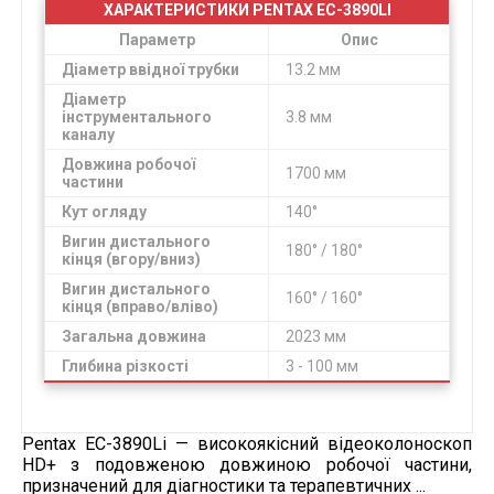
ХАРАКТЕРИСТИКИ PENTAX EC-3890LI
Параметр
Опис
Діаметр ввідної трубки
13.2 мм
Діаметр
інструментального
3.8 мм
каналу
Довжина робочої
1700 мм
частини
Кут огляду
140°
Вигин дистального
180° / 180°
кінця (вгору/вниз)
Вигин дистального
160° / 160°
кінця (вправо/вліво)
Загальна довжина
2023 мм
Глибина різкості
3 - 100 мм
Pentax EC-3890Li — високоякісний відеоколоноскоп
HD+ з подовженою довжиною робочої частини,
призначений для діагностики та терапевтичних ...