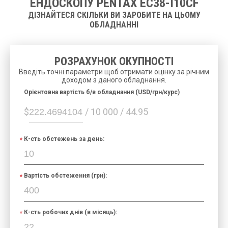
ЕНДОСКОПУ PENTAX EC38-I10CF
ДІЗНАЙТЕСЯ СКІЛЬКИ ВИ ЗАРОБИТЕ НА ЦЬОМУ
ОБЛАДНАННІ
РОЗРАХУНОК ОКУПНОСТІ
Введіть точні параметри щоб отримати оцінку за річним
доходом з даного обладнання.
Орієнтовна вартість б/в обладнання (USD/грн/курс)
$
/ 10 000 / 44.95
К-сть обстежень за день:
Вартість обстеження (грн):
К-сть робочих днів (в місяць):