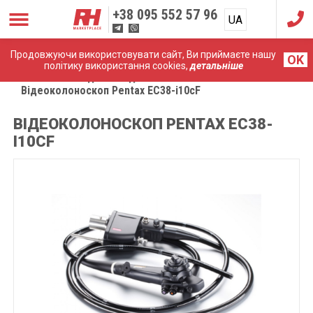
+38
095 552 57 96
UA
RU
Продовжуючи використовувати сайт, Ви приймаєте нашу
OK
політику використання cookies,
детальніше
Головна
Медичні ендоскопи
Відеоколоноскоп Pentax EC38-i10cF
ВІДЕОКОЛОНОСКОП PENTAX EC38-
I10CF