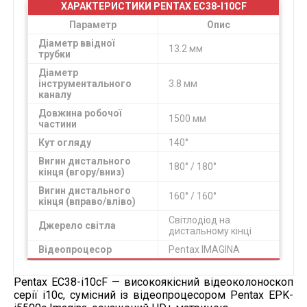
ХАРАКТЕРИСТИКИ PENTAX EC38-I10CF
Параметр
Опис
Діаметр ввідної
13.2 мм
трубки
Діаметр
інструментального
3.8 мм
каналу
Довжина робочої
1500 мм
частини
Кут огляду
140°
Вигин дистального
180° / 180°
кінця (вгору/вниз)
Вигин дистального
160° / 160°
кінця (вправо/вліво)
Світлодіод на
Джерело світла
дистальному кінці
Відеопроцесор
Pentax IMAGINA
Pentax EC38-i10cF — високоякісний відеоколоноскоп
серії i10c, сумісний із відеопроцесором Pentax EPK-