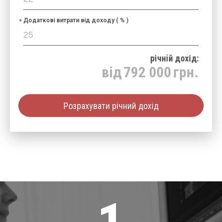
Додаткові витрати від доходу ( % )
річнiй дохід:
від
792 000
грн.
Розрахувати річний дохід