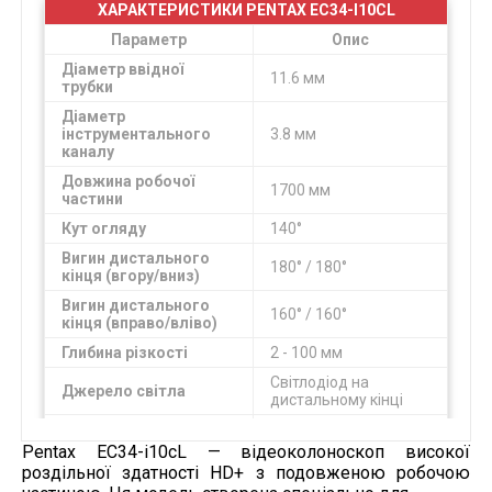
ХАРАКТЕРИСТИКИ PENTAX EC34-I10CL
Параметр
Опис
Діаметр ввідної
11.6 мм
трубки
Діаметр
інструментального
3.8 мм
каналу
Довжина робочої
1700 мм
частини
Кут огляду
140°
Вигин дистального
180° / 180°
кінця (вгору/вниз)
Вигин дистального
160° / 160°
кінця (вправо/вліво)
Глибина різкості
2 - 100 мм
Світлодіод на
Джерело світла
дистальному кінці
Відеопроцесор
Pentax IMAGINA
Pentax EC34-i10cL — відеоколоноскоп високої
роздільної здатності HD+ з подовженою робочою