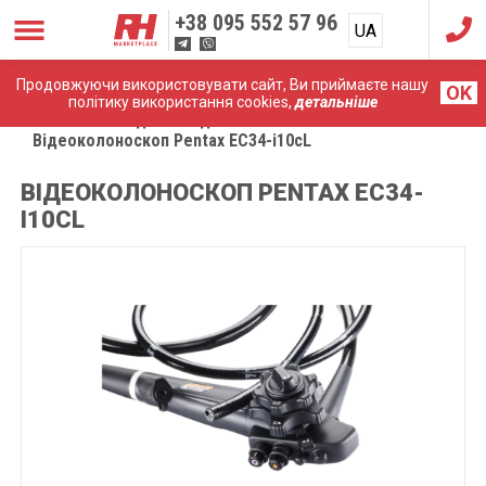
+38
095 552 57 96
UA
RU
Продовжуючи використовувати сайт, Ви приймаєте нашу
OK
політику використання cookies,
детальніше
Головна
Медичні ендоскопи
Відеоколоноскоп Pentax EC34-i10cL
ВІДЕОКОЛОНОСКОП PENTAX EC34-
I10CL