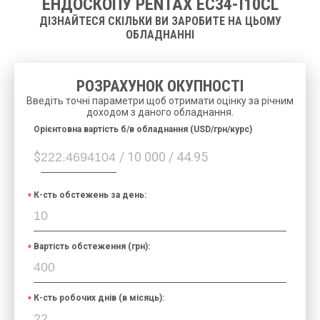
ЕНДОСКОПУ PENTAX EC34-I10CL
ДІЗНАЙТЕСЯ СКІЛЬКИ ВИ ЗАРОБИТЕ НА ЦЬОМУ
ОБЛАДНАННІ
РОЗРАХУНОК ОКУПНОСТІ
Введіть точні параметри щоб отримати оцінку за річним
доходом з даного обладнання.
Орієнтовна вартість б/в обладнання (USD/грн/курс)
$
/ 10 000 / 44.95
К-сть обстежень за день:
Вартість обстеження (грн):
К-сть робочих днів (в місяць):