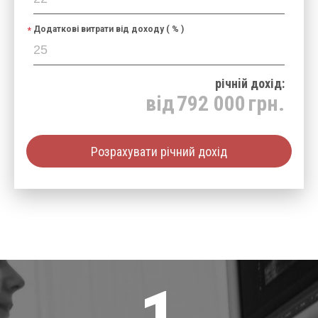
Додаткові витрати від доходу ( % )
річнiй дохід:
від
792 000
грн.
Розрахувати річний дохід