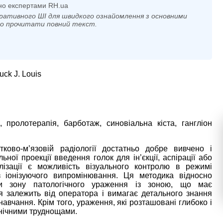
но експертами RH.ua
ративного ШІ для швидкого ознайомлення з основними
мо прочитати повний текст.
uck J. Louis
, пролотерапія, барботаж, синовіальна кіста, гангліон
тково-м’язовій радіології достатньо добре вивчено і
ої проекції введення голок для ін’єкції, аспірації або
алізації є можливість візуального контролю в режимі
з іонізуючого випромінювання. Ця методика відносно
ти зону патологічного ураження із зоною, що має
я залежить від оператора і вимагає детального знання
навчання. Крім того, ураження, які розташовані глибоко і
ехнічними труднощами.