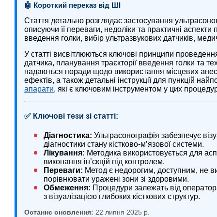
🤖 Короткий переказ від ШІ
Стаття детально розглядає застосування ультрасоногра
описуючи її переваги, недоліки та практичні аспекти
введення голки, вибір ультразвукових датчиків, меди
У статті висвітлюються ключові принципи проведенн
датчика, планування траєкторії введення голки та техн
надаються поради щодо використання місцевих анесте
ефектів, а також детальні інструкції для пункцій най
апарати
, які є ключовим інструментом у цих процеду
✅ Ключові тези зі статті:
Діагностика:
Ультрасонографія забезпечує візу
діагностики стану кістково-м’язової системи.
Лікування:
Методика використовується для аспі
виконання ін’єкцій під контролем.
Переваги:
Метод є недорогим, доступним, не в
порівнювати уражені зони зі здоровими.
Обмеження:
Процедури залежать від оператора
з візуалізацією глибоких кісткових структур.
Останнє оновлення:
22 липня 2025 р.