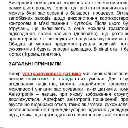
Вичерпний огляд різних втручань на скелетно-м’язов
рамки цього розділу. Головні цілі цієї статті полягають
можуть бути застосовані в більшості процедур. Огля
запобіжних заходів щодо використання кортикостерої
контролем в м’які тканини і суглоби. Після цього бу
втручань, що включають в себе можливі траєкторії
відкладення солей кальцію (депозитів), що розташ
пролотерапія, які виконуються під ультразвуковим кон
Обидва ці методи продемонстрували великий поте
сухожилків і будуть описані докладно. В кінці статті 
кістах (гігрома, гангліон).
ЗАГАЛЬНІ ПРИНЦИПИ
Вибір
ультразвукового датчика
має вирішальне значе
використовуватися в стандартних умовах. Для візуа
вгодованих пацієнтів, можуть знадобитися конвекс
можливості уникати застосування таких датчиків, том
Анізотропія – явище, при якому зображення структу
досліджується. Артефакт анізотропії поширений при
акустично відображаються, таких як зв’язки, сухожилля
розташований не перпендикулярно відносно досліджуван
від датчика, що призводить до появи зон низької ехогенно