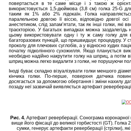
повертається в те саме місце і з такою ж орієнта
використовується 1,5-дюймова (3,8 см) голка 25-G для
таким як 1% або 2% лідокаїн. Голка направляється
паралельною довгою її віссю, відповідно довгої осі 
анестетиком, слід запам’ятати, так як інші голки, які 
траєкторією. У багатьох випадках можна заздалегідь н
цьому використовувати одну і ту ж саму голку для ви
багаторазових пункцій, що пришвидшує процедуру. У ст
проколу для плечових суглобів, а у відносно худих паці
початку підколінного сухожилля. Якщо планується вико
необхідно надійно накрутити голку на шприц, а потім в
шприц можна легко видалити з голки, не порушуючи пол
Іноді буває складно візуалізувати голки меншого діаме
кінчика голки. По-перше, поверхня датчика пови
досягається за допомогою обертання і зміни нахилу дат
позаду неї зазвичай виявляється артефакт реверберації. 
Рис. 4.
Артефакт реверберації. Сонограма коронарної п
вище його фіксації до великої горбистості (GT). Голка
сумки, генерує артефакти реверберації (стрілки), які