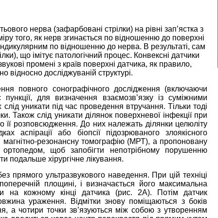
ьового нерва (зафарбовані стрілки) на рівні зап’ястка з
міру того, як нерв згинається по відношенню до поверхні
ендикулярним по відношенню до нерва. В результаті, сам
ілки), що імітує патологічний процес. Конвексні датчики
вукові промені з країв поверхні датчика, як правило,
 відносно досліджуваній структурі.
ення повного сонографічного дослідження (включаючи
є пункції, для визначення взаємозв’язку із суміжними
 слід уникати під час проведення втручання. Тільки тоді
. Також слід уникати ділянок поверхневої інфекції при
ого її розповсюдження. До них належать ділянки целюліту
ках аспірації або біопсії підозрюваного злоякісного
 магнітно-резонансну томографію (МРТ), а пропоновану
і ортопедом, щоб запобігти непотрібному порушенню
ти подальше хірургічне лікування.
без прямого ультразвукового наведення. При цій техніці
 поперечній площині, і визначається його максимальна
и на кожному кінці датчика (рис. 2А). Потім датчик
овжина ураження. Відмітки знову поміщаються з боків
ня, а чотири точки зв’язуються між собою з утворенням