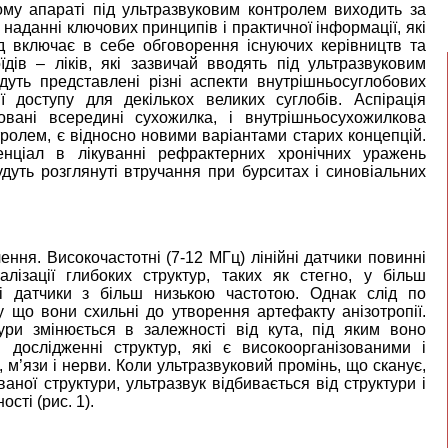
ому апараті під ультразвуковим контролем виходить за
 в наданні ключових принципів і практичної інформації, які
д включає в себе обговорення існуючих керівництв та
дів – ліків, які зазвичай вводять під ультразвуковим
дуть представлені різні аспекти внутрішньосуглобових
 доступу для декількох великих суглобів. Аспірація
овані всередині сухожилка, і внутрішньосухожилкова
тролем, є відносно новими варіантами старих концепцій.
нціал в лікуванні рефрактерних хронічних уражень
будуть розглянуті втручання при бурситах і синовіальних
ння. Високочастотні (7-12 МГц) лінійні датчики повинні
лізації глибоких структур, таких як стегно, у більш
ні датчики з більш низькою частотою. Однак слід по
у що вони схильні до утворення артефакту анізотропії.
ри змінюється в залежності від кута, під яким воно
 дослідженні структур, які є високоорганізованими і
, м’язи і нерви. Коли ультразвуковий промінь, що сканує,
ої структури, ультразвук відбивається від структури і
сті (рис. 1).