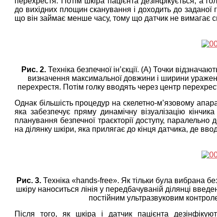
перехрестя. Потім шкіра пацієнта дезінфікується, а г
до вихідних площин сканування і доходить до заданої г
що він займає менше часу, тому що датчик не вимагає с
Рис. 2.
Техніка безпечної ін’єкції. (A) Точки відзначаю
визначення максимальної довжини і ширини ураженн
перехрестя. Потім голку вводять через центр перехрест
Однак більшість процедур на скелетно-м’язовому апара
яка забезпечує пряму динамічну візуалізацію кінчик
планування безпечної траєкторії доступу, паралельно 
на ділянку шкіри, яка прилягає до кінця датчика, де ввод
Рис. 3.
Техніка «hands-free». Як тільки була вибрана бе
шкіру наноситься лінія у передбачуваній ділянці введенн
постійним ультразвуковим контролем
Після того, як шкіра і датчик пацієнта дезінфіку