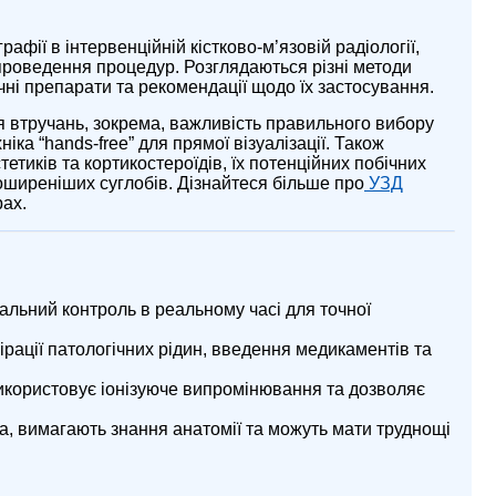
фії в інтервенційній кістково-м’язовій радіології,
 проведення процедур. Розглядаються різні методи
чні препарати та рекомендації щодо їх застосування.
я втручань, зокрема, важливість правильного вибору
іка “hands-free” для прямої візуалізації. Також
тиків та кортикостероїдів, їх потенційних побічних
поширеніших суглобів. Дізнайтеся більше про
УЗД
рах.
альний контроль в реальному часі для точної
рації патологічних рідин, введення медикаментів та
икористовує іонізуюче випромінювання та дозволяє
, вимагають знання анатомії та можуть мати труднощі