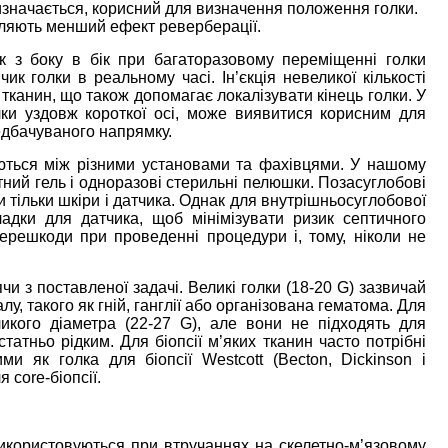
визначається, корисний для визначення положення голки.
ляють менший ефект реверберації.
 з боку в бік при багаторазовому переміщенні голки
ик голки в реальному часі. Ін’єкція невеликої кількості
 тканин, що також допомагає локалізувати кінець голки. У
лки уздовж короткої осі, може виявитися корисним для
едбачуваного напрямку.
яються між різними установами та фахівцями. У нашому
тний гель і одноразові стерильні пелюшки. Позасуглобові
и тільки шкіри і датчика. Однак для внутрішньосуглобової
ладки для датчика, щоб мінімізувати ризик септичного
ерешкоди при проведенні процедури і, тому, ніколи не
чи з поставленої задачі. Великі голки (18-20 G) зазвичай
лу, такого як гній, ганглії або організована гематома. Для
ликого діаметра (22-27 G), але вони не підходять для
статньо рідким. Для біопсії м’яких тканин часто потрібні
ми як голка для біопсії Westcott (Becton, Dickinson і
 core-біопсії.
користовуються при втручаннях на скелетно-м’язовому