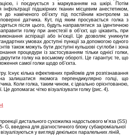
цією, і поєднується з маркуванням на шкірі. Потім
 інфільтрації підшкірних тканин місцевим анестетиком,
 до наміченого об’єкту під постійним контролем за
поверхні датчика. Кут, під яким просувається голка з
вводяться після цього, будуть направлятися за ідентичною
аправити голку при анестезії в об’єкт, що цікавить, при
конання аспірації або ін’єкції. Це дозволяє уникнути
андартних умовах доступні пункції за допомогою одного
єнтів також можуть бути доступні кульшові суглоби і зона
нання процедури із застосуванням тільки однієї голки,
ідкрутити голку на восьмому обороті. Це гарантує те, що
оження самої голки щодо об’єкта.
тру. Існує кілька ефективних прийомів для розпізнавання
нна залишатися якомога перпендикулярно голці, що
чика. Коли голка, таким чином, є ідеально орієнтованою,
Це допомагає чітко візуалізувати голку (рис. 4).
роекції дистального сухожилка надостьового м’яза (SS)
 25- G, введена для діагностичного блоку субакроміальної
 візуалізуються у вигляді декількох паралельних ліній,