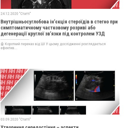
24.12.2020 "Статті"
Внутрішньосуглобова ін’єкція стероїдів в стегно при
симптоматичному частковому розриві або
дегенерації круглої зв’язки під контролем УЗД
🤖 Короткий переказ від ШІ У цьому дослідженні розглядається
ефектив...
03.09.2020 "Статті"
Утворення середостіння – аспекти