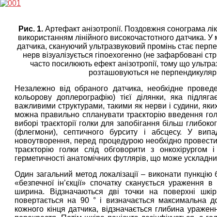
Рис. 1.
Артефакт анізотропії. Поздовжня сонограма лікт
використанням лінійного високочастотного датчика. У 
датчика, скануючий ультразвуковий промінь стає перп
нерв візуалізується гіпоехогенно (не зафарбовані стр
часто посилюють ефект анізотропії, тому що ультраз
розташовуються не перпендикулярно
Незалежно від обраного датчика, необхідне провед
кольорову доплерографію) тієї ділянки, яка підляга
важливими структурами, такими як нерви і судини, яких
можна правильно спланувати траєкторію введення голки
виборі траєкторії голки для запобігання більш глибок
(флегмони), септичного бурситу і абсцесу. У випад
новоутворення, перед процедурою необхідно провести
траєкторію голки слід обговорити з онкохірургом 
герметичності анатомічних футлярів, що може ускладни
Один загальний метод локалізації – виконати пункцію 
«безпечної ін’єкції» спочатку сканується ураження в
ширина. Відзначаються дві точки на поверхні шкір
повертається на 90 ° і визначається максимальна д
кожного кінця датчика, відзначається глибина уражен