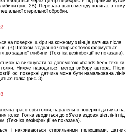
олка вводиться через центр перехрестя під прямим кутом
либини (рис. 2В). Перевага цього методу полягає в тому,
пеціальної стерильної обробки.
ться на поверхні шкіри на кожному з кінців датчика після
я. (B) Шляхом з’єднання чотирьох точок формується
я до заданої глибини. (Техніка дезінфекції не показана).
ті можна виконувати за допомогою «hands-free» техніки,
а голки. Нижче наводиться метод вибору автора. Після
довгій осі поверхні датчика може бути намальована лінія
иться голка (рис. 3).
зпечна траєкторія голки, паралельно поверхні датчика на
я голки. Голка вводиться до об’єкта вздовж цієї лінії під
. (Техніка дезінфекції не показана).
ються і накриваються стерильними пелюшками, датчик