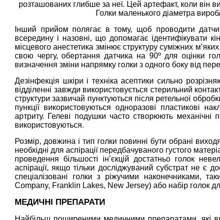
розташованих глибше за неї. Цей артефакт, коли він 
Голки маленького діаметра вироб
Інший прийом полягає в тому, щоб проводити датчик
всередину і назовні, що допомагає ідентифікувати кінч
місцевого анестетика змінює структуру суміжних м’яких
свою чергу, обертання датчика на 90º для оцінки го
визначення зміни напрямку голки з одного боку від пер
Дезінфекція шкіри і техніка асептики сильно розрізн
відділенні завжди використовується стерильний контак
структури зазвичай пунктуються після ретельної обробк
пункції використовуються одноразові пластикові нак
артриту. Гелеві подушки часто створюють механічні п
використовуються.
Розмір, довжина і тип голки повинні бути обрані виходя
необхідні для аспірації передбачуваного густого матеріа
проведення більшості ін’єкцій достатньо голок неве
аспірації, якщо тільки досліджуваний субстрат не є до
спеціалізовані голки з ріжучими наконечниками, таки
Company, Franklin Lakes, New Jersey) або набір голок для
МЕДИЧНІ ПРЕПАРАТИ
Найбільш поширеними медичними препаратами, які ви