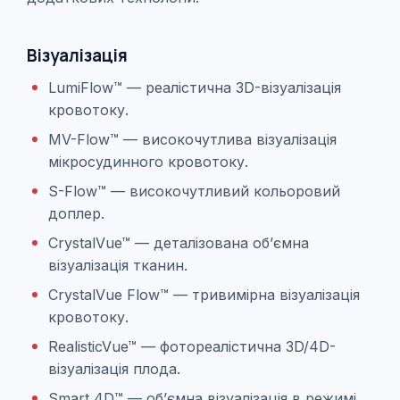
Візуалізація
LumiFlow™ — реалістична 3D-візуалізація
кровотоку.
MV-Flow™ — високочутлива візуалізація
мікросудинного кровотоку.
S-Flow™ — високочутливий кольоровий
доплер.
CrystalVue™ — деталізована об’ємна
візуалізація тканин.
CrystalVue Flow™ — тривимірна візуалізація
кровотоку.
RealisticVue™ — фотореалістична 3D/4D-
візуалізація плода.
Smart 4D™ — об’ємна візуалізація в режимі