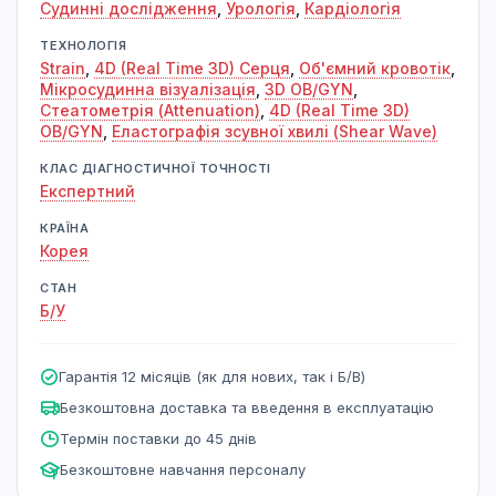
Судинні дослідження
,
Урологія
,
Кардіологія
ТЕХНОЛОГІЯ
Strain
,
4D (Real Time 3D) Cерця
,
Об'ємний кровотік
,
Мікросудинна візуалізація
,
3D OB/GYN
,
Стеатометрія (Attenuation)
,
4D (Real Time 3D)
OB/GYN
,
Еластографія зсувної хвилі (Shear Wave)
КЛАС ДІАГНОСТИЧНОЇ ТОЧНОСТІ
Експертний
КРАЇНА
Корея
СТАН
Б/У
Гарантія 12 місяців (як для нових, так і Б/В)
Безкоштовна доставка та введення в експлуатацію
Термін поставки до 45 днів
Безкоштовне навчання персоналу