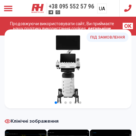
+38
095 552 57 96
UA
RU
Продовжуючи використовувати сайт, Ви приймаєте
OK
Головна
/
УЗД Апарати
/
Samsung (Medison)
/
Samsung V5
нашу політику використання cookies,
детальніше
ПІД ЗАМОВЛЕННЯ
Клінічні зображення