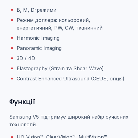
B, M,
D
-режими
Режим доплера: к
ольоровий,
енергетичний, PW, CW,
тканинний
Harmonic Imaging
Panoramic Imaging
3D / 4D
Elastography (Strain та Shear Wave)
Contrast Enhanced Ultrasound (CEUS, опція)
Функції
Samsung V5 підтримує широкий набір сучасних
технологій.
HQ-Vision™, ClearVision™, MultiVision™,