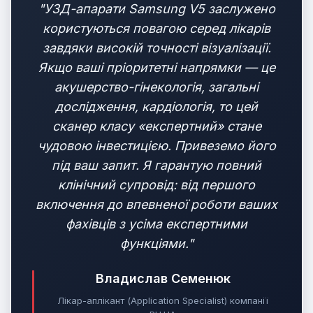
"УЗД-апарати Samsung V5 заслужено
користуються повагою серед лікарів
завдяки високій точності візуалізації.
Якщо ваші пріоритетні напрямки — це
акушерство-гінекологія, загальні
дослідження, кардіологія, то цей
сканер класу «експертний» стане
чудовою інвестицією. Привеземо його
під ваш запит. Я гарантую повний
клінічний супровід: від першого
включення до впевненої роботи ваших
фахівців з усіма експертними
функціями."
Владислав Семенюк
Лікар-аплікант (Application Specialist) компанії