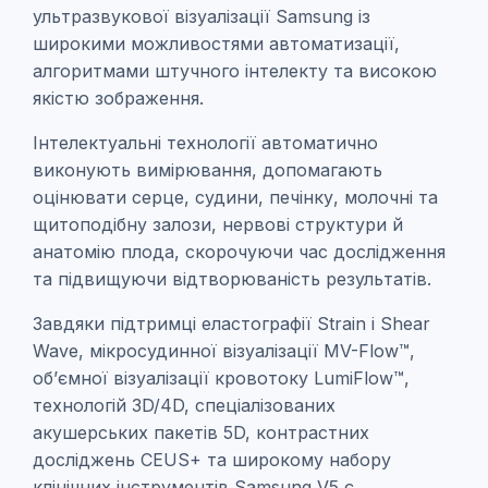
ультразвукової візуалізації Samsung із
широкими можливостями автоматизації,
алгоритмами штучного інтелекту та високою
якістю зображення.
Інтелектуальні технології автоматично
виконують вимірювання, допомагають
оцінювати серце, судини, печінку, молочні та
щитоподібну залози, нервові структури й
анатомію плода, скорочуючи час дослідження
та підвищуючи відтворюваність результатів.
Завдяки підтримці еластографії Strain і Shear
Wave, мікросудинної візуалізації MV-Flow™,
об’ємної візуалізації кровотоку LumiFlow™,
технологій 3D/4D, спеціалізованих
акушерських пакетів 5D, контрастних
досліджень CEUS+ та широкому набору
клінічних інструментів Samsung V5 є