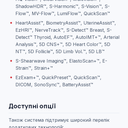
ShadowHDR™, S-Harmonic™, S-Vision™, S-
Flow™, MV-Flow™, LumiFlow™, QuickScan™
HeartAssist™, BiometryAssist™, UterineAssist™,
EzHRI™, NerveTrack™, S-Detect™ Breast, S-
Detect™ Thyroid, AutoEF™, AutoIMT+™, Arterial
Analysis™, 5D CNS+™, 5D Heart Color™, 5D
NT™, 5D Follicle™, 5D Limb Vol.™, 5D LB™
S-Shearwave Imaging™, ElastoScan+™, E-
Strain™, Strain+™
EzExam+™, QuickPreset™, QuickScan™,
DICOM, SonoSync™, BatteryAssist™
Доступні опції
Також система підтримує широкий перелік
додаткових технологій: