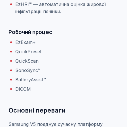
EzHRI™ — автоматична оцінка жирової
інфільтрації печінки.
Робочий процес
EzExam+
QuickPreset
QuickScan
SonoSync™
BatteryAssist™
DICOM
Основні переваги
Samsung V5 поєднує сучасну платформу