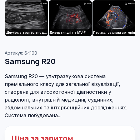
Шлунок з трапецієподібним виглядом
Дивертикуліт з MV-Flow™
Перикалозальна артерія
Артикул: 64100
Samsung R20
Samsung R20 — ультразвукова система
преміального класу для загальної візуалізації,
створена для високоточної діагностики у
радіології, внутрішній медицині, судинних,
абдомінальних та інтервенційних дослідженнях.
Система побудована...
Ціна за запитом