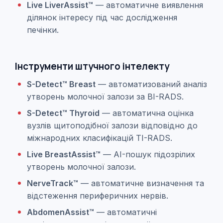
Live LiverAssist™
— автоматичне виявлення
ділянок інтересу під час дослідження
печінки.
Інструменти штучного інтелекту
S-Detect™ Breast
— автоматизований аналіз
утворень молочної залози за BI-RADS.
S-Detect™ Thyroid
— автоматична оцінка
вузлів щитоподібної залози відповідно до
міжнародних класифікацій TI-RADS.
Live BreastAssist™
— AI-пошук підозрілих
утворень молочної залози.
NerveTrack™
— автоматичне визначення та
відстеження периферичних нервів.
AbdomenAssist™
— автоматичні