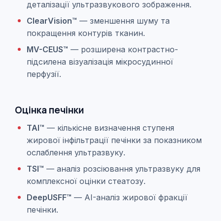
деталізації ультразвукового зображення.
ClearVision™
— зменшення шуму та
покращення контурів тканин.
MV-CEUS™
— розширена контрастно-
підсилена візуалізація мікросудинної
перфузії.
Оцінка печінки
TAI™
— кількісне визначення ступеня
жирової інфільтрації печінки за показником
ослаблення ультразвуку.
TSI™
— аналіз розсіювання ультразвуку для
комплексної оцінки стеатозу.
DeepUSFF™
— AI-аналіз жирової фракції
печінки.