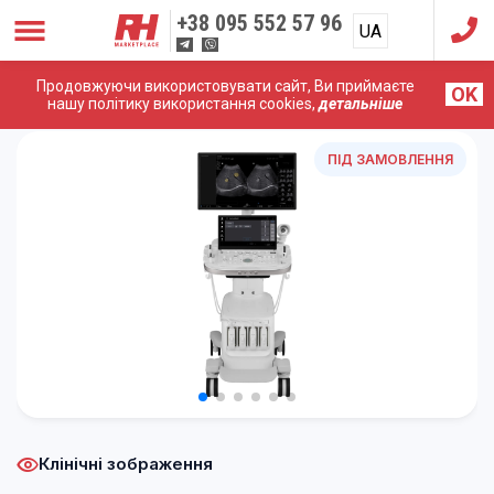
+38
095 552 57 96
UA
RU
Продовжуючи використовувати сайт, Ви приймаєте
OK
Головна
/
УЗД Апарати
/
Samsung (Medison)
/
Samsung
нашу політику використання cookies,
детальніше
R20
ПІД ЗАМОВЛЕННЯ
Клінічні зображення