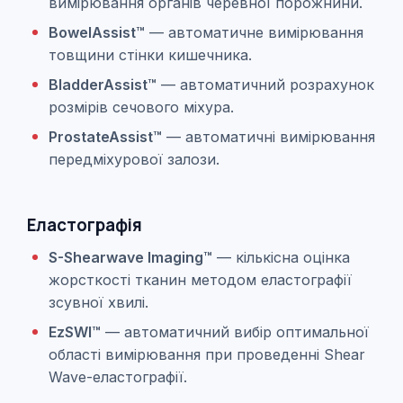
вимірювання органів черевної порожнини.
BowelAssist™
— автоматичне вимірювання
товщини стінки кишечника.
BladderAssist™
— автоматичний розрахунок
розмірів сечового міхура.
ProstateAssist™
— автоматичні вимірювання
передміхурової залози.
Еластографія
S-Shearwave Imaging™
— кількісна оцінка
жорсткості тканин методом еластографії
зсувної хвилі.
EzSWI™
— автоматичний вибір оптимальної
області вимірювання при проведенні Shear
Wave-еластографії.