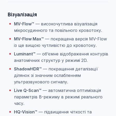
Візуалізація
MV-Flow™
— високочутлива візуалізація
мікросудинного та повільного кровотоку.
MV-Flow Max™
— покращена версія MV-Flow
із ще вищою чутливістю до кровотоку.
Luminant™
— об’ємне відображення контурів
анатомічних структур у режимі 2D.
ShadowHDR™
— покращення деталізації
ділянок зі значним ослабленням
ультразвукового сигналу.
Live Q-Scan™
— автоматична оптимізація
параметрів B-режиму в режимі реального
часу.
HQ-Vision™
— підвищення чіткості та