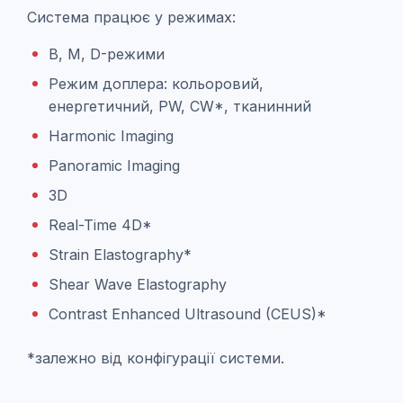
Система працює у режимах:
B, M,
D
-режими
Режим доплера: к
ольоровий,
енергетичний, PW, CW*,
тканинний
Harmonic Imaging
Panoramic Imaging
3D
Real-Time 4D*
Strain Elastography*
Shear Wave Elastography
Contrast Enhanced Ultrasound (CEUS)*
*залежно від конфігурації системи.