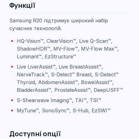
Функції
Samsung R20 підтримує широкий набір
сучасних технологій.
HQ-Vision™, ClearVision™, Live Q-Scan™,
ShadowHDR™, MV-Flow™, MV-Flow Max™,
Luminant™, EzStructure™
Live LiverAssist™, Live BreastAssist™,
NerveTrack™, S-Detect™ Breast, S-Detect™
Thyroid, AbdomenAssist™, BowelAssist™,
BladderAssist™, ProstateAssist™, DeepUSFF™
S-Shearwave Imaging™, TAI™, TSI™
MyTune™, SonoSync™, S-Hub, EzSWI™
Доступні опції