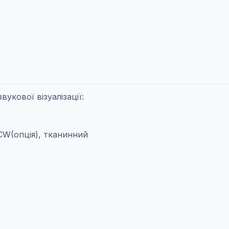
укової візуалізації:
CW(опція),
тканинний