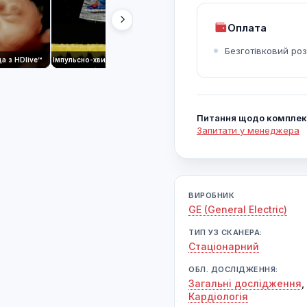
Оплата
Безготівковий ро
а з HDlive™
Імпульсно-хвильова доплерографія артеріальної протоки
Матка з HDlive™
Н
Питання щодо комплек
Запитати у менеджера
ВИРОБНИК
GE (General Electric)
ТИП УЗ СКАНЕРА:
Cтаціонарний
ОБЛ. ДОСЛІДЖЕННЯ:
Загальні дослідження
,
Кардіологія