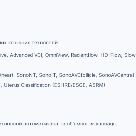
их клінічних технологій:
live, Advanced VCI, OmniView, Radiantflow, HD-Flow, Slo
eart, SonoNT, SonoIT, SonoAVCfollicle, SonoAVCantral 2
, Uterus Classification (ESHRE/ESGE, ASRM)
нологій автоматизації та об’ємної візуалізації.