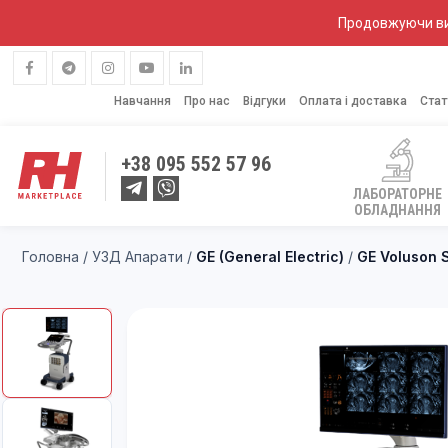
Продовжуючи вик
Навчання
Про нас
Відгуки
Оплата і доставка
Стат
+38
095 552 57 96
ЛАБОРАТОРНЕ
ОБЛАДНАННЯ
Головна
/
УЗД Апарати
/
GE (General Electric)
/
GE Voluson S