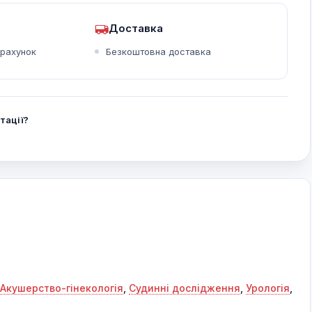
Доставка
зрахунок
Безкоштовна доставка
ирка плода
Плід на 9-му тижні розвитку
тації?
Акушерство-гінекологія
,
Судинні дослідження
,
Урологія
,