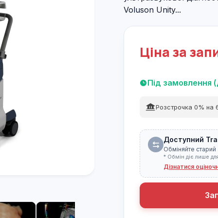
Voluson Unity...
Ціна за зап
Під замовлення (
Розстрочка 0% на 6
Доступний Tra
Обміняйте старий 
* Обмін діє лише дл
Дізнатися оціноч
За