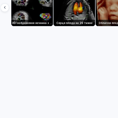
3D-зображення яєчника з використанням фолікула SonoAVC™
Серце плода на 26 тижні
Обличчя плод