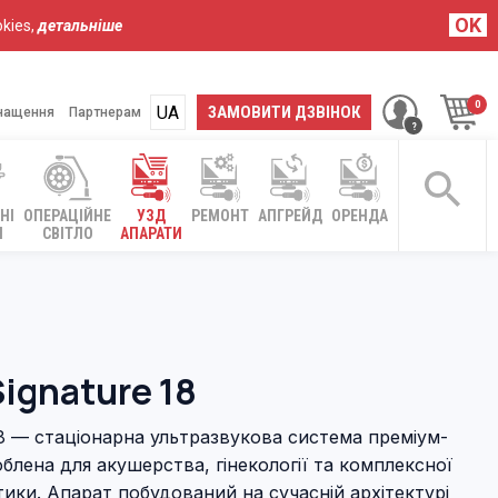
OK
kies,
детальніше
UA
RU
ЗАМОВИТИ ДЗВІНОК
нащення
Партнерам
НІ
ОПЕРАЦІЙНЕ
УЗД
РЕМОНТ
АПГРЕЙД
ОРЕНДА
І
СВІТЛО
АПАРАТИ
ignature 18
18 — стаціонарна ультразвукова система преміум-
облена для акушерства, гінекології та комплексної
тики. Апарат побудований на сучасній архітектурі