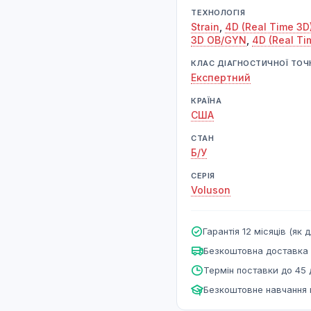
ТЕХНОЛОГІЯ
Strain
,
4D (Real Time 3D
3D OB/GYN
,
4D (Real T
КЛАС ДІАГНОСТИЧНОЇ ТОЧ
Експертний
КРАЇНА
США
СТАН
Б/У
СЕРІЯ
Voluson
Гарантія 12 місяців (як д
Безкоштовна доставка 
Термін поставки до 45 
Безкоштовне навчання