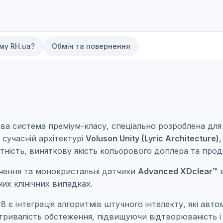
му RH.ua?
Обмін та повернення
а система преміум-класу, спеціально розроблена для 
сучасній архітектурі
Voluson Unity (Lyric Architecture)
ість, виняткову якість кольорового доплера та продук
ечення та монокристальні датчики
Advanced XDclear™
в
них клінічних випадках.
8 є інтеграція алгоритмів штучного інтелекту, які ав
ривалість обстеження, підвищуючи відтворюваність і т