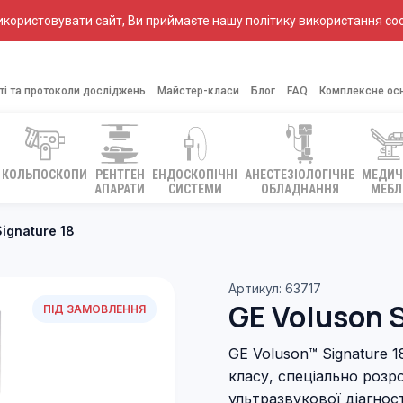
ористовувати сайт, Ви приймаєте нашу політику використання coo
ті та протоколи досліджень
Майстер-класи
Блог
FAQ
Комплексне ос
КОЛЬПОСКОПИ
РЕНТГЕН
ЕНДОСКОПІЧНІ
АНЕСТЕЗІОЛОГІЧНЕ
МЕДИЧ
АПАРАТИ
СИСТЕМИ
ОБЛАДНАННЯ
МЕБЛ
ignature 18
Артикул: 63717
GE Voluson S
ПІД ЗАМОВЛЕННЯ
GE Voluson™ Signature 
класу, спеціально розр
ультразвукової діагнос