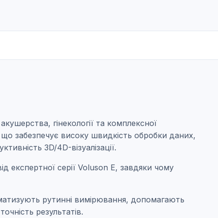
акушерства, гінекології та комплексної
, що забезпечує високу швидкість обробки даних,
тивність 3D/4D-візуалізації.
ід експертної серії Voluson E, завдяки чому
томатизують рутинні вимірювання, допомагають
очність результатів.