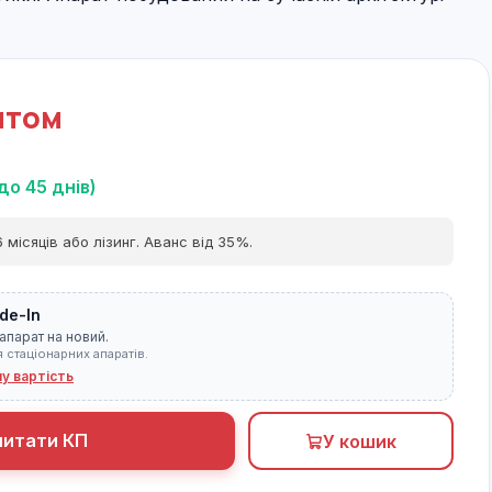
итом
до 45 днів)
 місяців або лізинг. Аванс від 35%.
de-In
апарат на новий.
я стаціонарних апаратів.
ну вартість
питати КП
У кошик