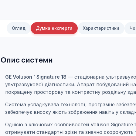
Огляд
Думка експерта
Характеристики
Чо
Опис системи
GE Voluson™ Signature 18
— стаціонарна ультразвуков
ультразвукової діагностики. Апарат побудований на 
покращену просторову та контрастну роздільну здатн
Система успадкувала технології, програмне забезп
забезпечує високу якість зображення навіть у склад
Однією з ключових особливостей Voluson Signature 1
отримувати стандартні зрізи та значно скорочують т