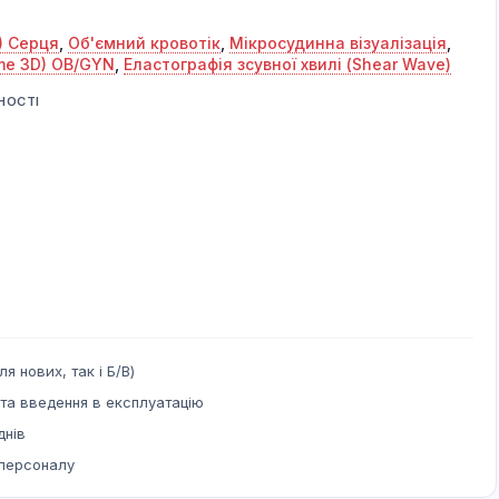
) Cерця
,
Об'ємний кровотік
,
Мікросудинна візуалізація
,
ime 3D) OB/GYN
,
Еластографія зсувної хвилі (Shear Wave)
НОСТІ
ля нових, так і Б/В)
та введення в експлуатацію
днів
 персоналу