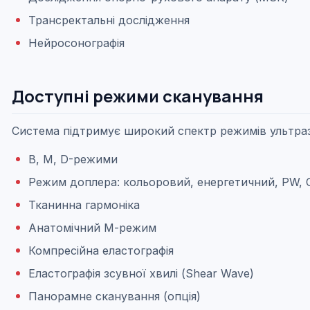
Трансректальні дослідження
Нейросонографія
Доступні режими сканування
Система підтримує широкий спектр режимів ультразв
B, M,
D
-режими
Режим доплера: к
ольоровий, енергетичний, PW, 
Тканинна гармоніка
Анатомічний М-режим
Компресійна еластографія
Еластографія зсувної хвилі (Shear Wave)
Панорамне сканування (опція)