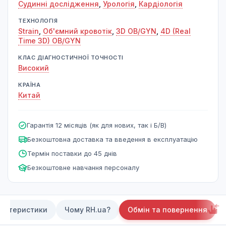
Судинні дослідження
,
Урологія
,
Кардіологія
ТЕХНОЛОГІЯ
Strain
,
Об'ємний кровотік
,
3D OB/GYN
,
4D (Real
Time 3D) OB/GYN
КЛАС ДІАГНОСТИЧНОЇ ТОЧНОСТІ
Високий
КРАЇНА
Китай
Гарантія 12 місяців (як для нових, так і Б/В)
Безкоштовна доставка та введення в експлуатацію
Термін поставки до 45 днів
Безкоштовне навчання персоналу
актеристики
Чому RH.ua?
Обмін та повернення