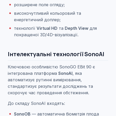
розширене поле огляду;
високочутливий кольоровий та
енергетичний доплер;
технології
Virtual HD
та
Depth View
для
покращеної 3D/4D-візуалізації.
Інтелектуальні технології SonoAI
Ключовою особливістю SonoGO EBit 90 є
інтегрована платформа
SonoAI
, яка
автоматизує рутинні вимірювання,
стандартизує результати досліджень та
скорочує час проведення обстеження.
До складу SonoAI входять:
SonoOB
— автоматична біометрія плода