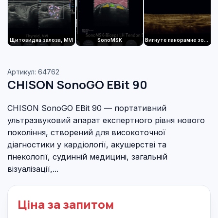
Щитовидна залоза, MVI
SonoMSK
Вигнуте панорамне зображення
С
Артикул: 64762
CHISON SonoGO EBit 90
CHISON SonoGO EBit 90 — портативний
ультразвуковий апарат експертного рівня нового
покоління, створений для високоточної
діагностики у кардіології, акушерстві та
гінекології, судинній медицині, загальній
візуалізації,...
Ціна за запитом