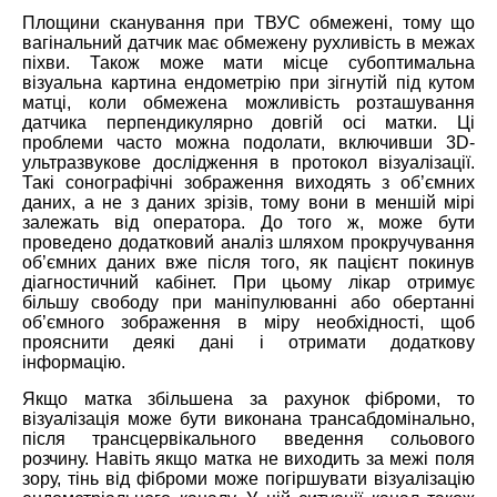
Площини сканування при ТВУС обмежені, тому що
вагінальний датчик має обмежену рухливість в межах
піхви. Також може мати місце субоптимальна
візуальна картина ендометрію при зігнутій під кутом
матці, коли обмежена можливість розташування
датчика перпендикулярно довгій осі матки. Ці
проблеми часто можна подолати, включивши 3D-
ультразвукове дослідження в протокол візуалізації.
Такі сонографічні зображення виходять з об’ємних
даних, а не з даних зрізів, тому вони в меншій мірі
залежать від оператора. До того ж, може бути
проведено додатковий аналіз шляхом прокручування
об’ємних даних вже після того, як пацієнт покинув
діагностичний кабінет. При цьому лікар отримує
більшу свободу при маніпулюванні або обертанні
об’ємного зображення в міру необхідності, щоб
прояснити деякі дані і отримати додаткову
інформацію.
Якщо матка збільшена за рахунок фіброми, то
візуалізація може бути виконана трансабдомінально,
після трансцервікального введення сольового
розчину. Навіть якщо матка не виходить за межі поля
зору, тінь від фіброми може погіршувати візуалізацію