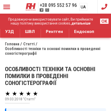
+38
095 552 57 96
UA
RU
Дистрибуція медичного обладнання
Продовжуючи використовувати сайт, Ви приймаєте
OK
нашу політику використання cookies,
детальніше
УЗД
ШВЛ
Рентген
Ендоскоп
Головна
Статті
Особливості техніки та основні помилки в проведенні
соногістерографії
ОСОБЛИВОСТІ ТЕХНІКИ ТА ОСНОВНІ
ПОМИЛКИ В ПРОВЕДЕННІ
СОНОГІСТЕРОГРАФІЇ
★ ★ ★ ★ ★
09.03.2018 "Статті"