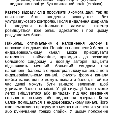
видалення повітря був виявлений поліп (стрілка).
Катетер відразу слід просувати якомога далі, так як
початкове його введення виконується без
ультразвукового контролю. Після видалення дзеркала
і введення вагінального датчика, катетер
розміщується вже більш адекватно і при цьому
роздувається балон.
Найбільш оптимальним є наповнення балону в
порожнині ендометрію. Повністю наповнений балон в
ендоцервікальному каналі може приховувати
патологію і, найчастіше, приводить до розвитку
больового синдрому. З досвіду авторів, пацієнти
відзначають менший больовий синдром при
наповненні балона в ендометріальному каналі, а не в
ендоцервікальному каналі. Існують форми каналу
шийки матки, які не можуть вмістити балон, в той же
час деякі можуть бути занадто великими, щоб
утримати балон на місці. У цій ситуації балон може
легко зміщуватися або випадати під час введення
сольового розчину або видалення дзеркал. Коли
балон поміщається в ендоцервікальному каналі, його
вже неможливо просунути з метою витіснення згустків
або руйнування тонких спайок. У цьому положенні