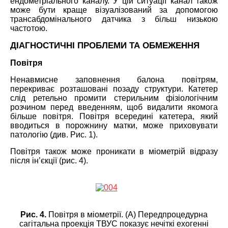
ендометріального каналу. У цій ситуації канал також
може бути краще візуалізований за допомогою
трансабдомінального датчика з більш низькою
частотою.
ДІАГНОСТИЧНІ ПРОБЛЕМИ ТА ОБМЕЖЕННЯ
Повітря
Ненавмисне заповнення балона повітрям,
перекриває розташовані позаду структури. Катетер
слід ретельно промити стерильним фізіологічним
розчином перед введенням, щоб видалити якомога
більше повітря. Повітря всередині катетера, який
вводиться в порожнину матки, може приховувати
патологію (див. Рис. 1).
Повітря також може проникати в міометрій відразу
після ін’єкції (рис. 4).
Рис. 4.
Повітря в міометрії. (A) Передпроцедурна
сагітальна проекція ТВУС показує нечіткі ехогенні