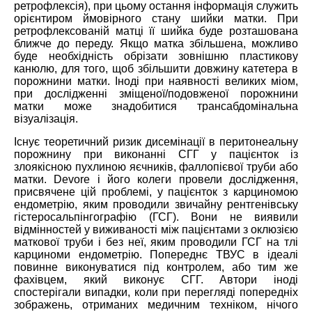
ретрофлексія), при цьому остання інформація служить
орієнтиром ймовірного стану шийки матки. При
ретрофлексованій матці її шийка буде розташована
ближче до переду. Якщо матка збільшена, можливо
буде необхідність обрізати зовнішню пластикову
канюлю, для того, щоб збільшити довжину катетера в
порожнини матки. Іноді при наявності великих міом,
при дослідженні зміщеної/подовженої порожнини
матки може знадобитися трансабдомінальна
візуалізація.
Існує теоретичний ризик дисемінації в перитонеальну
порожнину при виконанні СГГ у пацієнток із
злоякісною пухлиною яєчників, фаллопієвої труби або
матки. Devore і його колеги провели дослідження,
присвячене цій проблемі, у пацієнток з карциномою
ендометрію, яким проводили звичайну рентгенівську
гістеросальпінгографію (ГСГ). Вони не виявили
відмінностей у виживаності між пацієнтами з оклюзією
маткової труби і без неї, яким проводили ГСГ на тлі
карциноми ендометрію. Попереднє ТВУС в ідеалі
повинне виконуватися під контролем, або тим же
фахівцем, який виконує СГГ. Автори іноді
спостерігали випадки, коли при перегляді попередніх
зображень, отриманих медичним техніком, нічого