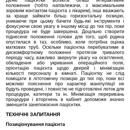
Деякі пацієнтки воліють більш інтерактивне
положення (тобто напівлежачи, з максимальним
зоровим контактом пацієнта з лікарем), інші вважають
за краще займати більш горизонтальну позицію,
уникаючи при цьому бачити будь-які інструменти і
фокусуючи свою увагу в іншому місці до тих пір, поки
процедура не буде завершена. Доцільно створити
піднесене положення голови для того, щоб рідина
опустилася в таз, особливо, коли потрібна оцінка
маткових труб. Оскільки пацієнтка перебуватиме в
дискомфортному положенні протягом тривалого
періоду часу, важливо звернути увагу на освітлення,
обкладення або укривання операційного поля,
орієнтацію пацієнта щодо дверей і мінімізацію
кількості персоналу в кімнаті. Пацієнтку не слід
поміщати в літотомічну позицію до тих пір, поки всі
можливі пояснення про характер маніпуляції не
будуть проведені, і повністю не підготовлені лоток для
процедури, катетери та ін. Мінімізація переривань
процедури і вторгнень в кабінет допоможе значно
зменшити занепокоєння пацієнтки.
ТЕХНІЧНІ ЗАПИТАННЯ
Позиціонування пацієнта