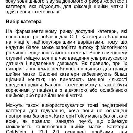
зону зовнішнього зіву за допомогою ребра жорсткості
катетера, яка підходить для фіксації шийки матки і
здійснення катетеризації.
Вибір катетера
На фармацевтичному ринку доступні катетери, які
спеціально розроблені для СГГ. Катетери з балоном
на кінці є найпопулярнішими варіантами, тому що
надутий балон може запобігти витоку фізіологічного
розчину і зміщенню самого катетера. Вони в меншому
ступені зміщуються під час введення ультразвукового
датчика і видалення дзеркала. Як правило, при їх
використанні немає необхідності в щипцях для тракції
шийки матки. Балонні катетери забезпечують більш
щільний контакт, що вимагають меншої кількості
введеної рідини. Балонні катетери можуть також бути
корисними у пацієнтів з відкритою або ослабленою
шийкою, або при збільшенні матки.
Можуть також використовуватися тонкі педіатричні
катетери для годування, хоча вони не оснащені
повітряним балоном. Катетери Foley мають балон, але
вони, як правило, занадто гнучкі, що обмежує
можливість канюлювання шийки матки. Катетери
Goldstein і ZUI 2.0 оснащені пробками для