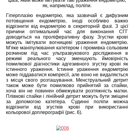
фазі, який може імітувати такі ураження ендометрію,
як, наприклад, поліпи.
Гіперплазію ендометрію, яка зазвичай є дифузним
потовщення ендометрію, іноді особливо важко
відрізнити від ендометрію в секреторній фазі. З цієї
причини оптимальний час для виконання СГГ
доводиться на проліферативну фазу. Згустки крові
можуть імітувати вогнищеві ураження ендометрію.
М’яке маніпулювання катетером і промивка сольовим
розчином під час ультразвукового дослідження в
режимі реального часу зменшують ймовірність
помилкової діагностики адгезивного згустку крові як
істинного ураження. Істинне ураження ендометрію
може піддаватися компресії, але воно не видаляється
з місця свого розташування. Менструальний детрит
також може бути помилково прийнятий за спайки,
хоча він не повинен обмежувати розтяжність матки.
Плівкові спайки і лінійний детрит можуть бути зміщені
за допомогою катетера. Судинні поліпи можна
відрізнити від згустків крові при використанні
кольорової доплерографії (рис. 6).