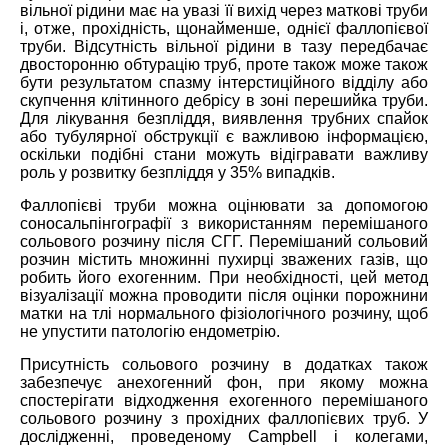
вільної рідини має на увазі її вихід через маткові труби
і, отже, прохідність, щонайменше, однієї фаллопієвої
труби. Відсутність вільної рідини в тазу передбачає
двосторонню обтурацію труб, проте також може також
бути результатом спазму інтерстиційного відділу або
скупчення клітинного дебрісу в зоні перешийка труби.
Для лікування безпліддя, виявлення трубних спайок
або тубулярної обструкції є важливою інформацією,
оскільки подібні стани можуть відігравати важливу
роль у розвитку безпліддя у 35% випадків.
Фаллопієві труби можна оцінювати за допомогою
соносальпінгографії з використанням перемішаного
сольового розчину після СГГ. Перемішаний сольовий
розчин містить множинні пухирці зважених газів, що
робить його ехогенним. При необхідності, цей метод
візуалізації можна проводити після оцінки порожнини
матки на тлі нормального фізіологічного розчину, щоб
не упустити патологію ендометрію.
Присутність сольового розчину в додатках також
забезпечує анехогенний фон, при якому можна
спостерігати відходження ехогенного перемішаного
сольового розчину з прохідних фаллопієвих труб. У
дослідженні, проведеному Campbell і колегами,