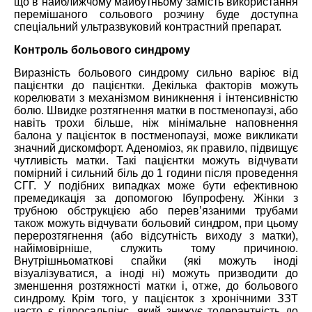
що в найближчому майбутньому замість використання
перемішаного сольового розчину буде доступна
спеціальний ультразвуковий контрастний препарат.
Контроль больового синдрому
Виразність больового синдрому сильно варіює від
пацієнтки до пацієнтки. Декілька факторів можуть
корелювати з механізмом виникнення і інтенсивністю
болю. Швидке розтягнення матки в постменопаузі, або
навіть трохи більше, ніж мінімальне наповнення
балона у пацієнток в постменопаузі, може викликати
значний дискомфорт. Аденоміоз, як правило, підвищує
чутливість матки. Такі пацієнтки можуть відчувати
помірний і сильний біль до 1 години після проведення
СГГ. У подібних випадках може бути ефективною
премедикація за допомогою Ібупрофену. Жінки з
трубною обструкцією або перев’язаними трубами
також можуть відчувати больовий синдром, при цьому
перерозтягнення (або відсутність виходу з матки),
найімовірніше, служить тому причиною.
Внутрішньоматкові спайки (які можуть іноді
візуалізуватися, а іноді ні) можуть призводити до
зменшення розтяжності матки і, отже, до больового
синдрому. Крім того, у пацієнток з хронічними ЗЗТ
часто є гідросальпінс, який знижує толерантність до