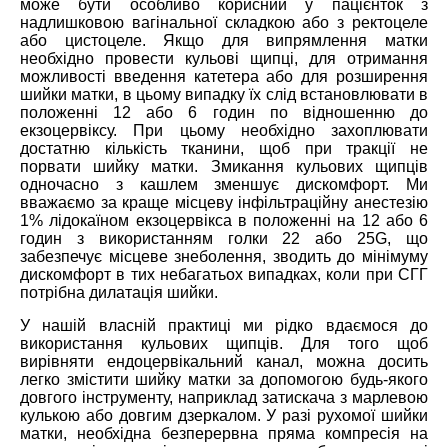
може бути особливо корисний у пацієнток з
надлишковою вагінальної складкою або з ректоцеле
або цистоцеле. Якщо для випрямлення матки
необхідно провести кульові щипці, для отримання
можливості введення катетера або для розширення
шийки матки, в цьому випадку їх слід встановлювати в
положенні 12 або 6 годин по відношенню до
екзоцервіксу. При цьому необхідно захоплювати
достатню кількість тканини, щоб при тракції не
порвати шийку матки. Змикання кульових щипців
одночасно з кашлем зменшує дискомфорт. Ми
вважаємо за краще місцеву інфільтраційну анестезію
1% лідокаїном екзоцервікса в положенні на 12 або 6
годин з використанням голки 22 або 25G, що
забезпечує місцеве знеболення, зводить до мінімуму
дискомфорт в тих небагатьох випадках, коли при СГГ
потрібна дилатація шийки.
У нашій власній практиці ми рідко вдаємося до
використання кульових щипців. Для того щоб
вирівняти ендоцервікальний канал, можна досить
легко змістити шийку матки за допомогою будь-якого
довгого інструменту, наприклад затискача з марлевою
кулькою або довгим дзеркалом. У разі рухомої шийки
матки, необхідна безперервна пряма компресія на