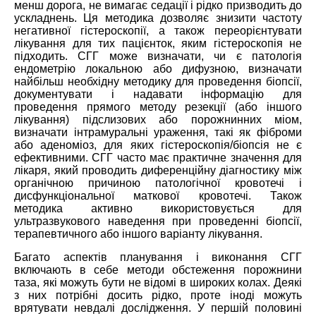
менш дорога, не вимагає седації і рідко призводить до
ускладнень. Ця методика дозволяє знизити частоту
негативної гістероскопії, а також переорієнтувати
лікування для тих пацієнток, яким гістероскопія не
підходить. СГГ може визначати, чи є патологія
ендометрію локальною або дифузною, визначати
найбільш необхідну методику для проведення біопсії,
документувати і надавати інформацію для
проведення прямого методу резекції (або іншого
лікування) підслизових або порожнинних міом,
визначати інтрамуральні ураження, такі як фіброми
або аденоміоз, для яких гістероскопія/біопсія не є
ефективними. СГГ часто має практичне значення для
лікаря, який проводить диференційну діагностику між
органічною причиною патологічної кровотечі і
дисфункціональної маткової кровотечі. Також
методика активно використовується для
ультразвукового наведення при проведенні біопсії,
терапевтичного або іншого варіанту лікування.
Багато аспектів планування і виконання СГГ
включають в себе методи обстеження порожнини
таза, які можуть бути не відомі в широких колах. Деякі
з них потрібні досить рідко, проте іноді можуть
врятувати невдалі дослідження. У першій половині