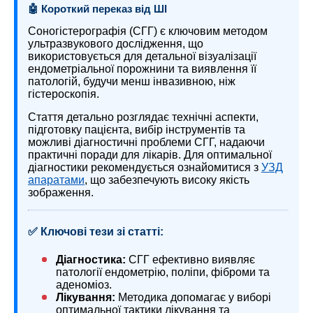
🤖 Короткий переказ від ШІ
Соногістерографія (СГГ) є ключовим методом
ультразвукового дослідження, що
використовується для детальної візуалізації
ендометріальної порожнини та виявлення її
патологій, будучи менш інвазивною, ніж
гістероскопія.
Стаття детально розглядає технічні аспекти,
підготовку пацієнта, вибір інструментів та
можливі діагностичні проблеми СГГ, надаючи
практичні поради для лікарів. Для оптимальної
діагностики рекомендується ознайомитися з
УЗД
апаратами
, що забезпечують високу якість
зображення.
✅ Ключові тези зі статті:
Діагностика:
СГГ ефективно виявляє
патології ендометрію, поліпи, фіброми та
аденоміоз.
Лікування:
Методика допомагає у виборі
оптимальної тактики лікування та