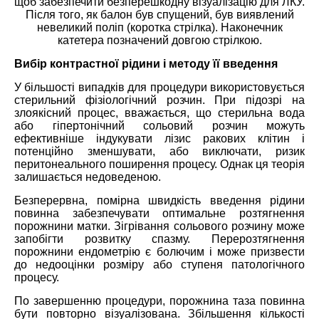
щоб забезпечити безперешкодну візуалізацію для ЛКУ.
Після того, як балон був спущений, був виявлений
невеликий поліп (коротка стрілка). Наконечник
катетера позначений довгою стрілкою.
Вибір контрастної рідини і методу її введення
У більшості випадків для процедури використовується
стерильний фізіологічний розчин. При підозрі на
злоякісний процес, вважається, що стерильна вода
або гіпертонічний сольовий розчин можуть
ефективніше індукувати лізис ракових клітин і
потенційно зменшувати, або виключати, ризик
перитонеального поширення процесу. Однак ця теорія
залишається недоведеною.
Безперервна, помірна швидкість введення рідини
повинна забезпечувати оптимальне розтягнення
порожнини матки. Зігрівання сольового розчину може
запобігти розвитку спазму. Перерозтягнення
порожнини ендометрію є болючим і може призвести
до недооцінки розміру або ступеня патологічного
процесу.
По завершенню процедури, порожнина таза повинна
бути повторно візуалізована. Збільшення кількості