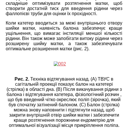
складніше оптимізувати розтягнення матки, щоб
створити достатній тиск для введення рідини через
фаллопієві труби для оцінки їх прохідності.
Коли катетер вводиться за межі внутрішнього отвору
шийки матки, наявність балона забезпечує краще
ущільнення, що вимагає інстиляції меншої кількості
рідини. Він також може запобігати витоку рідини через
розширену шийку матки, а також забезпечувати
оптимальне розширення матки (рис. 2).
Рис. 2.
Техніка відтягування назад. (A) ТВУС в
сагітальній проекції показує балон на катетері
(стрілка) в області дна. (B) Після викачування рідини з
балона і відтягування катетера, фізіологічний розчин ,
що був введений чітко окреслює поліп (зірочка), який
був спочатку затінений балоном. (C) Балон (стрілка)
можна знову наповнити і підтягнути назад, щоб
закрити внутрішній отвір шийки матки і забезпечити
краще розтягнення порожнини ендометрію для
оптимальної візуалізації місця прикріплення поліпа.