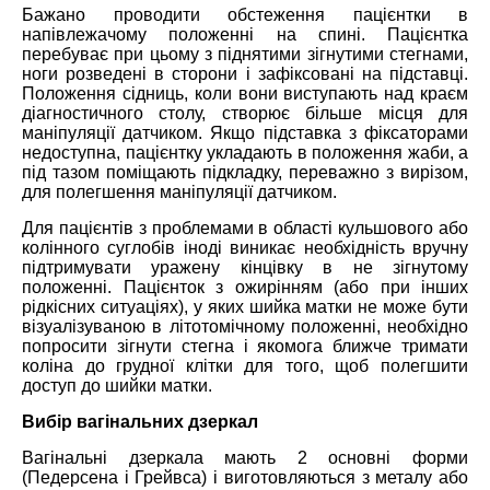
Бажано проводити обстеження пацієнтки в
напівлежачому положенні на спині. Пацієнтка
перебуває при цьому з піднятими зігнутими стегнами,
ноги розведені в сторони і зафіксовані на підставці.
Положення сідниць, коли вони виступають над краєм
діагностичного столу, створює більше місця для
маніпуляції датчиком. Якщо підставка з фіксаторами
недоступна, пацієнтку укладають в положення жаби, а
під тазом поміщають підкладку, переважно з вирізом,
для полегшення маніпуляції датчиком.
Для пацієнтів з проблемами в області кульшового або
колінного суглобів іноді виникає необхідність вручну
підтримувати уражену кінцівку в не зігнутому
положенні. Пацієнток з ожирінням (або при інших
рідкісних ситуаціях), у яких шийка матки не може бути
візуалізуваною в літотомічному положенні, необхідно
попросити зігнути стегна і якомога ближче тримати
коліна до грудної клітки для того, щоб полегшити
доступ до шийки матки.
Вибір вагінальних дзеркал
Вагінальні дзеркала мають 2 основні форми
(Педерсена і Грейвса) і виготовляються з металу або