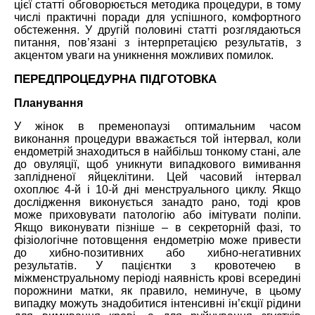
цієї статті обговорюється методика процедури, в тому
числі практичні поради для успішного, комфортного
обстеження. У другій половині статті розглядаються
питання, пов’язані з інтерпретацією результатів, з
акцентом уваги на уникнення можливих помилок.
ПЕРЕДПРОЦЕДУРНА ПІДГОТОВКА
Планування
У жінок в пременопаузі оптимальним часом
виконання процедури вважається той інтервал, коли
ендометрій знаходиться в найбільш тонкому стані, але
до овуляції, щоб уникнути випадкового вимивання
заплідненої яйцеклітини. Цей часовий інтервал
охоплює 4-й і 10-й дні менструального циклу. Якщо
дослідження виконується занадто рано, тоді кров
може приховувати патологію або імітувати поліпи.
Якщо виконувати пізніше – в секреторній фазі, то
фізіологічне потовщення ендометрію може привести
до хибно-позитивних або хибно-негативних
результатів. У пацієнтки з кровотечею в
міжменструальному періоді наявність крові всередині
порожнини матки, як правило, неминуче, в цьому
випадку можуть знадобитися інтенсивні ін’єкції рідини