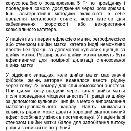
конусоподібного розширювача 5 Fr по провіднику і
проведення самого дослідження через розширювач.
Інші альтернативні методики включають в себе
введення металевого стилета через катетер для
забезпечення жорсткості або використання
коаксіального катетера.
У пацієнтів з гіперантефлексією матки, ретрофлексією
або стенозом шийки матки, катетер іноді неможливо
ввести без тракції за допомогою кульових щипців за
шийку матки. Розширювачі шийки матки можуть бути
ефективними для помірної дилатації стенозованої
шийки матки.
У рідкісних випадках, коли шийка матки має значні
фіброзні зміни, авторам вдавалося ввести рідину
через голку 22 номеру для спинномозкової анестезії.
При цьому голку вводили через канал шийки матки
після проведення місцевої анестезії і тракції за шийку
за допомогою кульових щипців з метою випрямлення
матково-цервікального каналу. Навіть мінімальна
кількість рідини може давати хороший діагностичний
ефект, особливо у жінок в постменопаузі. У пацієнтів зі
стенозом шийки матки балон для запобігання витоку
рідини зазвичай не потрібний.