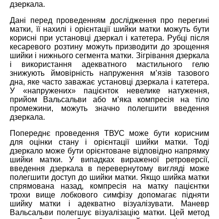
дзеркала.
Дані перед проведенням дослідження про перегині
матки, її нахилі і орієнтації шийки матки можуть бути
корисні при установці дзеркал і катетера. Рубці після
кесаревого розтину можуть призводити до зрощення
шийки і нижнього сегмента матки. Зігрівання дзеркала
і використання адекватного мастильного гелю
знижують ймовірність напруження м’язів тазового
дна, яке часто заважає установці дзеркала і катетера.
У «напружених» пацієнток невелике натуження,
прийом Вальсальви або м’яка компресія на тіло
промежини, можуть значно полегшити введення
дзеркала.
Попереднє проведення ТВУС може бути корисним
для оцінки стану і орієнтації шийки матки. Тоді
дзеркало може бути орієнтоване відповідно напрямку
шийки матки. У випадках вираженої ретроверсії,
введення дзеркала в перевернутому вигляді може
полегшити доступ до шийки матки. Якщо шийка матки
спрямована назад, компресія на матку пацієнтки
трохи вище лобкового симфізу допомагає підняти
шийку матки і адекватно візуалізувати. Маневр
Вальсальви полегшує візуалізацію матки. Цей метод