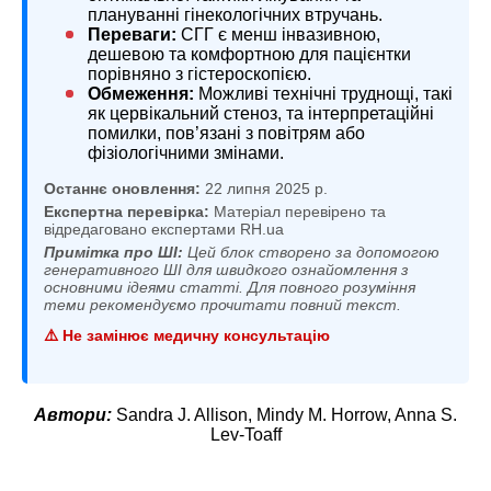
плануванні гінекологічних втручань.
Переваги:
СГГ є менш інвазивною,
дешевою та комфортною для пацієнтки
порівняно з гістероскопією.
Обмеження:
Можливі технічні труднощі, такі
як цервікальний стеноз, та інтерпретаційні
помилки, пов’язані з повітрям або
фізіологічними змінами.
Останнє оновлення:
22 липня 2025 р.
Експертна перевірка:
Матеріал перевірено та
відредаговано експертами RH.ua
Примітка про ШІ:
Цей блок створено за допомогою
генеративного ШІ для швидкого ознайомлення з
основними ідеями статті. Для повного розуміння
теми рекомендуємо прочитати повний текст.
⚠️ Не замінює медичну консультацію
Автори:
Sandra J. Allison, Mindy M. Horrow, Anna S.
Lev-Toaff