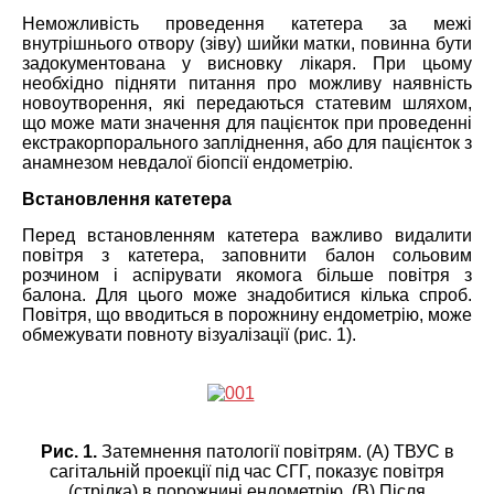
Неможливість проведення катетера за межі
внутрішнього отвору (зіву) шийки матки, повинна бути
задокументована у висновку лікаря. При цьому
необхідно підняти питання про можливу наявність
новоутворення, які передаються статевим шляхом,
що може мати значення для пацієнток при проведенні
екстракорпорального запліднення, або для пацієнток з
анамнезом невдалої біопсії ендометрію.
Встановлення катетера
Перед встановленням катетера важливо видалити
повітря з катетера, заповнити балон сольовим
розчином і аспірувати якомога більше повітря з
балона. Для цього може знадобитися кілька спроб.
Повітря, що вводиться в порожнину ендометрію, може
обмежувати повноту візуалізації (рис. 1).
Рис. 1.
Затемнення патології повітрям. (A) ТВУС в
сагітальній проекції під час СГГ, показує повітря
(стрілка) в порожнині ендометрію. (B) Після