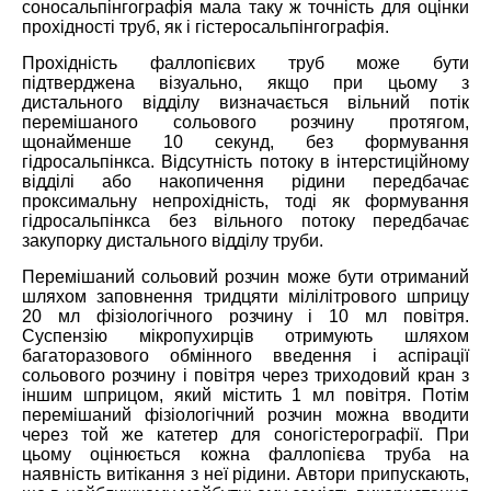
соносальпінгографія мала таку ж точність для оцінки
прохідності труб, як і гістеросальпінгографія.
Прохідність фаллопієвих труб може бути
підтверджена візуально, якщо при цьому з
дистального відділу визначається вільний потік
перемішаного сольового розчину протягом,
щонайменше 10 секунд, без формування
гідросальпінкса. Відсутність потоку в інтерстиційному
відділі або накопичення рідини передбачає
проксимальну непрохідність, тоді як формування
гідросальпінкса без вільного потоку передбачає
закупорку дистального відділу труби.
Перемішаний сольовий розчин може бути отриманий
шляхом заповнення тридцяти мілілітрового шприцу
20 мл фізіологічного розчину і 10 мл повітря.
Суспензію мікропухирців отримують шляхом
багаторазового обмінного введення і аспірації
сольового розчину і повітря через триходовий кран з
іншим шприцом, який містить 1 мл повітря. Потім
перемішаний фізіологічний розчин можна вводити
через той же катетер для соногістерографії. При
цьому оцінюється кожна фаллопієва труба на
наявність витікання з неї рідини. Автори припускають,