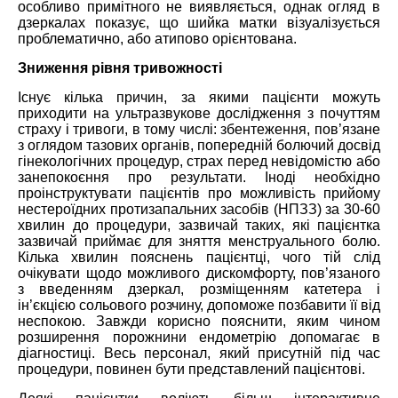
особливо примітного не виявляється, однак огляд в
дзеркалах показує, що шийка матки візуалізується
проблематично, або атипово орієнтована.
Зниження рівня тривожності
Існує кілька причин, за якими пацієнти можуть
приходити на ультразвукове дослідження з почуттям
страху і тривоги, в тому числі: збентеження, пов’язане
з оглядом тазових органів, попередній болючий досвід
гінекологічних процедур, страх перед невідомістю або
занепокоєння про результати. Іноді необхідно
проінструктувати пацієнтів про можливість прийому
нестероїдних протизапальних засобів (НПЗЗ) за 30-60
хвилин до процедури, зазвичай таких, які пацієнтка
зазвичай приймає для зняття менструального болю.
Кілька хвилин пояснень пацієнтці, чого тій слід
очікувати щодо можливого дискомфорту, пов’язаного
з введенням дзеркал, розміщенням катетера і
ін’єкцією сольового розчину, допоможе позбавити її від
неспокою. Завжди корисно пояснити, яким чином
розширення порожнини ендометрію допомагає в
діагностиці. Весь персонал, який присутній під час
процедури, повинен бути представлений пацієнтові.