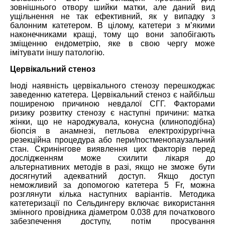
зовнішнього отвору шийки матки, але даний вид
ущільнення не так ефективний, як у випадку з
балонним катетером. В цілому, катетери з м’якими
наконечниками кращі, тому що вони запобігають
зміщенню ендометрію, яке в свою чергу може
імітувати іншу патологію.
Цервікальний стеноз
Іноді наявність цервікального стенозу перешкоджає
заведенню катетера. Цервікальний стеноз є найбільш
поширеною причиною невдалої СГГ. Факторами
ризику розвитку стенозу є наступні причини: матка
жінки, що не народжувала, конусна (клиноподібна)
біопсія в анамнезі, петльова електрохірургічна
резекційна процедура або пери/постменопаузальний
стан. Скринінгове виявлення цих факторів перед
дослідженням може схилити лікаря до
альтернативних методів в разі, якщо не зможе бути
досягнутий адекватний доступ. Якщо доступ
неможливий за допомогою катетера 5 Fr, можна
розглянути кілька наступних варіантів. Методика
катетеризації по Сельдингеру включає використання
змінного провідника діаметром 0.038 для початкового
забезпечення доступу, потім просування