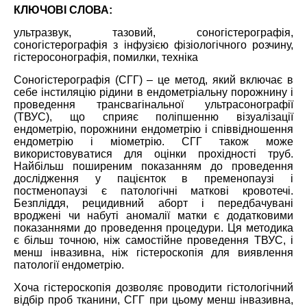
КЛЮЧОВІ СЛОВА:
ультразвук, тазовий, соногістерографія,
соногістерографія з інфузією фізіологічного розчину,
гістеросонографія, помилки, техніка
Соногістерографія (СГГ) – це метод, який включає в
себе інстиляцію рідини в ендометріальну порожнину і
проведення трансвагінальної ультрасонографії
(ТВУС), що сприяє поліпшенню візуалізації
ендометрію, порожнини ендометрію і співвідношення
ендометрію і міометрію. СГГ також може
використовуватися для оцінки прохідності труб.
Найбільш поширеним показанням до проведення
дослідження у пацієнток в пременопаузі і
постменопаузі є патологічні маткові кровотечі.
Безпліддя, рецидивний аборт і передбачувані
вроджені чи набуті аномалії матки є додатковими
показаннями до проведення процедури. Ця методика
є більш точною, ніж самостійне проведення ТВУС, і
менш інвазивна, ніж гістероскопія для виявлення
патології ендометрію.
Хоча гістероскопія дозволяє проводити гістологічний
відбір проб тканини, СГГ при цьому менш інвазивна,