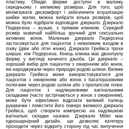
пластику. Обидві форми доступні в малому,
середньому і великому розмірах. Для того, щоб
мінімізувати дискомфорт і забезпечити візуалізацію
шийки матки, можна вибрати кілька розмірів, щоб
можна було підібрати відповідне дзеркало. Дзеркало
Педерсена – вузьке, з прямим клинком. Середній
розмір зазвичай найбільш зручний для сексуально
активних жінок. Маленьке дзеркало Педерсена
застосовується для пацієнток з невеликим входом в
піхву (діви або літні жінки). Дзеркало Грейвса трохи
ширше, ніж Педерсена. Кінець клинка має двоопуклу
форму у вигляді качиного дзьоба. Це дзеркало –
хороший вибір для пацієнток з ожирінням або жінок,
які народжували через природні родові шляхи. Велике
дзеркало Грейвса може використовуватися для
пацієнток з ожирінням або жінок з багаторазовими
пологами через родові шляхи або з пролапсом піхви.
Для пацієнток з надлишковими вагінальними
складками (часто зустрічаються у жінок з ожирінням),
може бути ефективно відрізати великий палець
рукавички і помістити його поверх великого дзеркала
Грейвса, щоб створити компресію на надлишкові
вагінальні складки назовні. Дзеркало Miller має
одношарнірний дизайн, що дозволяє катетеру
проходити через відкриту сторону під час вилучення