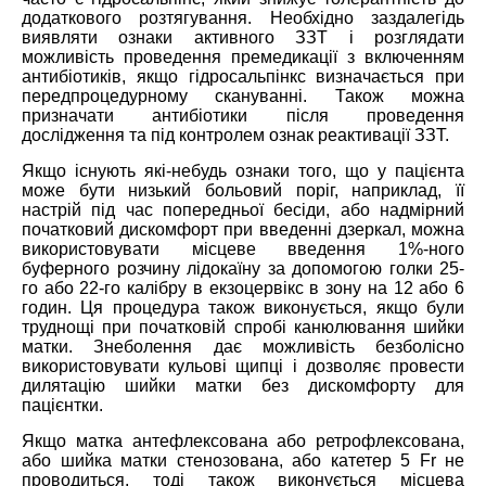
додаткового розтягування. Необхідно заздалегідь
виявляти ознаки активного ЗЗТ і розглядати
можливість проведення премедикації з включенням
антибіотиків, якщо гідросальпінкс визначається при
передпроцедурному скануванні. Також можна
призначати антибіотики після проведення
дослідження та під контролем ознак реактивації ЗЗТ.
Якщо існують які-небудь ознаки того, що у пацієнта
може бути низький больовий поріг, наприклад, її
настрій під час попередньої бесіди, або надмірний
початковий дискомфорт при введенні дзеркал, можна
використовувати місцеве введення 1%-ного
буферного розчину лідокаїну за допомогою голки 25-
го або 22-го калібру в екзоцервікс в зону на 12 або 6
годин. Ця процедура також виконується, якщо були
труднощі при початковій спробі канюлювання шийки
матки. Знеболення дає можливість безболісно
використовувати кульові щипці і дозволяє провести
дилятацію шийки матки без дискомфорту для
пацієнтки.
Якщо матка антефлексована або ретрофлексована,
або шийка матки стенозована, або катетер 5 Fr не
проводиться, тоді також виконується місцева