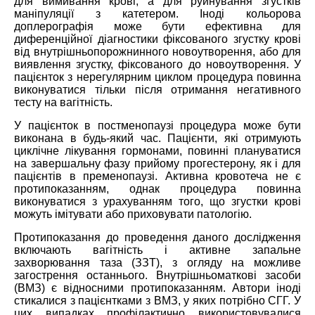
для вимивання крові, а для руйнування згустків
маніпуляції з катетером. Іноді кольорова
доплерографія може бути ефективна для
диференційної діагностики фіксованого згустку крові
від внутрішньопорожнинного новоутворення, або для
виявлення згустку, фіксованого до новоутворення. У
пацієнток з нерегулярним циклом процедура повинна
виконуватися тільки після отримання негативного
тесту на вагітність.
У пацієнток в постменопаузі процедура може бути
виконана в будь-який час. Пацієнти, які отримують
циклічне лікування гормонами, повинні плануватися
на завершальну фазу прийому прогестерону, як і для
пацієнтів в пременопаузі. Активна кровотеча не є
протипоказанням, однак процедура повинна
виконуватися з урахуванням того, що згустки крові
можуть імітувати або приховувати патологію.
Протипоказання до проведення даного дослідження
включають вагітність і активне запальне
захворювання таза (ЗЗТ), з огляду на можливе
загострення останнього. Внутрішньоматкові засоби
(ВМЗ) є відносними протипоказанням. Автори іноді
стикалися з пацієнтками з ВМЗ, у яких потрібно СГГ. У
цих випадках профілактично використовувалися