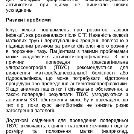
антибіотики, при цьому не виникало ніяких
ускладнень.
Ризики і проблеми
Існує кілька повідомлень про розвиток тазової
інфекції, яка розвивалася після СГГ. Наявність оклюзії
маткових труб і перитубальних зрощень пов’язано з
підвищеним ризиком затримки фізіологічного розчину
в порожнині тазу. Пацієнткам з такими проблемами
може знадобитися антибіотикопрофілактика. З цієї
причини попередня трансвагінальна
ультрасонографія (ТВУС) рекомендується для
виявлення маткової/аднексіальної болісності або
гідросальпінкса, що може потребувати відстрочки
процедури або проведення антибіотикопрофілактики.
Якщо анамнез пацієнтки і фізикальне обстеження, а
також попередні результати ТВУС узгоджуються з
активним ЗЗТ, обстеження може бути відкладено до
тих пір, поки курс антибіотиків не знизить ризик
загострення патології.
Додаткові свідчення для проведення попередньої
ТВУС включають: скринінг патології яєчників і оцінку
розміру та положення матки (наприклад,