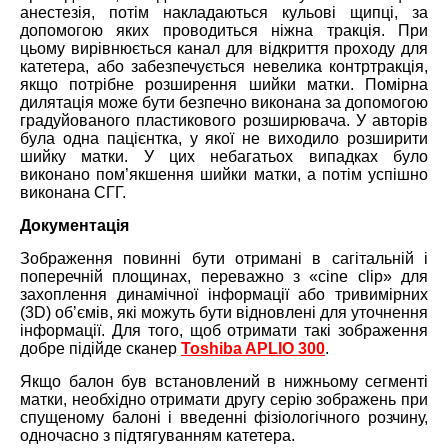
анестезія, потім накладаються кульові щипці, за
допомогою яких проводиться ніжна тракція. При
цьому вирівнюється канал для відкриття проходу для
катетера, або забезпечується невелика контртракція,
якщо потрібне розширення шийки матки. Помірна
дилятація може бути безпечно виконана за допомогою
градуйованого пластикового розширювача. У авторів
була одна пацієнтка, у якої не виходило розширити
шийку матки. У цих небагатьох випадках було
виконано пом’якшення шийки матки, а потім успішно
виконана СГГ.
Документація
Зображення повинні бути отримані в сагітальній і
поперечній площинах, переважно з «cine clip» для
захоплення динамічної інформації або тривимірних
(3D) об’ємів, які можуть бути відновлені для уточнення
інформації. Для того, щоб отримати такі зображення
добре підійде сканер
Toshiba APLIO 300
.
Якщо балон був встановлений в нижньому сегменті
матки, необхідно отримати другу серію зображень при
спущеному балоні і введенні фізіологічного розчину,
одночасно з підтягуванням катетера.