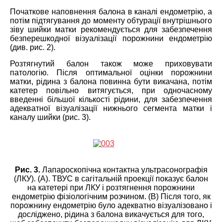
Початкове наповнення балона в каналі ендометрію, а
потім підтягування до моменту обтурації внутрішнього
зіву шийки матки рекомендується для забезпечення
безперешкодної візуалізації порожнини ендометрію
(див. рис. 2).
Розтягнутий балон також може приховувати
патологію. Після оптимальної оцінки порожнини
матки, рідина з балона повинна бути викачана, потім
катетер повільно витягується, при одночасному
введенні більшої кількості рідини, для забезпечення
адекватної візуалізації нижнього сегмента матки і
каналу шийки (рис. 3).
Рис. 3.
Лапароскопічна контактна ультрасонографія
(ЛКУ). (А). ТВУС в сагітальній проекції показує балон
на катетері при ЛКУ і розтягнення порожнини
ендометрію фізіологічним розчином. (B) Після того, як
порожнину ендометрію було адекватно візуалізовано і
досліджено, рідина з балона викачується для того,