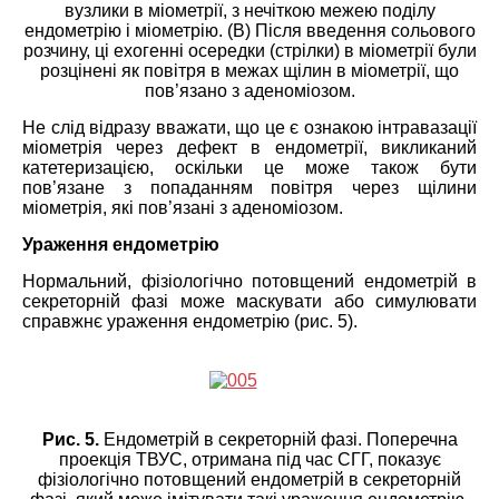
вузлики в міометрії, з нечіткою межею поділу
ендометрію і міометрію. (B) Після введення сольового
розчину, ці ехогенні осередки (стрілки) в міометрії були
розцінені як повітря в межах щілин в міометрії, що
пов’язано з аденоміозом.
Не слід відразу вважати, що це є ознакою інтравазації
міометрія через дефект в ендометрії, викликаний
катетеризацією, оскільки це може також бути
пов’язане з попаданням повітря через щілини
міометрія, які пов’язані з аденоміозом.
Ураження ендометрію
Нормальний, фізіологічно потовщений ендометрій в
секреторній фазі може маскувати або симулювати
справжнє ураження ендометрію (рис. 5).
Рис. 5.
Ендометрій в секреторній фазі. Поперечна
проекція ТВУС, отримана під час СГГ, показує
фізіологічно потовщений ендометрій в секреторній