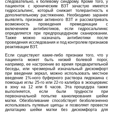
следовательно, к болевому синдрому. Кроме того, у
пациенток с хроническим ВЗТ зачастую имеется
гидросальпинс, который снижает толерантность к
дополнительному растяжению. Необходимо заранее
выявлять признаки активного ВЗТ и рассматривать
возможность проведения премедикации с
включением антибиотиков, если гидросальпинкс
определяется при предпроцедурном сканировании.
Также можно назначать антибиотики после
проведения исследования и под контролем признаков
реактивации ВЗТ.
Если существуют какие-либо признаки того, что у
пациента может быть низкий болевой порог,
например, ее настроение во время предварительной
беседы, или чрезмерный изначальный дискомфорт
при введении зеркал, можно использовать местное
введение 1%-ного буферного раствора лидокаина с
помощью иглы 25-го или 22-го калибра в экзоцервикс
в зону на 12 или 6 часов. Эта процедура также
выполняется, если были трудности при
первоначальной попытке канюлирования шейки
матки. Обезболивание способствует безболезненно
использовать пулевые щипцы и позволяет провести
дилатацию шейки матки без дискомфорта для