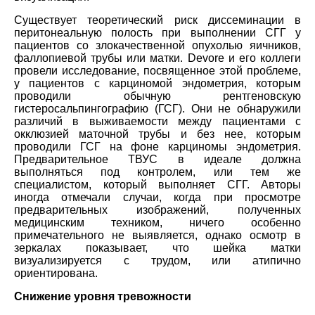
Существует теоретический риск диссеминации в
перитонеальную полость при выполнении СГГ у
пациентов со злокачественной опухолью яичников,
фаллопиевой трубы или матки. Devore и его коллеги
провели исследование, посвященное этой проблеме,
у пациентов с карциномой эндометрия, которым
проводили обычную рентгеновскую
гистеросальпингографию (ГСГ). Они не обнаружили
различий в выживаемости между пациентами с
окклюзией маточной трубы и без нее, которым
проводили ГСГ на фоне карциномы эндометрия.
Предварительное ТВУС в идеале должна
выполняться под контролем, или тем же
специалистом, который выполняет СГГ. Авторы
иногда отмечали случаи, когда при просмотре
предварительных изображений, полученных
медицинским техником, ничего особенно
примечательного не выявляется, однако осмотр в
зеркалах показывает, что шейка матки
визуализируется с трудом, или атипично
ориентирована.
Снижение уровня тревожности