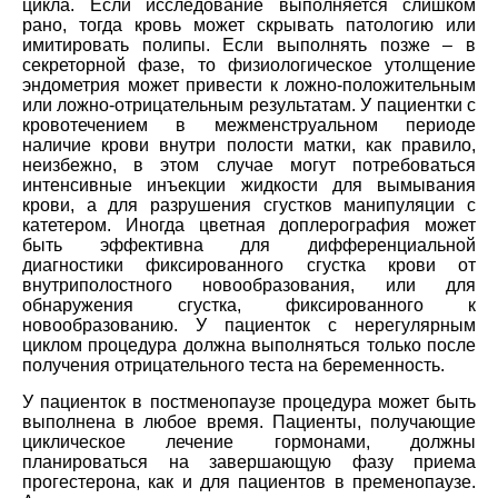
цикла. Если исследование выполняется слишком
рано, тогда кровь может скрывать патологию или
имитировать полипы. Если выполнять позже – в
секреторной фазе, то физиологическое утолщение
эндометрия может привести к ложно-положительным
или ложно-отрицательным результатам. У пациентки с
кровотечением в межменструальном периоде
наличие крови внутри полости матки, как правило,
неизбежно, в этом случае могут потребоваться
интенсивные инъекции жидкости для вымывания
крови, а для разрушения сгустков манипуляции с
катетером. Иногда цветная доплерография может
быть эффективна для дифференциальной
диагностики фиксированного сгустка крови от
внутриполостного новообразования, или для
обнаружения сгустка, фиксированного к
новообразованию. У пациенток с нерегулярным
циклом процедура должна выполняться только после
получения отрицательного теста на беременность.
У пациенток в постменопаузе процедура может быть
выполнена в любое время. Пациенты, получающие
циклическое лечение гормонами, должны
планироваться на завершающую фазу приема
прогестерона, как и для пациентов в пременопаузе.