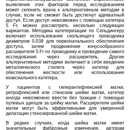
выявление этих факторов перед исследованием
может склонить врача к альтернативным методам в
случае, если не сможет быть достигнут адекватный
доступ. Если доступ невозможен с помощью катетера
5 Fr, можно рассмотреть несколько следующих
вариантов. Методика катетеризации по Сельдингеру
включает использование скользящего проводника
диаметром 0.038 для первоначального обеспечения
доступа, затем продвижение конусообразного
расширителя 5 Fr по проводнику и проведение самого
исследования через расширитель. Другие
альтернативные методики включают в себя введение
металлического стилета через катетер для
обеспечения жесткости или использование
коаксиального катетера.
У пациентов с гиперантефлексией матки,
ретрофлексией или стенозом шейки матки, катетер
иногда невозможно ввести без тракции с помощью
пулевых щипцов за шейку матки. Расширители шейки
матки могут быть эффективными для умеренной
дилатации стенозированной шейки матки.
В редких случаях, когда шейка матки имеет
значительные фиброзные изменения, авторам