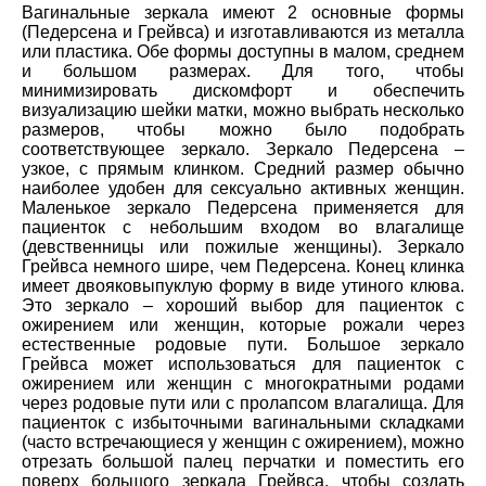
Вагинальные зеркала имеют 2 основные формы
(Педерсена и Грейвса) и изготавливаются из металла
или пластика. Обе формы доступны в малом, среднем
и большом размерах. Для того, чтобы
минимизировать дискомфорт и обеспечить
визуализацию шейки матки, можно выбрать несколько
размеров, чтобы можно было подобрать
соответствующее зеркало. Зеркало Педерсена –
узкое, с прямым клинком. Средний размер обычно
наиболее удобен для сексуально активных женщин.
Маленькое зеркало Педерсена применяется для
пациенток с небольшим входом во влагалище
(девственницы или пожилые женщины). Зеркало
Грейвса немного шире, чем Педерсена. Конец клинка
имеет двояковыпуклую форму в виде утиного клюва.
Это зеркало – хороший выбор для пациенток с
ожирением или женщин, которые рожали через
естественные родовые пути. Большое зеркало
Грейвса может использоваться для пациенток с
ожирением или женщин с многократными родами
через родовые пути или с пролапсом влагалища. Для
пациенток с избыточными вагинальными складками
(часто встречающиеся у женщин с ожирением), можно
отрезать большой палец перчатки и поместить его
поверх большого зеркала Грейвса, чтобы создать