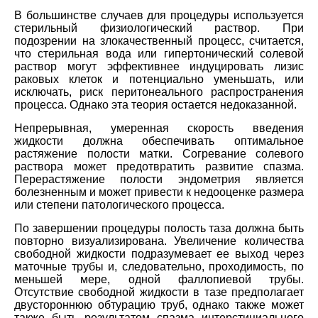
В большинстве случаев для процедуры используется
стерильный физиологический раствор. При
подозрении на злокачественный процесс, считается,
что стерильная вода или гипертонический солевой
раствор могут эффективнее индуцировать лизис
раковых клеток и потенциально уменьшать, или
исключать, риск перитонеального распространения
процесса. Однако эта теория остается недоказанной.
Непрерывная, умеренная скорость введения
жидкости должна обеспечивать оптимальное
растяжение полости матки. Согревание солевого
раствора может предотвратить развитие спазма.
Перерастяжение полости эндометрия является
болезненным и может привести к недооценке размера
или степени патологического процесса.
По завершении процедуры полость таза должна быть
повторно визуализирована. Увеличение количества
свободной жидкости подразумевает ее выход через
маточные трубы и, следовательно, проходимость, по
меньшей мере, одной фаллопиевой трубы.
Отсутствие свободной жидкости в тазе предполагает
двустороннюю обтурацию труб, однако также может
также быть результатом спазма интерстициального