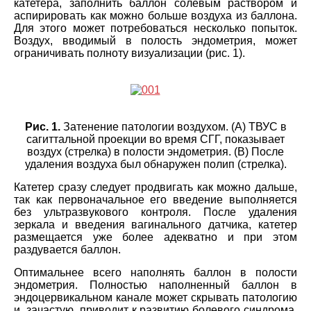
катетера, заполнить баллон солевым раствором и
аспирировать как можно больше воздуха из баллона.
Для этого может потребоваться несколько попыток.
Воздух, вводимый в полость эндометрия, может
ограничивать полноту визуализации (рис. 1).
Рис. 1.
Затенение патологии воздухом. (A) ТВУС в
сагиттальной проекции во время СГГ, показывает
воздух (стрелка) в полости эндометрия. (B) После
удаления воздуха был обнаружен полип (стрелка).
Катетер сразу следует продвигать как можно дальше,
так как первоначальное его введение выполняется
без ультразвукового контроля. После удаления
зеркала и введения вагинального датчика, катетер
размещается уже более адекватно и при этом
раздувается баллон.
Оптимальнее всего наполнять баллон в полости
эндометрия. Полностью наполненный баллон в
эндоцервикальном канале может скрывать патологию
и, зачастую, приводит к развитию болевого синдрома.