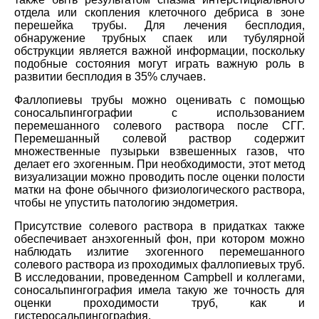
отдела или скопления клеточного дебриса в зоне
перешейка трубы. Для лечения бесплодия,
обнаружение трубных спаек или тубулярной
обструкции является важной информации, поскольку
подобные состояния могут играть важную роль в
развитии бесплодия в 35% случаев.
Фаллопиевы трубы можно оценивать с помощью
соносальпингографии с использованием
перемешанного солевого раствора после СГГ.
Перемешанный солевой раствор содержит
множественные пузырьки взвешенных газов, что
делает его эхогенным. При необходимости, этот метод
визуализации можно проводить после оценки полости
матки на фоне обычного физиологического раствора,
чтобы не упустить патологию эндометрия.
Присутствие солевого раствора в придатках также
обеспечивает анэхогенный фон, при котором можно
наблюдать излитие эхогенного перемешанного
солевого раствора из проходимых фаллопиевых труб.
В исследовании, проведенном Campbell и коллегами,
соносальпингография имела такую же точность для
оценки проходимости труб, как и
гистеросальпингография.