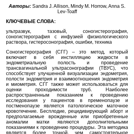
Авторы:
Sandra J. Allison, Mindy M. Horrow, Anna S.
Lev-Toaff
КЛЮЧЕВЫЕ СЛОВА:
ультразвук, тазовый, соногистерография,
соногистерография с инфузией физиологического
раствора, гистеросонография, ошибки, техника
Соногистерография (СГГ) – это метод, который
включает в себя инстилляцию жидкости в
эндометриальную полость и проведение
трансвагинальной ультрасонографии (ТВУС), что
способствует улучшенной визуализации эндометрия,
полости эндометрия и взаимоотношения эндометрия
и миометрия. СГГ также может использоваться для
оценки проходимости труб. Наиболее
распространенным показанием к проведению
исследования у пациентов в пременопаузе и
постменопаузе является патологическое маточное
кровотечение. Бесплодие, рецидивирующий аборт и
предполагаемые врожденные или приобретенные
аномалии матки являются дополнительными
показаниями к проведению процедуры. Эта методика
является более точной, чем самостоятельное