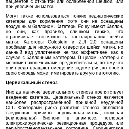
пациентов с открытой или ослабленной шейкой, или
при увеличении матки.
Могут также использоваться тонкие педиатрические
катетеры для кормления, хотя они не оснащены
воздушным баллоном. Катетеры Foley имеют баллон,
но они, как правило, слишком гибкие, что
ограничивает возможность канюлирования шейки
матки. Катетеры Goldstein и ZUI 2.0 оснащены
пробками для наружного отверстия шейки матки, но
данный вид уплотнения не так эффективен, как в
случае с баллонным катетером. В целом, катетеры с
мягкими наконечниками предпочтительны, потому что
они предотвращают смещение эндометрия, которое в
свою очередь может имитировать другую патологию.
Цервикальный стеноз
Иногда наличие цервикального стеноза препятствует
введению катетера. Цервикальный стеноз является
наиболее распространённой причиной неудачной
СГГ. Факторами риска развития стеноза являются
следующие причины: нерожавшая матка, конусная
(клиновидная) биопсия в анамнезе, петлевая
электрохирургическая резекционная процедура или
пери/постменопаузальное состояние. Скрининговое