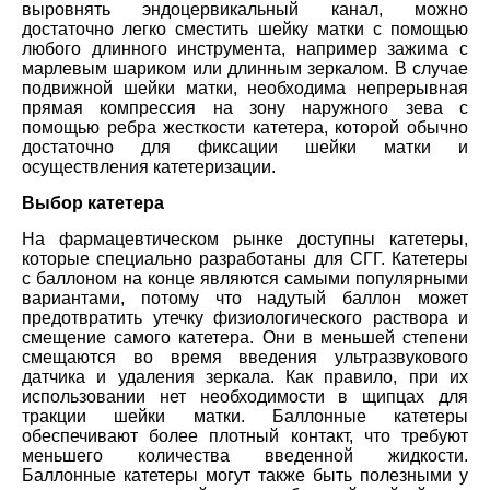
выровнять эндоцервикальный канал, можно
достаточно легко сместить шейку матки с помощью
любого длинного инструмента, например зажима с
марлевым шариком или длинным зеркалом. В случае
подвижной шейки матки, необходима непрерывная
прямая компрессия на зону наружного зева с
помощью ребра жесткости катетера, которой обычно
достаточно для фиксации шейки матки и
осуществления катетеризации.
Выбор катетера
На фармацевтическом рынке доступны катетеры,
которые специально разработаны для СГГ. Катетеры
с баллоном на конце являются самыми популярными
вариантами, потому что надутый баллон может
предотвратить утечку физиологического раствора и
смещение самого катетера. Они в меньшей степени
смещаются во время введения ультразвукового
датчика и удаления зеркала. Как правило, при их
использовании нет необходимости в щипцах для
тракции шейки матки. Баллонные катетеры
обеспечивают более плотный контакт, что требуют
меньшего количества введенной жидкости.
Баллонные катетеры могут также быть полезными у