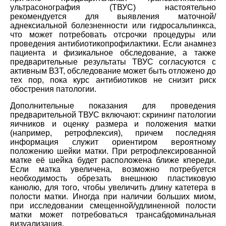
ультрасонография (ТВУС) настоятельно
рекомендуется для выявления маточной/
аднексиальной болезненности или гидросальпинкса,
что может потребовать отсрочки процедуры или
проведения антибиотикопрофилактики. Если анамнез
пациента и физикальное обследование, а также
предварительные результаты ТВУС согласуются с
активным ВЗТ, обследование может быть отложено до
тех пор, пока курс антибиотиков не снизит риск
обострения патологии.
Дополнительные показания для проведения
предварительной ТВУС включают: скрининг патологии
яичников и оценку размера и положения матки
(например, ретрофлексия), причем последняя
информация служит ориентиром вероятному
положению шейки матки. При ретрофлексированной
матке её шейка будет расположена ближе кпереди.
Если матка увеличена, возможно потребуется
необходимость обрезать внешнюю пластиковую
канюлю, для того, чтобы увеличить длину катетера в
полости матки. Иногда при наличии больших миом,
при исследовании смещенной/удлиненной полости
матки может потребоваться трансабдоминальная
визуализация.