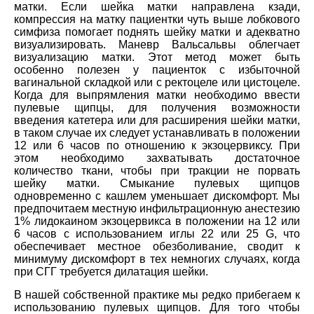
матки. Если шейка матки направлена кзади,
компрессия на матку пациентки чуть выше лобкового
симфиза помогает поднять шейку матки и адекватно
визуализировать. Маневр Вальсальвы облегчает
визуализацию матки. Этот метод может быть
особенно полезен у пациенток с избыточной
вагинальной складкой или с ректоцеле или цистоцеле.
Когда для выпрямления матки необходимо ввести
пулевые щипцы, для получения возможности
введения катетера или для расширения шейки матки,
в таком случае их следует устанавливать в положении
12 или 6 часов по отношению к экзоцервиксу. При
этом необходимо захватывать достаточное
количество ткани, чтобы при тракции не порвать
шейку матки. Смыкание пулевых щипцов
одновременно с кашлем уменьшает дискомфорт. Мы
предпочитаем местную инфильтрационную анестезию
1% лидокаином экзоцервикса в положении на 12 или
6 часов с использованием иглы 22 или 25 G, что
обеспечивает местное обезболивание, сводит к
минимуму дискомфорт в тех немногих случаях, когда
при СГГ требуется дилатация шейки.
В нашей собственной практике мы редко прибегаем к
использованию пулевых щипцов. Для того чтобы