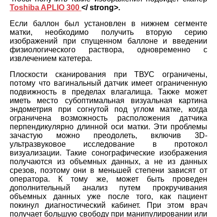
Toshiba APLIO 300
</ strong>.
Если баллон был установлен в нижнем сегменте
матки, необходимо получить вторую серию
изображений при спущенном баллоне и введении
физиологического раствора, одновременно с
извлечением катетера.
Плоскости сканирования при ТВУС ограничены,
потому что вагинальный датчик имеет ограниченную
подвижность в пределах влагалища. Также может
иметь место субоптимальная визуальная картина
эндометрия при согнутой под углом матке, когда
ограничена возможность расположения датчика
перпендикулярно длинной оси матки. Эти проблемы
зачастую можно преодолеть, включив 3D-
ультразвуковое исследование в протокол
визуализации. Такие сонографические изображения
получаются из объемных данных, а не из данных
срезов, поэтому они в меньшей степени зависят от
оператора. К тому же, может быть проведен
дополнительный анализ путем прокручивания
объемных данных уже после того, как пациент
покинул диагностический кабинет. При этом врач
получает большую свободу при манипулировании или