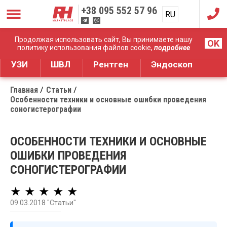
+38
095 552 57 96
RU
UA
Дистрибуция медицинского оборудования
Продолжая использовать сайт, Вы принимаете нашу
OK
политику использования файлов cookie,
подробнее
УЗИ
ШВЛ
Рентген
Эндоскоп
Главная
Статьи
Особенности техники и основные ошибки проведения
соногистерографии
ОСОБЕННОСТИ ТЕХНИКИ И ОСНОВНЫЕ
ОШИБКИ ПРОВЕДЕНИЯ
СОНОГИСТЕРОГРАФИИ
★ ★ ★ ★ ★
09.03.2018 "Статьи"