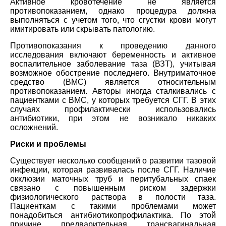
Активное кровотечение не является
противопоказанием, однако процедура должна
выполняться с учетом того, что сгустки крови могут
имитировать или скрывать патологию.
Противопоказания к проведению данного
исследования включают беременность и активное
воспалительное заболевание таза (ВЗТ), учитывая
возможное обострение последнего. Внутриматочное
средство (ВМС) является относительным
противопоказанием. Авторы иногда сталкивались с
пациентками с ВМС, у которых требуется СГГ. В этих
случаях профилактически использовались
антибиотики, при этом не возникало никаких
осложнений.
Риски и проблемы
Существует несколько сообщений о развитии тазовой
инфекции, которая развивалась после СГГ. Наличие
окклюзии маточных труб и перитубальных спаек
связано с повышенным риском задержки
физиологического раствора в полости таза.
Пациенткам с такими проблемами может
понадобиться антибиотикопрофилактика. По этой
причине предварительная трансвагинальная