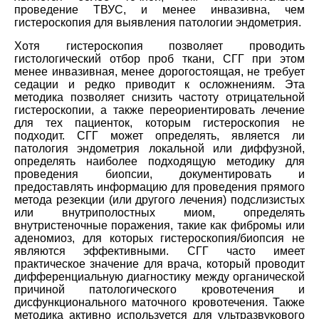
проведение ТВУС, и менее инвазивна, чем
гистероскопия для выявления патологии эндометрия.
Хотя гистероскопия позволяет проводить
гистологический отбор проб ткани, СГГ при этом
менее инвазивная, менее дорогостоящая, не требует
седации и редко приводит к осложнениям. Эта
методика позволяет снизить частоту отрицательной
гистероскопии, а также переориентировать лечение
для тех пациенток, которым гистероскопия не
подходит. СГГ может определять, является ли
патология эндометрия локальной или диффузной,
определять наиболее подходящую методику для
проведения биопсии, документировать и
предоставлять информацию для проведения прямого
метода резекции (или другого лечения) подслизистых
или внутриполостных миом, определять
внутристеночные поражения, такие как фибромы или
аденомиоз, для которых гистероскопия/биопсия не
являются эффективными. СГГ часто имеет
практическое значение для врача, который проводит
дифференциальную диагностику между органической
причиной патологического кровотечения и
дисфункционального маточного кровотечения. Также
методика активно используется для ультразвукового