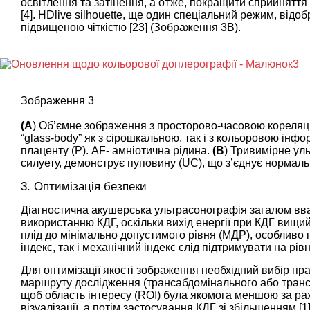
освітлення та затінення, а отже, покращити сприйняття
[
4
]. HDlive silhouette, ще один спеціальний режим, відоб
підвищеною чіткістю [
23
] (
Зображення 3В
).
Зображення 3
(А
) Об’ємне зображення з просторово-часовою кореляц
“glass-body” як з сірошкальною, так і з кольоровою ін
плаценту (P). AF- амніотична рідина.
(B
) Тривимірне ул
силуету, демонструє пуповину (UC), що з’єднує нормальни
3. Оптимізація безпеки
Діагностична акушерська ультрасонографія загалом вв
використанню КДГ, оскільки вихід енергії при КДГ вищ
плід до мінімально допустимого рівня (МДР), особливо п
індекс, так і механічний індекс слід підтримувати на рівні
Для оптимізації якості зображення необхідний вибір пр
маршруту дослідження (трансабдомінального або трансв
щоб область інтересу (ROI) була якомога меншою за ра
візуалізації, а потім застосування КДГ зі збільшенням [
1