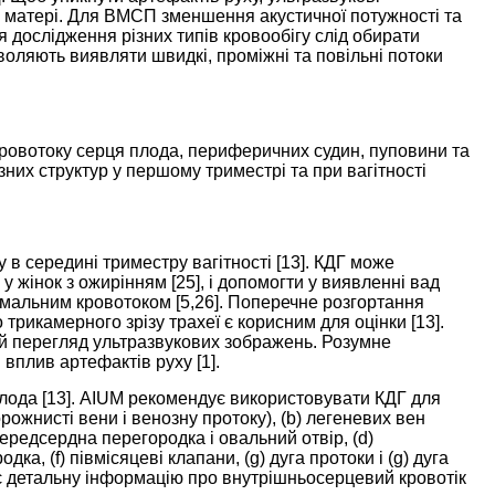
в матері. Для ВМСП зменшення акустичної потужності та
ля дослідження різних типів кровообігу слід обирати
ляють виявляти швидкі, проміжні та повільні потоки
кровотоку серця плода, периферичних судин, пуповини та
ізних структур у першому триместрі та при вагітності
в середині триместру вагітності [
13
]. КДГ може
у жінок з ожирінням [
25
], і допомогти у виявленні вад
номальним кровотоком [
5
,
26
]. Поперечне розгортання
 трикамерного зрізу трахеї є корисним для оцінки [
13
].
 перегляд ультразвукових зображень. Розумне
 вплив артефактів руху [
1
].
лода [
13
]. AIUM рекомендує використовувати КДГ для
ожнисті вени і венозну протоку), (b) легеневих вен
передсердна перегородка і овальний отвір, (d)
а, (f) півмісяцеві клапани, (g) дуга протоки і (g) дуга
ує детальну інформацію про внутрішньосерцевий кровотік