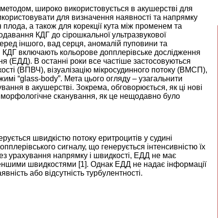
 методом, широко використовується в акушерстві для
користовувати для визначення наявності та напрямку
 плода, а також для корекції кута між променем та
Додавання КДГ до сірошкальної ультразвукової
еред іншого, вад серця, аномалій пуповини та
ми КДГ включають кольорове допплерівське дослідження
я (ЕДД). В останні роки все частіше застосовуються
кості (ВПВЧ), візуалізацію мікросудинного потоку (ВМСП),
имі “glass-body”. Мета цього огляду – узагальнити
ування в акушерстві. Зокрема, обговорюється, як ці нові
нє морфологічне сканування, як це нещодавно було
ерується швидкістю потоку еритроцитів у судині
допплерівського сигналу, що генерується інтенсивністю їх
без урахування напрямку і швидкості, ЕДД не має
меншими швидкостями [
1
]. Однак ЕДД не надає інформації
вність або відсутність турбулентності.