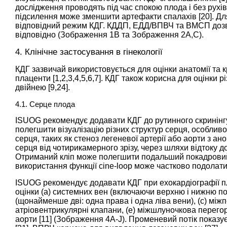
дослідження проводять під час спокою плода і без рухі
підсилення може зменшити артефакти спалахів [
20
]. Д
відповідний режим КДГ. КДДП, ЕДД/ВПВЧ та ВМСП дозво
відповідно (
Зображення 1B
та
Зображення 2A,C
).
4. Клінічне застосування в гінекології
КДГ зазвичай використовується для оцінки анатомії та 
плаценти [
1
,
2
,
3
,
4
,
5
,
6
,
7
]. КДГ також корисна для оцінки р
двійнею [
9
,
24
].
4.1. Серце плода
ISUOG рекомендує додавати КДГ до рутинного скринінгу 
полегшити візуалізацію різних структур серця, особливо 
серця, таких як стеноз легеневої артерії або аорти з а
серця від чотирикамерного зрізу, через шляхи відтоку до
Отриманий кліп може полегшити подальший покадровий
використання функції cine-loop може частково подолати
ISUOG рекомендує додавати КДГ при ехокардіографії п
оцінки (а) системних вен (включаючи верхню і нижню пор
(щонайменше дві: одна права і одна ліва вени), (c) між
атріовентрикулярні клапани, (e) міжшлуночкова перегородк
аорти [
11
] (
Зображення 4A-J
). Променевий потік показ