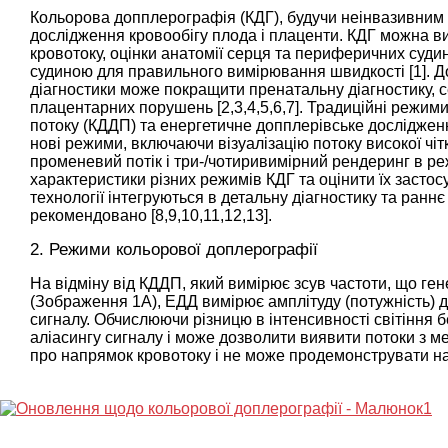
Кольорова допплерографія (КДГ), будучи неінвазивним
дослідження кровообігу плода і плаценти. КД
Г
можна ви
кровотоку, оцінки анатомії серця та периферичних судин
судиною для правильного вимірювання швидкості [
1
]. 
діагностики може покращити пренатальну діагностику, с
плацентарних порушень [
2
,
3
,
4
,
5
,
6
,
7
]. Традиційні режи
потоку (КДДП) та енергетичне допплерівське дослідженн
нові режими, включаючи візуалізацію потоку високої чіт
променевий потік і три-/чотиривимірний рендеринг в реж
характеристики різних режимів КДГ та оцінити їх застос
технології інтегруються в детальну діагностику та ран
рекомендовано [
8
,
9
,
10
,
11
,
12
,
13
].
2. Режими кольорової доплерографії
На відміну від КДДП, який вимірює зсув частоти, що ген
(
Зображення 1A
), ЕДД вимірює амплітуду (потужність) 
сигналу. Обчислюючи різницю в інтенсивності світіння 
аліасингу сигналу і може дозволити виявити потоки з 
про напрямок кровотоку і не може продемонструвати ная