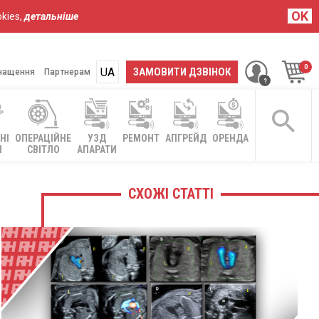
OK
kies,
детальніше
UA
RU
ЗАМОВИТИ ДЗВІНОК
нащення
Партнерам
НІ
ОПЕРАЦІЙНЕ
УЗД
РЕМОНТ
АПГРЕЙД
ОРЕНДА
І
СВІТЛО
АПАРАТИ
СХОЖІ СТАТТІ