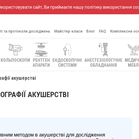
ористовувати сайт, Ви приймаєте нашу політику використання coo
ті та протоколи досліджень
Майстер-класи
Блог
FAQ
Комплексне ос
КОЛЬПОСКОПИ
РЕНТГЕН
ЕНДОСКОПІЧНІ
АНЕСТЕЗІОЛОГІЧНЕ
МЕДИЧ
АПАРАТИ
СИСТЕМИ
ОБЛАДНАННЯ
МЕБЛ
афії акушерстві
ОГРАФІЇ АКУШЕРСТВІ
ивним методом в акушерстві для дослідження