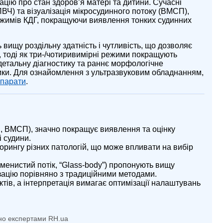
цію про стан здоров’я матері та дитини. Сучасні
(ВПВЧ) та візуалізація мікросудинного потоку (ВМСП),
ежимів КДГ, покращуючи виявлення тонких судинних
вищу роздільну здатність і чутливість, що дозволяє
и, тоді як три-/чотиривимірні режими покращують
 детальну діагностику та раннє морфологічне
тики. Для ознайомлення з ультразвуковим обладнанням,
парати
.
, ВМСП), значно покращує виявлення та оцінку
 судини.
орингу різних патологій, що може впливати на вибір
енистий потік, “Glass-body”) пропонують вищу
лізацію порівняно з традиційними методами.
ів, а інтерпретація вимагає оптимізації налаштувань
но експертами RH.ua