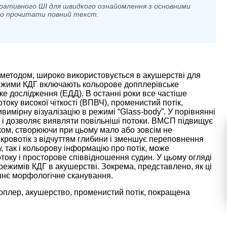
ративного ШІ для швидкого ознайомлення з основними
мо прочитати повний текст.
 методом, широко використовується в акушерстві для
режими КДГ включають кольорове допплерівське
е дослідження (ЕДД). В останні роки все частіше
оку високої чіткості (ВПВЧ), променистий потік,
вимірну візуалізацію в режимі “Glass-body”. У порівнянні
ь і дозволяє виявляти повільніші потоки. ВМСП підвищує
оком, створюючи при цьому мало або зовсім не
кровотік з відчуттям глибини і зменшує переповнення
, так і кольорову інформацію про потік, може
току і просторове співвідношення судин. У цьому огляді
ежимів КДГ в акушерстві. Зокрема, представлено, як ці
раннє морфологічне сканування.
оплер, акушерство, променистий потік, покращена