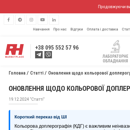
Продовжуючи вик
Навчання
Про нас
Відгуки
Оплата і доставка
Стат
+38
095 552 57 96
ЛАБОРАТОРНЕ
ОБЛАДНАННЯ
Головна
Статті
Оновлення щодо кольорової доплерогр
ОНОВЛЕННЯ ЩОДО КОЛЬОРОВОЇ ДОПЛЕР
19.12.2024 "Статті"
Короткий переказ від ШІ
Кольорова доплерографія (КДГ) є важливим неінваз