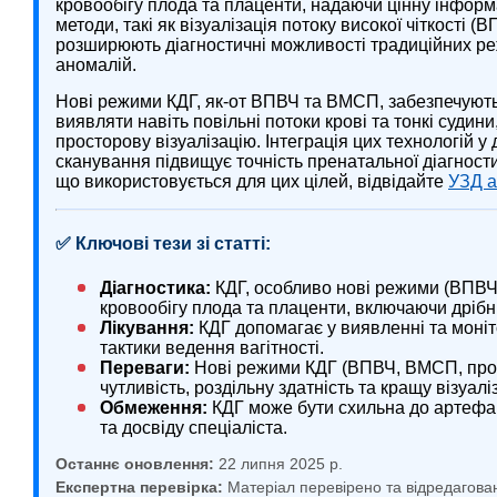
кровообігу плода та плаценти, надаючи цінну інформа
методи, такі як візуалізація потоку високої чіткості 
розширюють діагностичні можливості традиційних р
аномалій.
Нові режими КДГ, як-от ВПВЧ та ВМСП, забезпечують 
виявляти навіть повільні потоки крові та тонкі судин
просторову візуалізацію. Інтеграція цих технологій у
сканування підвищує точність пренатальної діагнос
що використовується для цих цілей, відвідайте
УЗД а
✅ Ключові тези зі статті:
Діагностика:
КДГ, особливо нові режими (ВПВЧ
кровообігу плода та плаценти, включаючи дрібні
Лікування:
КДГ допомагає у виявленні та моніт
тактики ведення вагітності.
Переваги:
Нові режими КДГ (ВПВЧ, ВМСП, пром
чутливість, роздільну здатність та кращу візуа
Обмеження:
КДГ може бути схильна до артефакт
та досвіду спеціаліста.
Останнє оновлення:
22 липня 2025 р.
Експертна перевірка:
Матеріал перевірено та відредагова