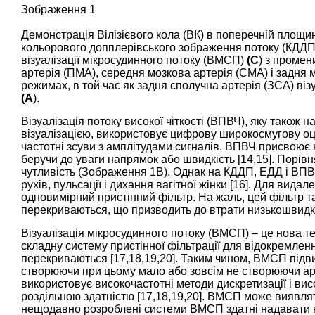
Зображення 1
Демонстрація Вілізієвого кола (ВК) в поперечній площи
кольорового допплерівського зображення потоку (КДДП
візуалізації мікросудинного потоку (ВМСП)
(C
) з промен
артерія (ПМА), середня мозкова артерія (СМА) і задня м
режимах, в той час як задня сполучна артерія (ЗСА) ві
(A
).
Візуалізація потоку високої чіткості (ВПВЧ), яку тако
візуалізацією, використовує цифрову широкосмугову оці
частотні зсуви з амплітудами сигналів. ВПВЧ присвоює 
беручи до уваги напрямок або швидкість [
14
,
15
]. Порів
чутливість (
Зображення 1B
). Однак на КДДП, ЕДД і ВПВ
рухів, пульсації і дихання вагітної жінки [
16
]. Для видал
одновимірний пристінний фільтр. На жаль, цей фільтр т
перекриваються, що призводить до втрати низькошвидкі
Візуалізація мікросудинного потоку (ВМСП) – це нова т
складну систему пристінної фільтрації для відокремлен
перекриваються [
17
,
18
,
19
,
20
]. Таким чином, ВМСП підв
створюючи при цьому мало або зовсім не створюючи арт
використовує високочастотні методи дискретизації і ви
роздільною здатністю [
17
,
18
,
19
,
20
]. ВМСП може виявляти
нещодавно розроблені системи ВМСП здатні надавати 