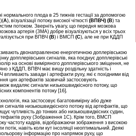
ні нормального плода в 25 тижнів гестації за допомогою
)(
A
), візуалізації потоку високої чіткості
(ВПВЧ) (B
) та
истим потоком. Зверніть увагу, що передня мозкова
озкова артерія (ЗМА) добре візуалізуються у всіх трьох
зуалізується при ВПВЧ
(B
) і ВМСП
(C
), але не при КДДП
ж називають двонаправленою енергетичною доплерівською
нку допплерівських сигналів, яка поєднує допплерівські
колір на основі виміряного допплерівського зміщення, не
няно з КДДП, ВПВЧ має вищу роздільну здатність і
Ч впливають завади і артефакти руху, які є похідними від
ення цих артефактів зазвичай застосовують
акож видаляє сигнали низькошвидкісного потоку, що
сних компонентів потоку [
16
].
ехнологія, яка застосовує багатовимірну або дуже
ня сигналів низькошвидкісного потоку від артефактів, що
ищує чутливість до тонких або низькошвидкісних судин,
ефактів руху (
Зображення 1C
). Крім того, ВМСП
соку частоту кадрів, відображаючи зображення з високою
 потік, навіть коли кут інсоляції неоптимальний. Деякі
кольорову інформацію про напрямок руху, що