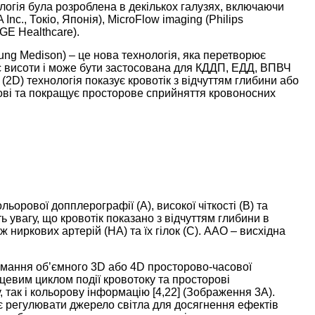
логія була розроблена в декількох галузях, включаючи
nc., Токіо, Японія), MicroFlow imaging (Philips
GE Healthcare).
ng Medison) – це нова технологія, яка перетворює
екс висоти і може бути застосована для КДДП, ЕДД, ВПВЧ
 (2D) технологія показує кровотік з відчуттям глибини або
ові та покращує просторове сприйняття кровоносних
ьорової допплерографії (А), високої чіткості (В) та
іть увагу, що кровотік показано з відчуттям глибини в
кож ниркових артерій (НА) та їх гілок (С). AAO – висхідна
имання об’ємного 3D або 4D просторово-часової
рцевим циклом події кровотоку та просторові
 так і кольорову інформацію [
4
,
22
] (
Зображення 3А
).
є регулювати джерело світла для досягнення ефектів