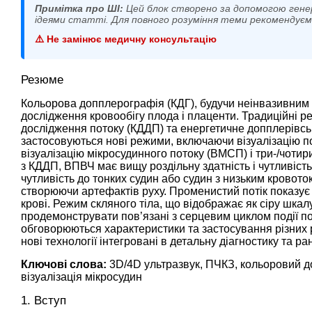
Примітка про ШІ:
Цей блок створено за допомогою гене
ідеями статті. Для повного розуміння теми рекомендує
⚠️ Не замінює медичну консультацію
Резюме
Кольорова допплерографія (КДГ), будучи неінвазивним
дослідження кровообігу плода і плаценти. Традиційні 
дослідження потоку (КДДП) та енергетичне допплерівськ
застосовуються нові режими, включаючи візуалізацію пот
візуалізацію мікросудинного потоку (ВМСП) і три-/чотири
з КДДП, ВПВЧ має вищу роздільну здатність і чутливіст
чутливість до тонких судин або судин з низьким кровот
створюючи артефактів руху. Променистий потік показує 
крові. Режим скляного тіла, що відображає як сіру шкалу
продемонструвати пов’язані з серцевим циклом події по
обговорюються характеристики та застосування різних р
нові технології інтегровані в детальну діагностику та 
Ключові слова:
3D/4D ультразвук, ПЧКЗ, кольоровий д
візуалізація мікросудин
1. Вступ