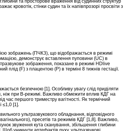
 глибини та просторове враження від судинних структур
ражає кровотік, стінки судин та їх напівпрозорі просвіти з
ією зображень (ПЧКЗ), що відображається в режимі
формацією, демонструє вставлення пуповини (UC) в
ьтразвукове зображення, показане в режимі HDlive
й плід (F) з плацентою (P) в терміні 8 тижнів гестації.
ажається безпечною [
1
]. Особливу увагу слід приділяти
ий, ніж при В-режимі. Важливо обмежити вплив КДГ на
ід час першого триместру вагітності. Як термічний
 ≤1,0 [
1
].
авильного ультразвукового обладнання, відповідного
агінального), пресетів та режимів КДГ [
1
,
8
]. Важливо,
хунок звуження кута сканування, збільшення глибини
]. Щоб уникнути артефактів руху, ультразвукові