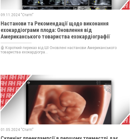
09.11.2024 "Статті"
Настанови та Рекомендації щодо виконання
ехокардіограми плода: Оновлення від
Американського товариства ехокардіографії
🤖 Короткий переказ від ШІ Оновлені настанови Американського
товариства ехокардіогра...
01.05.2024 "Статті"
Скринінг прееклампсії в першому триместрі дає