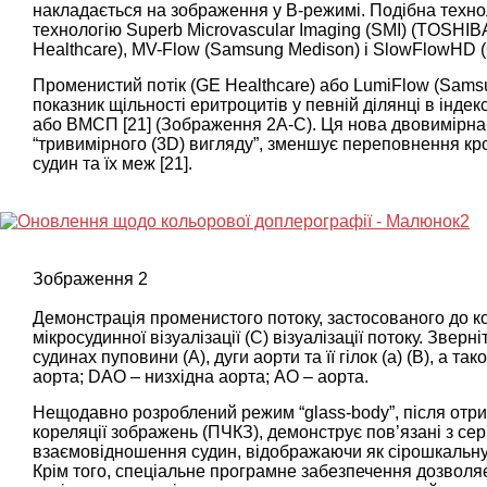
накладається на зображення у В-режимі. Подібна техно
технологію Superb Microvascular Imaging (SMI) (TOSHIBA I
Healthcare), MV-Flow (Samsung Medison) і SlowFlowHD (
Променистий потік (GE Healthcare) або LumiFlow (Samsu
показник щільності еритроцитів у певній ділянці в інд
або ВМСП [
21
] (
Зображення 2A-C
). Ця нова двовимірна
“тривимірного (3D) вигляду”, зменшує переповнення кр
судин та їх меж [
21
].
Зображення 2
Демонстрація променистого потоку, застосованого до кол
мікросудинної візуалізації (С) візуалізації потоку. Зверн
судинах пуповини (А), дуги аорти та її гілок (а) (В), а та
аорта; DAO – низхідна аорта; AO – аорта.
Нещодавно розроблений режим “glass-body”, після отр
кореляції зображень (ПЧКЗ), демонструє пов’язані з се
взаємовідношення судин, відображаючи як сірошкальну,
Крім того, спеціальне програмне забезпечення дозволя