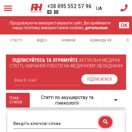
+38
095 552 57 96
UA
RU
Продовжуючи використовувати сайт, Ви приймаєте
Головна
Статті
OK
нашу політику використання cookies,
детальніше
СТАТТІ
ВІДЕО
НОВИНИ
КОМАНДА RH
ПР
ПІДПИСУЙТЕСЬ ТА ОТРИМУЙТЕ
АКТУАЛЬНІ МЕДИЧНІ
СТАТТІ, НАВЧАННЯ РОБОТИ НА МЕДИЧНОМУ ОБЛАДНАННІ
ПІДПИСАТИСЯ
Ваш E-mail
Статті по акушерству та
ТЕМА
СТАТЕЙ:
гінекології
Введіть ключові слова