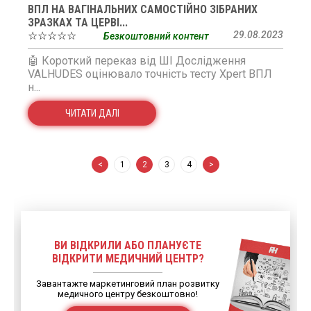
ВПЛ НА ВАГІНАЛЬНИХ САМОСТІЙНО ЗІБРАНИХ
ЗРАЗКАХ ТА ЦЕРВІ...
☆☆☆☆☆
29.08.2023
Безкоштовний контент
🤖 Короткий переказ від ШІ Дослідження
VALHUDES оцінювало точність тесту Xpert ВПЛ
н...
ЧИТАТИ ДАЛІ
<
1
2
3
4
>
ВИ ВІДКРИЛИ АБО ПЛАНУЄТЕ
ВІДКРИТИ МЕДИЧНИЙ ЦЕНТР?
Завантажте маркетинговий план розвитку
медичного центру безкоштовно!