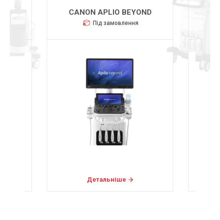
R
CANON APLIO BEYOND
CHI
Під замовлення
Детальніше