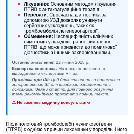
Лікування:
Основним методом лікування
ПТЯВ є антикоагуляційна терапія.
Переваги:
Своєчасна діагностика за
допомогою УЗД дозволяє уникнути
серйозних ускладнень, таких як
тромбоемболія легеневої артерії.
Обмеження:
Неспецифічність клінічних
симптомів ускладнює раннє виявлення
ПТЯВ, що може призвести до помилкової
діагностики з іншими захворюваннями.
Останнє оновлення:
22 липня 2025 р.
Експертна перевірка:
Матеріал перевірено та
відредаговано експертами RH.ua
Примітка про ШІ:
Цей блок створено за допомогою
генеративного ШІ для швидкого ознайомлення з
основними ідеями статті. Для повного розуміння
теми рекомендуємо прочитати повний текст.
⚠️ Не замінює медичну консультацію
Післяпологовий тромбофлебіт яєчникової вени
(ПТЯВ) є однією з причин лихоманки у породіль, і його