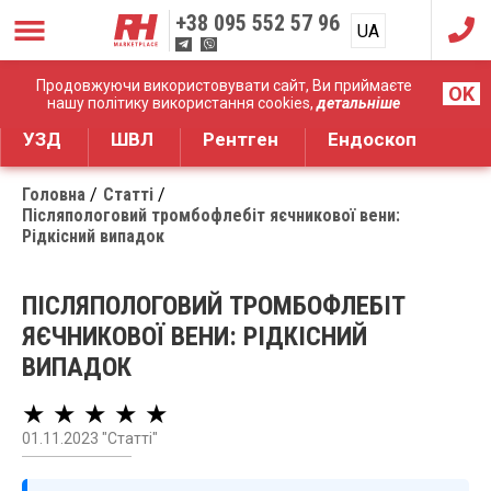
+38
095 552 57 96
UA
RU
Дистрибуція медичного обладнання
Продовжуючи використовувати сайт, Ви приймаєте
OK
нашу політику використання cookies,
детальніше
УЗД
ШВЛ
Рентген
Ендоскоп
Головна
Статті
Післяпологовий тромбофлебіт яєчникової вени:
Рідкісний випадок
ПІСЛЯПОЛОГОВИЙ ТРОМБОФЛЕБІТ
ЯЄЧНИКОВОЇ ВЕНИ: РІДКІСНИЙ
ВИПАДОК
★ ★ ★ ★ ★
01.11.2023 "Статті"