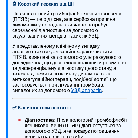
🤖 Короткий переказ від ШІ
Післяпологовий тромбофлебіт яєчникової вени
(ПТЯВ) — це рідкісна, але серйозна причина
лихоманки у породіль, яка часто потребує
своєчасної діагностики за допомогою
візуалізаційних методів, таких як УЗД.
У представленому клінічному випадку
аналізуються візуалізаційні характеристики
ПТЯВ, виявлені за допомогою ультразвукового
дослідження, що дозволило поліпшити розуміння
та диференціальну діагностику цього стану, а
також відстежити позитивну динаміку після
антикоагуляційної терапії, подібної до тієї, що
застосовується при лікуванні тромбозів,
виявлених за допомогою
УЗД апаратів
.
✅ Ключові тези зі статті:
Діагностика:
Післяпологовий тромбофлебіт
яєчникової вени (ПТЯВ) діагностується за
допомогою УЗД, яке показує потовщення
вени та наявність тромбу.