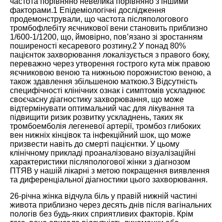
частота порівняно невелика порівняно з іншими
факторами.
1
Епідеміологічні дослідження
продемонстрували, що частота післяпологового
тромбофлебіту яєчникової вени становить приблизно
1/600-1/1200, що, ймовірно, пов’язано зі зростанням
поширеності кесаревого розтину.
2
У понад 80%
пацієнток захворювання локалізується з правого боку,
переважно через утворення гострого кута між правою
яєчниковою веною та нижньою порожнистою веною, а
також здавлення збільшеною маткою.
3
Відсутність
специфічності клінічних ознак і симптомів ускладнює
своєчасну діагностику захворювання, що може
відтермінувати оптимальний час для лікування та
підвищити ризик розвитку ускладнень, таких як
тромбоемболія легеневої артерії, тромбоз глибоких
вен нижніх кінцівок та інфекційний шок, що може
призвести навіть до смерті пацієнтки. У цьому
клінічному прикладі проаналізовано візуалізаційні
характеристики післяпологової жінки з діагнозом
ПТЯВ у нашій лікарні з метою покращення виявлення
та диференціальної діагностики цього захворювання.
26-річна жінка відчула біль у правій нижній частині
живота приблизно через десять днів після вагінальних
пологів без будь-яких сприятливих факторів. Крім