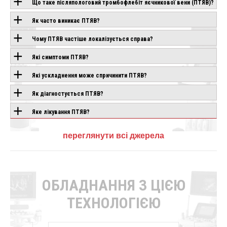
Що таке післяпологовий тромбофлебіт яєчникової вени (ПТЯВ)?
Як часто виникає ПТЯВ?
Чому ПТЯВ частіше локалізується справа?
Які симптоми ПТЯВ?
Які ускладнення може спричинити ПТЯВ?
Як діагностується ПТЯВ?
Яке лікування ПТЯВ?
переглянути всі джерела
ОБЛАДНАННЯ З ЦІЄЮ
ТЕХНОЛОГІЄЮ