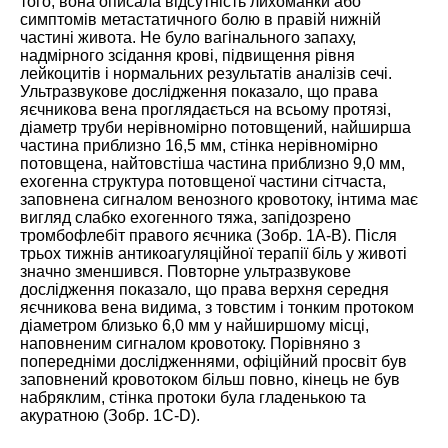
того, вона описала відсутність лихоманки або
симптомів метастатичного болю в правій нижній
частині живота. Не було вагінального запаху,
надмірного зсідання крові, підвищення рівня
лейкоцитів і нормальних результатів аналізів сечі.
Ультразвукове дослідження показало, що права
яєчникова вена проглядається на всьому протязі,
діаметр труби нерівномірно потовщений, найширша
частина приблизно 16,5 мм, стінка нерівномірно
потовщена, найтовстіша частина приблизно 9,0 мм,
ехогенна структура потовщеної частини сітчаста,
заповнена сигналом венозного кровотоку, інтима має
вигляд слабко ехогенного тяжа, запідозрено
тромбофлебіт правого яєчника (
Зобр. 1
А-В). Після
трьох тижнів антикоагуляційної терапії біль у животі
значно зменшився. Повторне ультразвукове
дослідження показало, що права верхня середня
яєчникова вена видима, з товстим і тонким протоком
діаметром близько 6,0 мм у найширшому місці,
наповненим сигналом кровотоку. Порівняно з
попередніми дослідженнями, офіційний просвіт був
заповнений кровотоком більш повно, кінець не був
набряклим, стінка протоки була гладенькою та
акуратною (
Зобр. 1
C-D).