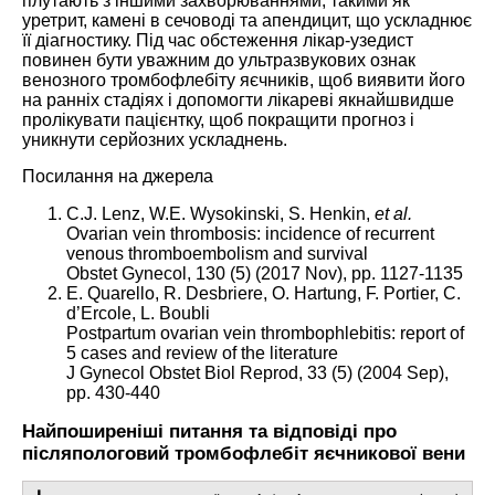
плутають з іншими захворюваннями, такими як
уретрит, камені в сечоводі та апендицит, що ускладнює
її діагностику. Під час обстеження лікар-узедист
повинен бути уважним до ультразвукових ознак
венозного тромбофлебіту яєчників, щоб виявити його
на ранніх стадіях і допомогти лікареві якнайшвидше
пролікувати пацієнтку, щоб покращити прогноз і
уникнути серйозних ускладнень.
Посилання на джерела
C.J. Lenz, W.E. Wysokinski, S. Henkin,
et al.
Ovarian vein thrombosis: incidence of recurrent
venous thromboembolism and survival
Obstet Gynecol, 130 (5) (2017 Nov), pp. 1127-1135
E. Quarello, R. Desbriere, O. Hartung, F. Portier, C.
d’Ercole, L. Boubli
Postpartum ovarian vein thrombophlebitis: report of
5 cases and review of the literature
J Gynecol Obstet Biol Reprod, 33 (5) (2004 Sep),
pp. 430-440
Найпоширеніші питання та відповіді про
післяпологовий тромбофлебіт яєчникової вени