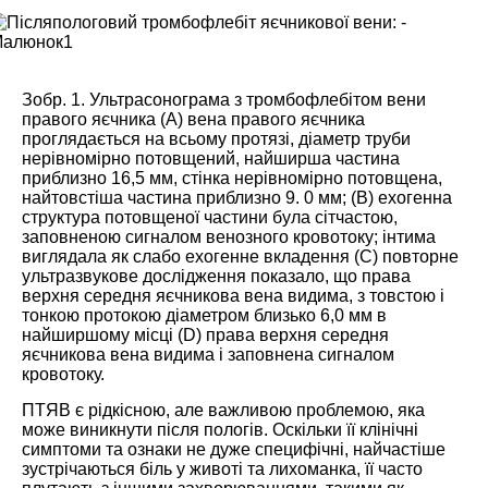
Зобр. 1. Ультрасонограма з тромбофлебітом вени
правого яєчника (А) вена правого яєчника
проглядається на всьому протязі, діаметр труби
нерівномірно потовщений, найширша частина
приблизно 16,5 мм, стінка нерівномірно потовщена,
найтовстіша частина приблизно 9. 0 мм; (В) ехогенна
структура потовщеної частини була сітчастою,
заповненою сигналом венозного кровотоку; інтима
виглядала як слабо ехогенне вкладення (С) повторне
ультразвукове дослідження показало, що права
верхня середня яєчникова вена видима, з товстою і
тонкою протокою діаметром близько 6,0 мм в
найширшому місці (D) права верхня середня
яєчникова вена видима і заповнена сигналом
кровотоку.
ПТЯВ є рідкісною, але важливою проблемою, яка
може виникнути після пологів. Оскільки її клінічні
симптоми та ознаки не дуже специфічні, найчастіше
зустрічаються біль у животі та лихоманка, її часто