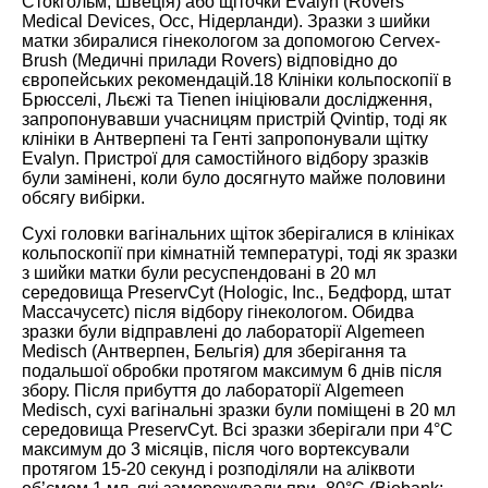
Стокгольм, Швеція) або щіточки Evalyn (Rovers
Medical Devices, Осс, Нідерланди). Зразки з шийки
матки збиралися гінекологом за допомогою Cervex-
Brush (Медичні прилади Rovers) відповідно до
європейських рекомендацій.
18
Клініки кольпоскопії в
Брюсселі, Льєжі та Tienen ініціювали дослідження,
запропонувавши учасницям пристрій Qvintip, тоді як
клініки в Антверпені та Генті запропонували щітку
Evalyn. Пристрої для самостійного відбору зразків
були замінені, коли було досягнуто майже половини
обсягу вибірки.
Сухі головки вагінальних щіток зберігалися в клініках
кольпоскопії при кімнатній температурі, тоді як зразки
з шийки матки були ресуспендовані в 20 мл
середовища PreservCyt (Hologic, Inc., Бедфорд, штат
Массачусетс) після відбору гінекологом. Обидва
зразки були відправлені до лабораторії Algemeen
Medisch (Антверпен, Бельгія) для зберігання та
подальшої обробки протягом максимум 6 днів після
збору. Після прибуття до лабораторії Algemeen
Medisch, сухі вагінальні зразки були поміщені в 20 мл
середовища PreservCyt. Всі зразки зберігали при 4°C
максимум до 3 місяців, після чого вортексували
протягом 15-20 секунд і розподіляли на аліквоти