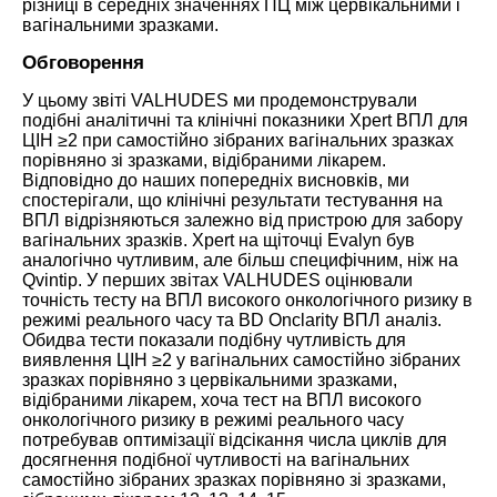
різниці в середніх значеннях ПЦ між цервікальними і
вагінальними зразками.
Обговорення
У цьому звіті VALHUDES ми продемонстрували
подібні аналітичні та клінічні показники Xpert ВПЛ для
ЦІН ≥2 при самостійно зібраних вагінальних зразках
порівняно зі зразками, відібраними лікарем.
Відповідно до наших попередніх висновків, ми
спостерігали, що клінічні результати тестування на
ВПЛ відрізняються залежно від пристрою для забору
вагінальних зразків. Xpert на щіточці Evalyn був
аналогічно чутливим, але більш специфічним, ніж на
Qvintip. У перших звітах VALHUDES оцінювали
точність тесту на ВПЛ високого онкологічного ризику в
режимі реального часу та BD Onclarity ВПЛ аналіз.
Обидва тести показали подібну чутливість для
виявлення ЦІН ≥2 у вагінальних самостійно зібраних
зразках порівняно з цервікальними зразками,
відібраними лікарем, хоча тест на ВПЛ високого
онкологічного ризику в режимі реального часу
потребував оптимізації відсікання числа циклів для
досягнення подібної чутливості на вагінальних
самостійно зібраних зразках порівняно зі зразками,