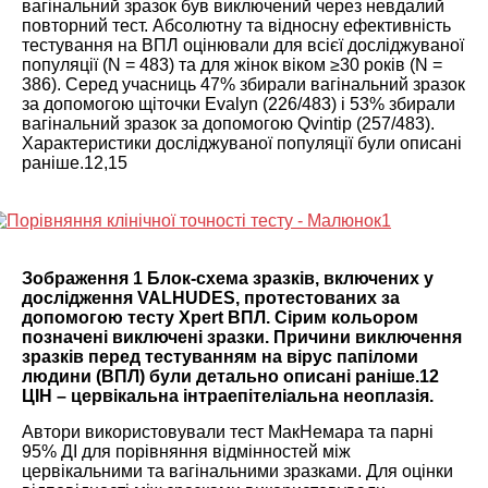
вагінальний зразок був виключений через невдалий
повторний тест. Абсолютну та відносну ефективність
тестування на ВПЛ оцінювали для всієї досліджуваної
популяції (N = 483) та для жінок віком ≥30 років (N =
386). Серед учасниць 47% збирали вагінальний зразок
за допомогою щіточки Evalyn (226/483) і 53% збирали
вагінальний зразок за допомогою Qvintip (257/483).
Характеристики досліджуваної популяції були описані
раніше.
12
,
15
Зображення 1
Блок-схема зразків, включених у
дослідження VALHUDES, протестованих за
допомогою тесту Xpert ВПЛ. Сірим кольором
позначені виключені зразки. Причини виключення
зразків перед тестуванням на вірус папіломи
людини (ВПЛ) були детально описані раніше.
12
ЦІН – цервікальна інтраепітеліальна неоплазія.
Автори використовували тест МакНемара та парні
95% ДІ для порівняння відмінностей між
цервікальними та вагінальними зразками. Для оцінки