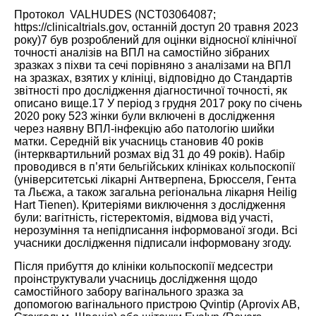
Протокол VALHUDES (NCT03064087;
https://clinicaltrials.gov
, останній доступ 20 травня 2023
року)
7
був розроблений для оцінки відносної клінічної
точності аналізів на ВПЛ на самостійно зібраних
зразках з піхви та сечі порівняно з аналізами на ВПЛ
на зразках, взятих у клініці, відповідно до Стандартів
звітності про дослідження діагностичної точності, як
описано вище.
17
У період з грудня 2017 року по січень
2020 року 523 жінки були включені в дослідження
через наявну ВПЛ-інфекцію або патологію шийки
матки. Середній вік учасниць становив 40 років
(інтерквартильний розмах від 31 до 49 років). Набір
проводився в п’яти бельгійських клініках кольпоскопії
(університетські лікарні Антверпена, Брюсселя, Гента
та Льєжа, а також загальна регіональна лікарня Heilig
Hart Tienen). Критеріями виключення з дослідження
були: вагітність, гістеректомія, відмова від участі,
нерозуміння та непідписання інформованої згоди. Всі
учасники дослідження підписали інформовану згоду.
Після прибуття до клініки кольпоскопії медсестри
проінструктували учасниць дослідження щодо
самостійного забору вагінального зразка за
допомогою вагінального пристрою Qvintip (Aprovix AB,