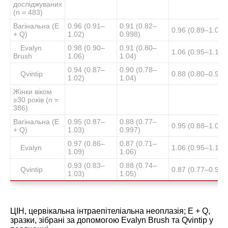
досліджуваних
(n = 483)
Вагінальна (E
0.96 (0.91–
0.91 (0.82–
0.96 (0.89–1.04)
+ Q)
1.02)
0.998)
Evalyn
0.98 (0.90–
0.91 (0.80–
1.06 (0.95–1.19)
Brush
1.06)
1.04)
0.94 (0.87–
0.90 (0.78–
Qvintip
0.88 (0.80–0.98)
1.02)
1.04)
Жінки віком
≥30 років (n =
386)
Вагінальна (E
0.95 (0.87–
0.88 (0.77–
0.95 (0.88–1.03)
+ Q)
1.03)
0.997)
0.97 (0.86–
0.87 (0.71–
Evalyn
1.06 (0.95–1.17)
1.09)
1.06)
0.93 (0.83–
0.88 (0.74–
Qvintip
0.87 (0.77–0.98)
1.03)
1.05)
ЦІН, цервікальна інтраепітеліальна неоплазія; E + Q,
зразки, зібрані за допомогою Evalyn Brush та Qvintip у