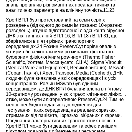
знань про вплив різноманітних преаналітичних та
аналітичних параметрів на клінічну точність.
11
,
23
Xpert ВПЛ був протестований на семи серіях
розведень (від одного до семи імітованих 10-кратних
розведень) штучно підготовленої людської та вірусної
ДНК з клітинних ліній ВПЛ 16, ВПЛ 18 і ВПЛ 31, що
зберігалися в п’яти різних транспортних
середовищах.
24
Розчин PreservCyt порівнювали з
чотирма безалкогольними розчинами: фосфатно-
буферним фізіологічним розчином (Thermo Fisher
Scientific, Уолтем, Массачусетс, США), Sigma Virocult
(Medical Wire and Equipment, Великобританія), MSwab
(Copan, Італія), і Xpert Transport Media (Cepheid). ДНК
людини була виявлена у всіх середовищах і в усіх
концентраціях. Розчин MSwab був єдиним
середовищем, де ДНК ВПЛ була виявлена в п’ятому
10-кратному розведенні у всіх трьох клітинних лініях, і,
отже, може бути альтернативою PreservCyt.
24
Тим не
менш, необхідні подальші дослідження для
тестування таких середовищ на реальних зразках,
отриманих від пацієнта, і зразках, зібраних лікарями.
Поєднання альтернативних транспортних носіїв з
Xpert ВПЛ може бути дешевшим та ефективнішим
підходом для країн з обмеженими ресурсами.