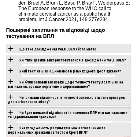
den Bruel A, Bruni L, Basu P, Bray F, Weiderpass E:
The European response to the WHO call to
eliminate cervical cancer as a public health
problem. Int J Cancer 2021, 148:277e284
Поширені запитання та відповіді щодо
тестування на ВПЛ
Що таке дослідження VALHUDES і його мета?
Які типи зразків використовувалися в дослідженні VALHUDES?
Який тест на ВПЛ оцінювався в рамках цього дослідження?
Які були основні висновки щодо точності тесту Xpert ВПЛ на
вагінальних зразках порівняно з цервікальними?
Чи існували відмінності в точності залежно від типу пристрою
для вагінального збору?
Чи були виявлені відмінності в значеннях ПЛР між вагінальними
та цервікальними зразками?
Яка узгодженість результатів між вагінальними та
цервікальними зразками за тестом Xpert ВПЛ?