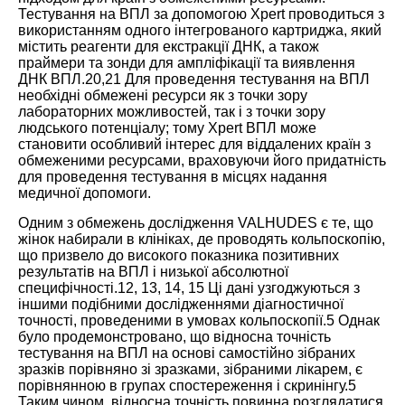
Тестування на ВПЛ за допомогою Xpert проводиться з
використанням одного інтегрованого картриджа, який
містить реагенти для екстракції ДНК, а також
праймери та зонди для ампліфікації та виявлення
ДНК ВПЛ.
20
,
21
Для проведення тестування на ВПЛ
необхідні обмежені ресурси як з точки зору
лабораторних можливостей, так і з точки зору
людського потенціалу; тому Xpert ВПЛ може
становити особливий інтерес для віддалених країн з
обмеженими ресурсами, враховуючи його придатність
для проведення тестування в місцях надання
медичної допомоги.
Одним з обмежень дослідження VALHUDES є те, що
жінок набирали в клініках, де проводять кольпоскопію,
що призвело до високого показника позитивних
результатів на ВПЛ і низької абсолютної
специфічності.
12
,
13
,
14
,
15
Ці дані узгоджуються з
іншими подібними дослідженнями діагностичної
точності, проведеними в умовах кольпоскопії.
5
Однак
було продемонстровано, що відносна точність
тестування на ВПЛ на основі самостійно зібраних
зразків порівняно зі зразками, зібраними лікарем, є
порівнянною в групах спостереження і скринінгу.
5
Таким чином, відносна точність повинна розглядатися