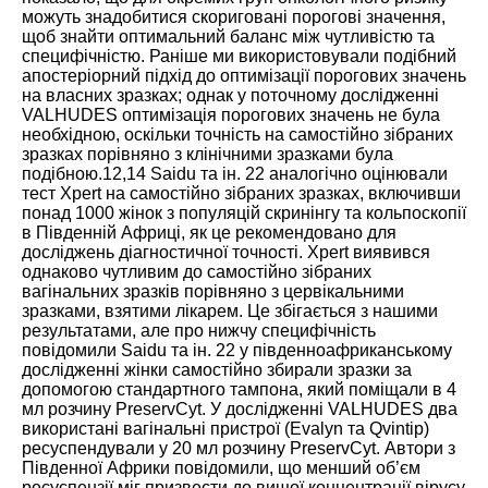
можуть знадобитися скориговані порогові значення,
щоб знайти оптимальний баланс між чутливістю та
специфічністю. Раніше ми використовували подібний
апостеріорний підхід до оптимізації порогових значень
на власних зразках; однак у поточному дослідженні
VALHUDES оптимізація порогових значень не була
необхідною, оскільки точність на самостійно зібраних
зразках порівняно з клінічними зразками була
подібною.
12
,
14
Saidu та ін.
22
аналогічно оцінювали
тест Xpert на самостійно зібраних зразках, включивши
понад 1000 жінок з популяцій скринінгу та кольпоскопії
в Південній Африці, як це рекомендовано для
досліджень діагностичної точності. Xpert виявився
однаково чутливим до самостійно зібраних
вагінальних зразків порівняно з цервікальними
зразками, взятими лікарем. Це збігається з нашими
результатами, але про нижчу специфічність
повідомили Saidu та ін.
22
у південноафриканському
дослідженні жінки самостійно збирали зразки за
допомогою стандартного тампона, який поміщали в 4
мл розчину PreservCyt. У дослідженні VALHUDES два
використані вагінальні пристрої (Evalyn та Qvintip)
ресуспендували у 20 мл розчину PreservCyt. Автори з
Південної Африки повідомили, що менший об’єм
ресуспензії міг призвести до вищої концентрації вірусу