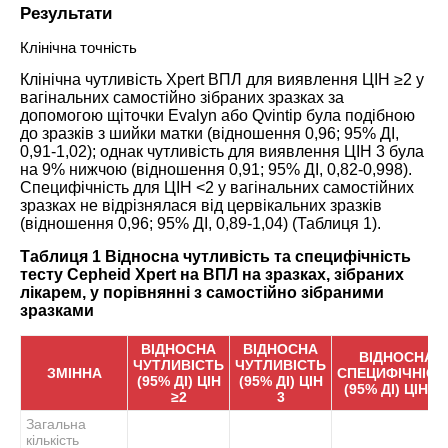
Результати
Клінічна точність
Клінічна чутливість Xpert ВПЛ для виявлення ЦІН ≥2 у
вагінальних самостійно зібраних зразках за
допомогою щіточки Evalyn або Qvintip була подібною
до зразків з шийки матки (відношення 0,96; 95% ДІ,
0,91-1,02); однак чутливість для виявлення ЦІН 3 була
на 9% нижчою (відношення 0,91; 95% ДІ, 0,82-0,998).
Специфічність для ЦІН <2 у вагінальних самостійних
зразках не відрізнялася від цервікальних зразків
(відношення 0,96; 95% ДІ, 0,89-1,04) (
Таблиця 1
).
Таблиця 1 Відносна чутливість та специфічність
тесту Cepheid Xpert на ВПЛ на зразках, зібраних
лікарем, у порівнянні з самостійно зібраними
зразками
ВІДНОСНА
ВІДНОСНА
ВІДНОСНА
ЧУТЛИВІСТЬ
ЧУТЛИВІСТЬ
ЗМІННА
СПЕЦИФІЧНІСТ
(95% ДІ) ЦІН
(95% ДІ) ЦІН
(95% ДІ) ЦІН <2
≥2
3
Загальна
кількість