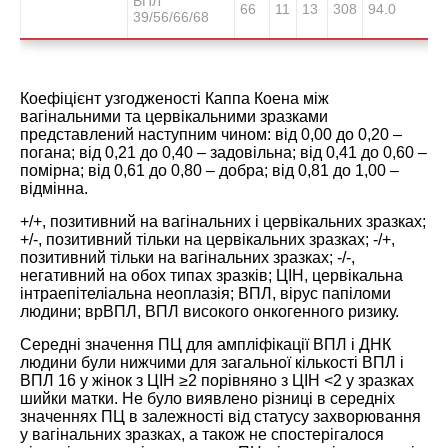
ВПЛ
66
11
13
308
94.0
39/56/66/68
Коефіцієнт узгодженості Каппа Коена між
вагінальними та цервікальними зразками
представлений наступним чином: від 0,00 до 0,20 –
погана; від 0,21 до 0,40 – задовільна; від 0,41 до 0,60 –
помірна; від 0,61 до 0,80 – добра; від 0,81 до 1,00 –
відмінна.
+/+, позитивний на вагінальних і цервікальних зразках;
+/-, позитивний тільки на цервікальних зразках; -/+,
позитивний тільки на вагінальних зразках; -/-,
негативний на обох типах зразків; ЦІН, цервікальна
інтраепітеліальна неоплазія; ВПЛ, вірус папіломи
людини; врВПЛ, ВПЛ високого онкогенного ризику.
Середні значення ПЦ для ампліфікації ВПЛ і ДНК
людини були нижчими для загальної кількості ВПЛ і
ВПЛ 16 у жінок з ЦІН ≥2 порівняно з ЦІН <2 у зразках
шийки матки. Не було виявлено різниці в середніх
значеннях ПЦ в залежності від статусу захворювання
у вагінальних зразках, а також не спостерігалося