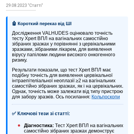
29.08.2023 "Статті"
🤖 Короткий переказ від ШІ
Дослідження VALHUDES оцінювало точність
тесту Xpert ВПЛ на вагінальних самостійно
зібраних зразках у порівнянні з цервікальними
зразками, зібраними лікарем, для виявлення
вірусу папіломи людини високого онкогенного
ризику.
Результати показали, що тест Xpert ВПЛ має
подібну точність для виявлення цервікальної
інтраепітеліальної неоплазії ≥2 на вагінальних
самостійно зібраних зразках, як і на цервікальних.
Однак, точність може залежати від типу пристрою
для забору зразків. Ось посилання:
Кольпоскопи
✅ Ключові тези зі статті:
Діагностика:
Тест Xpert ВПЛ на вагінальних
самостійно зібраних зразках демонструє