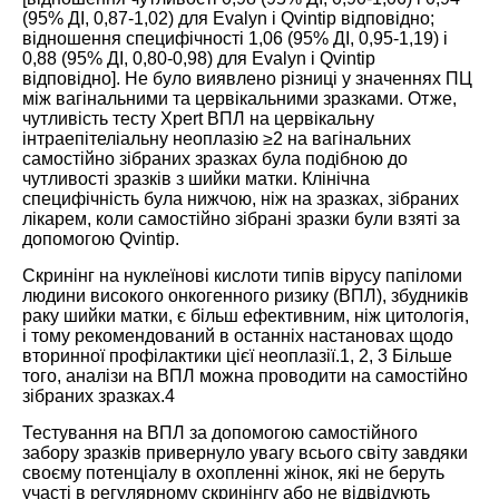
(95% ДІ, 0,87-1,02) для Evalyn і Qvintip відповідно;
відношення специфічності 1,06 (95% ДІ, 0,95-1,19) і
0,88 (95% ДІ, 0,80-0,98) для Evalyn і Qvintip
відповідно]. Не було виявлено різниці у значеннях ПЦ
між вагінальними та цервікальними зразками. Отже,
чутливість тесту Xpert ВПЛ на цервікальну
інтраепітеліальну неоплазію ≥2 на вагінальних
самостійно зібраних зразках була подібною до
чутливості зразків з шийки матки. Клінічна
специфічність була нижчою, ніж на зразках, зібраних
лікарем, коли самостійно зібрані зразки були взяті за
допомогою Qvintip.
Скринінг на нуклеїнові кислоти типів вірусу папіломи
людини високого онкогенного ризику (ВПЛ), збудників
раку шийки матки, є більш ефективним, ніж цитологія,
і тому рекомендований в останніх настановах щодо
вторинної профілактики цієї неоплазії.
1
,
2
,
3
Більше
того, аналізи на ВПЛ можна проводити на самостійно
зібраних зразках.
4
Тестування на ВПЛ за допомогою самостійного
забору зразків привернуло увагу всього світу завдяки
своєму потенціалу в охопленні жінок, які не беруть
участі в регулярному скринінгу або не відвідують