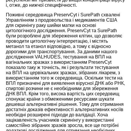
і, отже, до нижчої специфічності.
Поживні середовища PreservCyt і SurePath схвалені
Управлінням з продовольства і медикаментів США
для скринінгу раку шийки матки на основі
цитологічного дослідження. PreservCyt та SurePath
були розроблені для збереження клітин, що дозволяє
проводити цитологічну інтерпретацію, і містять
метанол та етанол відповідно, а тому є відносно
дорогими для транспортування. За даними нашого
дослідження VALHUDES, тестування на ВПЛ на
вагінальних зразках з використанням PreservCyt
показало таку ж точність, як і результати тестування
на ВПЛ на цервікальних зразках, зібраних лікарем, з
використанням того ж середовища. Оскільки тести на
ВПЛ призначені для виявлення вірусної ДНК або РНК,
спиртові розчини не є необхідними для збереження
ДНК ВПЛ. Крім того, висока вартість цих середовищ
спонукає країни з обмеженими ресурсами шукати
дешевші альтернативні рішення. Тому для отримання
достатніх доказів ефективності альтернативних носіїв
необхідні розширені підходи до валідації. Хоча
зацікавленість учасників скринінгу у використанні
самостійно зібраних зразків зросла, все ще потрібні
додаткові дослідження для отримання необхідних