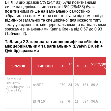
ВПЛ. З цих зразків 5% (24/483) були позитивними
лише на цервікальних зразках і 6% (28/483) були
позитивними лише на вагінальних самостійно
зібраних зразках. Автори спостерігали від помірної до
відмінної загальної та специфічної для кожного типу
тесту узгодженість між цервікальними та вагінальними
зразками зі значеннями Каппа Коена від 0,67 до 0,93
(
Таблиця 2
).
Таблиця 2 Загальна та типоспецифічна збіжність
між цервікальним та вагінальним (Evalyn Brush +
Qvintip) зразками
+/
УЗГОДЖЕН
ЗРАЗОК
ТИП ВПЛ
+/+
−/+
−/−
−
%
Загальна
кількість
врВПЛ
270
24
28
161
89.2
досліджуваних
(n = 483)
ВПЛ 16
72
6
11
394
96.5