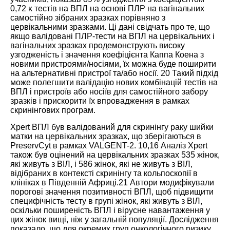
0,72 κ тестів на ВПЛ на основі ПЛР на вагінальних
самостійно зібраних зразках порівняно з
цервікальними зразками. Ці дані свідчать про те, що
якщо валідовані ПЛР-тести на ВПЛ на цервікальних і
вагінальних зразках продемонструють високу
узгодженість і значення коефіцієнта Каппа Коена з
новими пристроями/носіями, їх можна буде поширити
на альтернативні пристрої та/або носії.
20
Такий підхід
може полегшити валідацію нових комбінацій тестів на
ВПЛ і пристроїв або носіїв для самостійного забору
зразків і прискорити їх впровадження в рамках
скринінгових програм.
Xpert ВПЛ був валідований для скринінгу раку шийки
матки на цервікальних зразках, що зберігаються в
PreservCyt в рамках VALGENT-2.
10
,
16
Аналіз Xpert
також був оцінений на цервікальних зразках 535 жінок,
які живуть з ВІЛ, і 586 жінок, які не живуть з ВІЛ,
відібраних в контексті скринінгу та кольпоскопії в
клініках в Південній Африці.
21
Автори модифікували
порогові значення позитивності ВПЛ, щоб підвищити
специфічність тесту в групі жінок, які живуть з ВІЛ,
оскільки поширеність ВПЛ і вірусне навантаження у
цих жінок вищі, ніж у загальній популяції. Дослідження
показало, що для окремих груп онкологічного ризику