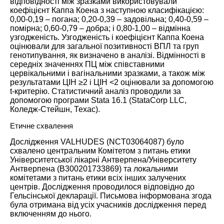
відповідності між зразками використовували
коефіцієнт Каппа Коена з наступною класифікацією:
0,00-0,19 – погана; 0,20-0,39 – задовільна; 0,40-0,59 –
помірна; 0,60-0,79 – добра; і 0,80-1,00 – відмінна
узгодженість. Узгодженість і коефіцієнт Каппа Коена
оцінювали для загальної позитивності ВПЛ та груп
генотипування, як визначено в аналізі. Відмінності в
середніх значеннях ПЦ між співставними
цервікальними і вагінальними зразками, а також між
результатами ЦІН ≥2 і ЦІН <2 оцінювали за допомогою
t-критерію. Статистичний аналіз проводили за
допомогою програми Stata 16.1 (StataCorp LLC,
Коледж-Стейшн, Техас).
Етичне схвалення
Дослідження VALHUDES (NCT03064087) було
схвалено центральним Комітетом з питань етики
Університетської лікарні Антверпена/Університету
Антверпена (B300201733869) та локальними
комітетами з питань етики всіх інших залучених
центрів. Дослідження проводилося відповідно до
Гельсінської декларації. Письмова інформована згода
була отримана від усіх учасників дослідження перед
включенням до нього.