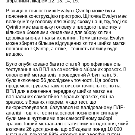
зібраними лікарем.
12
,
13
,
14
,
15
.
Різниця в точності між Evalyn і Qvintip може бути
пояснена конструкцією пристрою. Щіточка Evalyn має
велику м’яку головку для збору, схожу на щітку, тоді як
Qvintip має маленьку головку з твердого пластику з
кількома боковими канавками для збору клітин
цервікально-вагінальних клітин. Тому щіточка Evalyn
може збирати більше відлущених клітин шийки матки
порівняно з Qvintip, а отже, і точність впливу буде
вищою.
Було опубліковано багато статей про ефективність
тестування на ВПЛ на самостійно зібраних зразках. В
оновлений метааналіз, проведений Arbyn та ін.
5
,
було включено 56 досліджень точності. Ця робота
продемонструвала таку ж високу точність тестів на
ВПЛ для виявлення передраку шийки матки на
вагінальних самостійно зібраних зразках, як і на
зразках, зібраних лікарем, якщо тест, що
використовувався, базувався на валідованому ПЛР-
аналізі, тоді як тести на основі посилення сигналу
були менш чутливими при самостійному заборі
зразків. Інший метааналіз статистики узгодження, який
включав 26 досліджень, що об’єднали понад 10 000
учасників, показав 89% узгодження з коефіцієнтом