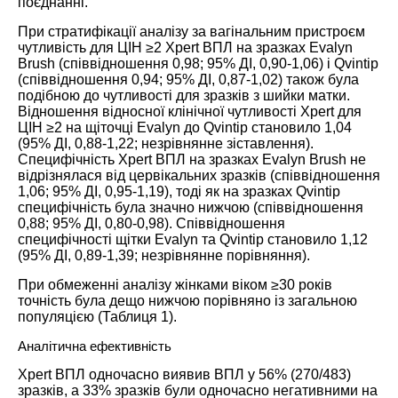
поєднанні.
При стратифікації аналізу за вагінальним пристроєм
чутливість для ЦІН ≥2 Xpert ВПЛ на зразках Evalyn
Brush (співвідношення 0,98; 95% ДІ, 0,90-1,06) і Qvintip
(співвідношення 0,94; 95% ДІ, 0,87-1,02) також була
подібною до чутливості для зразків з шийки матки.
Відношення відносної клінічної чутливості Xpert для
ЦІН ≥2 на щіточці Evalyn до Qvintip становило 1,04
(95% ДІ, 0,88-1,22; незрівнянне зіставлення).
Специфічність Xpert ВПЛ на зразках Evalyn Brush не
відрізнялася від цервікальних зразків (співвідношення
1,06; 95% ДІ, 0,95-1,19), тоді як на зразках Qvintip
специфічність була значно нижчою (співвідношення
0,88; 95% ДІ, 0,80-0,98). Співвідношення
специфічності щітки Evalyn та Qvintip становило 1,12
(95% ДІ, 0,89-1,39; незрівнянне порівняння).
При обмеженні аналізу жінками віком ≥30 років
точність була дещо нижчою порівняно із загальною
популяцією (
Таблиця 1
).
Аналітична ефективність
Xpert ВПЛ одночасно виявив ВПЛ у 56% (270/483)
зразків, а 33% зразків були одночасно негативними на