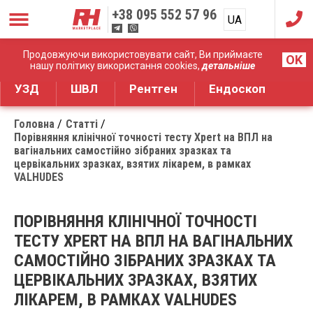
+38
095 552 57 96
UA
RU
Дистрибуція медичного обладнання
Продовжуючи використовувати сайт, Ви приймаєте
OK
нашу політику використання cookies,
детальніше
УЗД
ШВЛ
Рентген
Ендоскоп
Головна
Статті
Порівняння клінічної точності тесту Xpert на ВПЛ на
вагінальних самостійно зібраних зразках та
цервікальних зразках, взятих лікарем, в рамках
VALHUDES
ПОРІВНЯННЯ КЛІНІЧНОЇ ТОЧНОСТІ
ТЕСТУ XPERT НА ВПЛ НА ВАГІНАЛЬНИХ
САМОСТІЙНО ЗІБРАНИХ ЗРАЗКАХ ТА
ЦЕРВІКАЛЬНИХ ЗРАЗКАХ, ВЗЯТИХ
ЛІКАРЕМ, В РАМКАХ VALHUDES