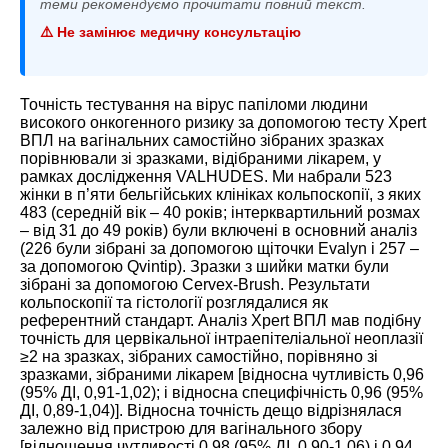
теми рекомендуємо прочитати повний текст.
⚠️ Не замінює медичну консультацію
Точність тестування на вірус папіломи людини
високого онкогенного ризику за допомогою тесту Xpert
ВПЛ на вагінальних самостійно зібраних зразках
порівнювали зі зразками, відібраними лікарем, у
рамках дослідження VALHUDES. Ми набрали 523
жінки в п’яти бельгійських клініках кольпоскопії, з яких
483 (середній вік – 40 років; інтерквартильний розмах
– від 31 до 49 років) були включені в основний аналіз
(226 були зібрані за допомогою щіточки Evalyn і 257 –
за допомогою Qvintip). Зразки з шийки матки були
зібрані за допомогою Cervex-Brush. Результати
кольпоскопії та гістології розглядалися як
референтний стандарт. Аналіз Xpert ВПЛ мав подібну
точність для цервікальної інтраепітеліальної неоплазії
≥2 на зразках, зібраних самостійно, порівняно зі
зразками, зібраними лікарем [відносна чутливість 0,96
(95% ДІ, 0,91-1,02); і відносна специфічність 0,96 (95%
ДІ, 0,89-1,04)]. Відносна точність дещо відрізнялася
залежно від пристрою для вагінального збору
[відношення чутливості 0,98 (95% ДІ, 0,90-1,06) і 0,94