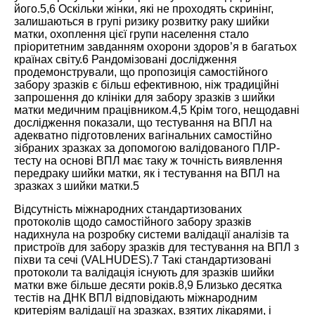
його.
5
,
6
Оскільки жінки, які не проходять скринінг,
залишаються в групі ризику розвитку раку шийки
матки, охоплення цієї групи населення стало
пріоритетним завданням охорони здоров’я в багатьох
країнах світу.
6
Рандомізовані дослідження
продемонстрували, що пропозиція самостійного
забору зразків є більш ефективною, ніж традиційні
запрошення до клініки для забору зразків з шийки
матки медичним працівником.
4
,
5
Крім того, нещодавні
дослідження показали, що тестування на ВПЛ на
адекватно підготовлених вагінальних самостійно
зібраних зразках за допомогою валідованого ПЛР-
тесту на основі ВПЛ має таку ж точність виявлення
передраку шийки матки, як і тестування на ВПЛ на
зразках з шийки матки.
5
Відсутність міжнародних стандартизованих
протоколів щодо самостійного забору зразків
надихнула на розробку системи валідації аналізів та
пристроїв для забору зразків для тестування на ВПЛ з
піхви та сечі (VALHUDES).
7
Такі стандартизовані
протоколи та валідація існують для зразків шийки
матки вже більше десяти років.
8
,
9
Близько десятка
тестів на ДНК ВПЛ відповідають міжнародним
критеріям валідації на зразках, взятих лікарями, і