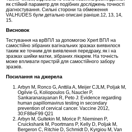
як стійкий параметр для подібних досліджень точності
діагностування. Сильні сторони та обмеження
VALHUDES були детально описані раніше.
12
,
13
,
14
,
15.
Висновок
Тестування на врВПЛ за допомогою Xpert ВПЛ на
самостійно зібраних вагінальних зразках виявилося
таким же точним для виявлення передраку, як і на
зразках шийки матки, зібраних лікарем. На точність
може впливати пристрій для самостійного забору
зразків.
Посилання на джерела
Arbyn M, Ronco G, Anttila A, Meijer CJLM, Poljak M,
Ogilvie G, Koliopoulos G, Naucler P,
Sankaranarayanan R, Peto J: Evidence regarding
human papillomavirus testing in secondary
prevention of cervical cancer. Vaccine 2012,
30:F88eF99 Q21
Arbyn M, Gultekin M, Morice P, Nieminen P,
Cruickshank M, Poortmans P, Kelly D, Poljak M,
Bergeron C, Ritchie D, Schmidt D, Kyrgiou M, Van