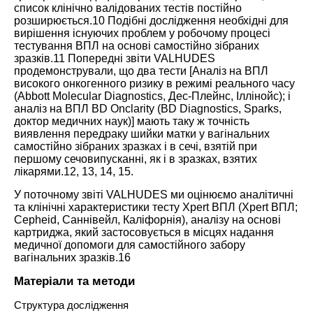
список клінічно валідованих тестів постійно
розширюється.
10
Подібні дослідження необхідні для
вирішення існуючих проблем у робочому процесі
тестування ВПЛ на основі самостійно зібраних
зразків.
11
Попередні звіти VALHUDES
продемонстрували, що два тести [Аналіз на ВПЛ
високого онкогенного ризику в режимі реального часу
(Abbott Molecular Diagnostics, Дес-Плейнс, Іллінойс); і
аналіз на ВПЛ BD Onclarity (BD Diagnostics, Sparks,
доктор медичних наук)] мають таку ж точність
виявлення передраку шийки матки у вагінальних
самостійно зібраних зразках і в сечі, взятій при
першому сечовипусканні, як і в зразках, взятих
лікарями.
12
,
13
,
14
,
15
.
У поточному звіті VALHUDES ми оцінюємо аналітичні
та клінічні характеристики тесту Xpert ВПЛ (Xpert ВПЛ;
Cepheid, Саннівейл, Каліфорнія), аналізу на основі
картриджа, який застосовується в місцях надання
медичної допомоги для самостійного забору
вагінальних зразків.
16
Матеріали та методи
Структура дослідження