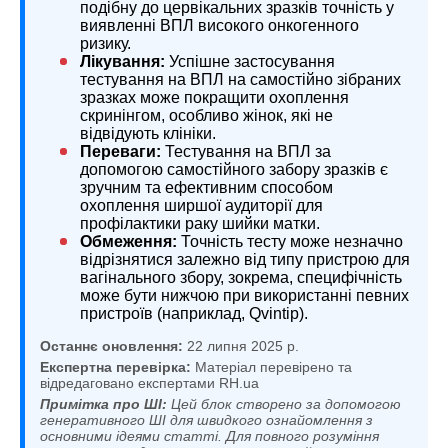
подібну до цервікальних зразків точність у
виявленні ВПЛ високого онкогенного
ризику.
Лікування:
Успішне застосування
тестування на ВПЛ на самостійно зібраних
зразках може покращити охоплення
скринінгом, особливо жінок, які не
відвідують клініки.
Переваги:
Тестування на ВПЛ за
допомогою самостійного забору зразків є
зручним та ефективним способом
охоплення ширшої аудиторії для
профілактики раку шийки матки.
Обмеження:
Точність тесту може незначно
відрізнятися залежно від типу пристрою для
вагінального збору, зокрема, специфічність
може бути нижчою при використанні певних
пристроїв (наприклад, Qvintip).
Останнє оновлення:
22 липня 2025 р.
Експертна перевірка:
Матеріал перевірено та
відредаговано експертами RH.ua
Примітка про ШІ:
Цей блок створено за допомогою
генеративного ШІ для швидкого ознайомлення з
основними ідеями статті. Для повного розуміння