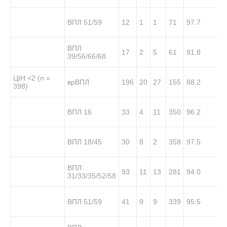
ВПЛ 51/59
12
1
1
71
97.7
ВПЛ
17
2
5
61
91.8
39/56/66/68
ЦІН <2 (
n
=
врВПЛ
196
20
27
155
88.2
398)
ВПЛ 16
33
4
11
350
96.2
ВПЛ 18/45
30
8
2
358
97.5
ВПЛ
93
11
13
281
94.0
31/33/35/52/58
ВПЛ 51/59
41
9
9
339
95.5