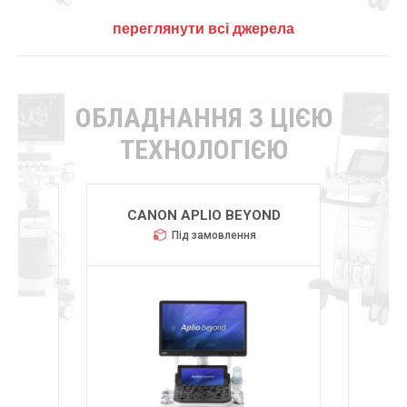
переглянути всі джерела
ОБЛАДНАННЯ З ЦІЄЮ
ТЕХНОЛОГІЄЮ
R
CANON APLIO BEYOND
CHI
Під замовлення