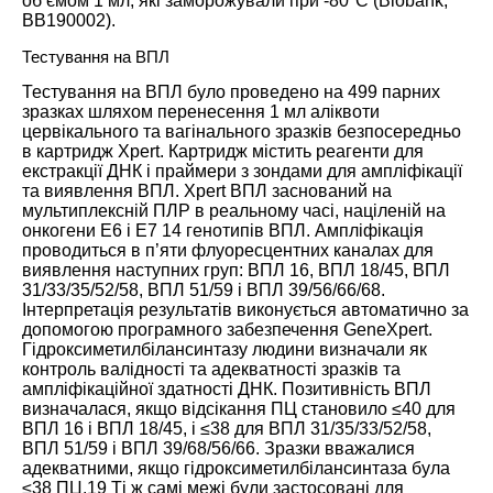
об’ємом 1 мл, які заморожували при -80°C (Biobank;
BB190002).
Тестування на ВПЛ
Тестування на ВПЛ було проведено на 499 парних
зразках шляхом перенесення 1 мл аліквоти
цервікального та вагінального зразків безпосередньо
в картридж Xpert. Картридж містить реагенти для
екстракції ДНК і праймери з зондами для ампліфікації
та виявлення ВПЛ. Xpert ВПЛ заснований на
мультиплексній ПЛР в реальному часі, націленій на
онкогени E6 і E7 14 генотипів ВПЛ. Ампліфікація
проводиться в п’яти флуоресцентних каналах для
виявлення наступних груп: ВПЛ 16, ВПЛ 18/45, ВПЛ
31/33/35/52/58, ВПЛ 51/59 і ВПЛ 39/56/66/68.
Інтерпретація результатів виконується автоматично за
допомогою програмного забезпечення GeneXpert.
Гідроксиметилбілансинтазу людини визначали як
контроль валідності та адекватності зразків та
ампліфікаційної здатності ДНК. Позитивність ВПЛ
визначалася, якщо відсікання ПЦ становило ≤40 для
ВПЛ 16 і ВПЛ 18/45, і ≤38 для ВПЛ 31/35/33/52/58,
ВПЛ 51/59 і ВПЛ 39/68/56/66. Зразки вважалися
адекватними, якщо гідроксиметилбілансинтаза була
≤38 ПЦ.
19
Ті ж самі межі були застосовані для