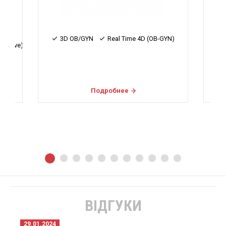
YN)
3D OB/GYN
Real Time 4D (OB-GYN)
Подробнее
ВІДГУКИ
29.01.2024