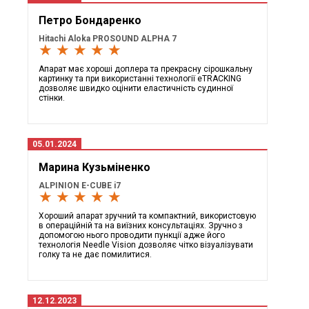
Петро Бондаренко
Hitachi Aloka PROSOUND ALPHA 7
★ ★ ★ ★ ★
Апарат має хороші доплера та прекрасну сірошкальну
картинку та при використанні технології eTRACKING
дозволяє швидко оцінити еластичність судинної
стінки.
05.01.2024
Марина Кузьміненко
ALPINION E-CUBE i7
★ ★ ★ ★ ★
Хороший апарат зручний та компактний, використовую
в операційній та на виїзних консультаціях. Зручно з
допомогою нього проводити пункції адже його
технологія Needle Vision дозволяє чітко візуалізувати
голку та не дає помилитися.
12.12.2023