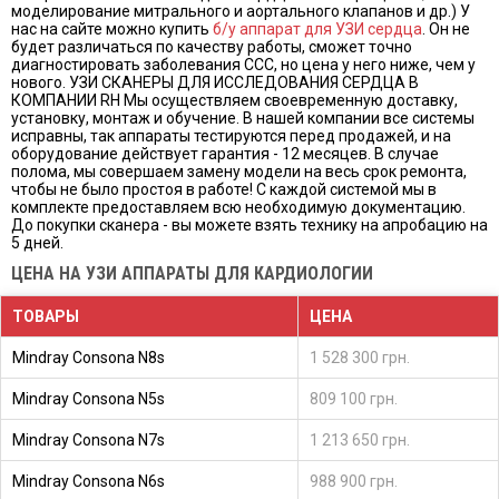
моделирование митрального и аортального клапанов и др.) У
нас на сайте можно купить
б/у аппарат для УЗИ сердца
. Он не
будет различаться по качеству работы, сможет точно
диагностировать заболевания ССС, но цена у него ниже, чем у
нового. УЗИ СКАНЕРЫ ДЛЯ ИССЛЕДОВАНИЯ СЕРДЦА В
КОМПАНИИ RH Мы осуществляем своевременную доставку,
установку, монтаж и обучение. В нашей компании все системы
исправны, так аппараты тестируются перед продажей, и на
оборудование действует гарантия - 12 месяцев. В случае
полома, мы совершаем замену модели на весь срок ремонта,
чтобы не было простоя в работе! С каждой системой мы в
комплекте предоставляем всю необходимую документацию.
До покупки сканера - вы можете взять технику на апробацию на
5 дней.
ЦЕНА НА УЗИ АППАРАТЫ ДЛЯ КАРДИОЛОГИИ
ТОВАРЫ
ЦЕНА
Mindray Consona N8s
1 528 300 грн.
Mindray Consona N5s
809 100 грн.
Mindray Consona N7s
1 213 650 грн.
Mindray Consona N6s
988 900 грн.