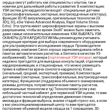
сердца смогут работать как специалисты с опытом, так и
новички для дальнейшей работы и развития. В комплектацию
УЗИ систем для кардиологии входят: специальные датчики
(трансэзофагеальные, секторные, внутрисердченые катеторы);
функции 3D/4D визуализации; оригинальные технологии (GI
3DQ, SQ, eSie Valves Advanced Analysis, Rapid Volume Stress
Echo). Эта группа имеет широкоформатные экраны с высоким
разрешением, чтобы во время ЭхоКГ можно было заметить
даже самые незначительные изменения. КАК ВЫБРАТЬ УЗИ
СКАНЕРЫ ДЛЯ КАРДИОЛОГИИ Мы рекомендуем учитывать
следующие критерии для выбора современного оборудования
для ультразвукового исследования сердца: Производителя
(например, компания Canon хорошо зарекомендовала себя в
пакетах автоматических расчетов, а Siemens в качестве УЗ-
изображений); Тип сканера (
портативный УЗИ аппарат
, который
надежно пригодится для выездных консультаций, отделений
кардиореанимации, и стационарные, что можно размещать
прямо в кабинетах врача-сонолога-кардиолога); Класс
(начальный, средний, экспертный, премиум); Комплектация
датчиками (секторные, трансэзофагеальные, внутрисердечные
катетеры); Функционал (поддержка объемного сканирования,
режимы допплера, полуавтоматические пакеты расчетов,
оригинальные технологии и тд) Технологиями (если у вас
небольшой частный кабинет для первичной УЗИ оценки, то вам
достаточно технологий определения движения стенки
миокарда и фракции выброса, анализ стадий стресс-эхо, а если
у вас узкоспециализированный центр то вам пригодятся
построение объемной модели сердца за 1 сокращение, 3D-