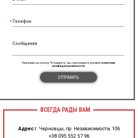
Світлана Мельничук
GE Vivid S60
Телефон
★ ★ ★ ★ ★
В плані кардіології дуже хороший апарат, сірошкальна
картинка дуже хороша, а доплера дозволяють чітко
візуалізувати діяльність передсердь та шлуночків.
Сообщения
Також технологія AI Auto Measure 2D сильно
скоротила час обстежень пацієнтів.
Нажимая на кнопку "Отправить" вы принимаете условия
политики
конфиденциальности
27.06.2023
ОТПРАВИТЬ
Надія Литвинчук
Esaote Mylab Six
★ ★ ★ ★ ★
Якістю картинки дуже задоволений, QIMT та XStrain
технології кратно покращують сірошкальну та
ВСЕГДА РАДЫ ВАМ
доплерівську візуалізацію.
Адрес:
г. Черновцы, пр. Независимости, 106
10.05.2023
+38 095 552 57 96