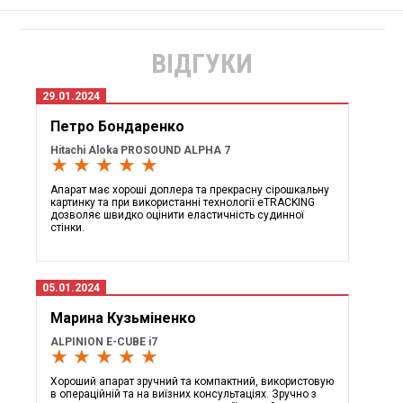
ВІДГУКИ
29.01.2024
Петро Бондаренко
Hitachi Aloka PROSOUND ALPHA 7
★ ★ ★ ★ ★
Апарат має хороші доплера та прекрасну сірошкальну
картинку та при використанні технології eTRACKING
дозволяє швидко оцінити еластичність судинної
стінки.
05.01.2024
Марина Кузьміненко
ALPINION E-CUBE i7
★ ★ ★ ★ ★
Хороший апарат зручний та компактний, використовую
в операційній та на виїзних консультаціях. Зручно з