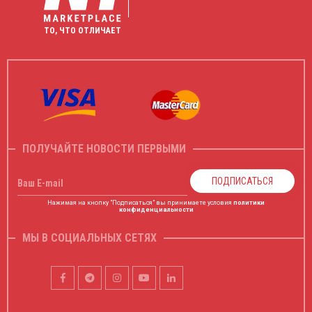
27.02.2023
ТО, ЧТО ОТЛИЧАЕТ
Віталій Іваненко
ESAOTE MyLab 70
★ ★ ★ ★ ★
Високоякісний італійський УЗД апарат з чудовою
якістю зображення, при цьому технології виробника
Beam Former, eXtreme Focusing Technology прибирють
артефакти та дозволяють значно підвищити якість
картинки в конкретній фокусній ділянці.
ПОЛУЧАЙТЕ НОВОСТИ ПЕРВЫМИ
ПОДПИСАТЬСЯ
Ваш E-mail
03.02.2023
Нажимая на кнопку "Подписаться" вы принимаете условия
политики
Тетяна Мельниченко
конфиденциальности
ESAOTE MyLab 40
★ ★ ★ ★ ★
МЫ В СОЦИАЛЬНЫХ СЕТЯХ
З переваг виділю технологію TVM яка кратно
покращує якість зображення, воно чітке та
деталізоване. Це дозволяє мені впевнено ставити
діагнози та вірно ставити діагнози.