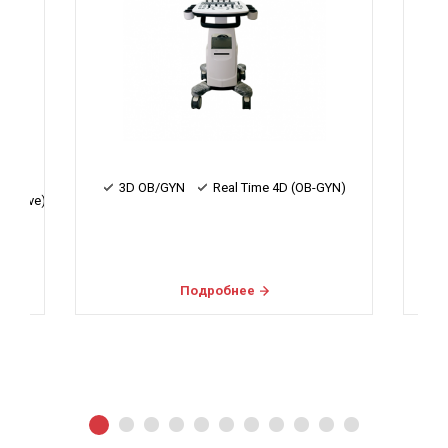
3D OB/GYN
Real Time 4D (OB-GYN)
r Wave)
я
Подробнее