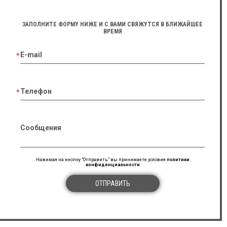
простоту в освоєнні з допомогою Scan Assistant,
приємний дизайн.
ЗАПОЛНИТЕ ФОРМУ НИЖЕ И С ВАМИ СВЯЖУТСЯ В БЛИЖАЙШЕЕ
ВРЕМЯ
27.06.2023
E-mail
Надія Литвинчук
Esaote Mylab Six
★ ★ ★ ★ ★
Телефон
Якістю картинки дуже задоволений, QIMT та XStrain
технології кратно покращують сірошкальну та
доплерівську візуалізацію.
Сообщения
10.05.2023
Юлія Коваленко
Нажимая на кнопку "Отправить" вы принимаете условия
политики
конфиденциальности
GE LOGIQ F8
★ ★ ★ ★ ★
ОТПРАВИТЬ
В апарата прекрасна фірмова сірошкальна кратинка і
дуже чутливі доплера, а працювати в режимі біопсії з
технологією B-Steer дуже зручно адже є можливість
зміни нахилу променя з та з допомогою цього
отримання більш якісної візуалізації біопсічної голки