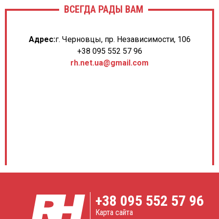
ВСЕГДА РАДЫ ВАМ
16.04.2023
Адрес:
г. Черновцы, пр. Независимости, 106
Дмитро Ковальченко
+38 095 552 57 96
GE Logiq F6
rh.net.ua@gmail.com
★ ★ ★ ★ ★
Якісний, простий та зручний у використанні апарат.
Відмічу високу якість сірошкальної картинки та
доплерів які забезпечені технологією SRI та SRI HD
23.03.2023
Оксана Шевченко
Samsung Medison HS40
★ ★ ★ ★ ★
Дуже задоволена апаратом, тут прекрасна м'яка та
чітка картинка, чудові доплера і величезний
функціонал, його легко пересувати по клініці. Та з ним
+38
095 552 57 96
зручно робити пункції з допомогою технології
NeedleMate+
Карта сайта