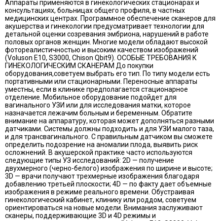
Аппараты применяются в гинекологических стационарах и
консультациях, больницах общего профиля, в частных
медицинских центрах. Программное обеспечение сканеров для
акушерства и гинекологии предусматривает технологии для
детальной оценки созревания эмбриона, нарушений в работе
половых органов женщин. Многие модели обладают высокой
фотореалистичностью и высоким качеством изображений
(Voluson E10, S3000, Chison Qbit9). ОСОБЫЕ ТРЕБОВАНИЯ К
ГИНЕКОЛОГИЧЕСКИМ СКАНЕРАМ До покупки
оборудования,советуем выбрать его тип. По типу модели есть
портативными или стационарными. Переносные аппараты
уместны, если в клинике предполагается стационарное
отделение. Мобильное оборудование подойдет для
вагинального УЗИ или для исследования матки, которое
назначается лежачим больным и беременным. Обратите
внимание на аппаратуру, которая может дополняться разными
датчиками. Системы должны подходить и для УЗИ малого таза,
и для трансвагинального. С правильным датчиком вы сможете
определить подозрение на аномалии плода, выявить риск
осложнений. В акушерской практике часто используются
следующие типы УЗ исследований: 2D — получение
двухмерного (черно-белого) изображения по ширине и высоте;
3D — врачи получают трехмерные изображения благодаря
добавлению третьей плоскости; 4D — по факту дает объемные
изображения в режиме реального времени. Обустраивая
гинекологический кабинет, клинику или роддом, советуем
ориентироваться на новые модели. Внимания заслуживают
сканеры, поддерживающие 3D и 4D режимы и