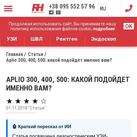
+38
095 552 57 96
RU
UA
Дистрибуция медицинского оборудования
Продолжая использовать сайт, Вы принимаете нашу
OK
политику использования файлов cookie,
подробнее
УЗИ
ШВЛ
Рентген
Эндоскоп
Главная
Статьи
Aplio 300, 400, 500: какой подойдет именно вам?
APLIO 300, 400, 500: КАКОЙ ПОДОЙДЕТ
ИМЕННО ВАМ?
★ ★ ★ ★ ☆
01.11.2018 "Статьи"
🤖 Краткий пересказ от ИИ
Статья посвящена диагностическим УЗИ-