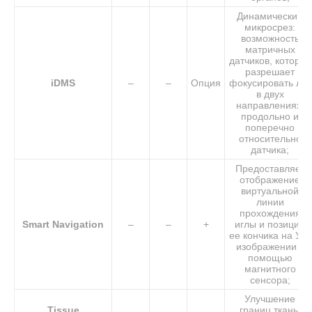
Динамический
микросрез:
возможность
матричных
датчиков, которая
разрешает
iDMS
–
–
Опция
фокусировать луч
в двух
направлениях:
продольно и
поперечно
относительно
датчика;
Предоставляет
отображение
виртуальной
линии
прохождения
Smart Navigation
–
–
+
иглы и позиции
ее кончика на УЗ-
изображении с
помощью
магнитного
сенсора;
Улучшение
Tissue
границ ткань/