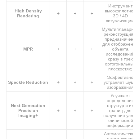
Инструмент
High Density
высокоплотной
+
+
+
Rendering
3D / 4D
визуализации;
Мультипланарная
реконструкция –
предназначена
для отображения
MPR
+
+
+
объекта
исследований
сразу в трех
ортогональных
плоскостях;
Эффективно
Speckle Reduction
+
+
+
устраняет шумы
изображения
Улучшает
определение
Next Generation
структур и их
Precision
+
+
+
границ для
Imaging+
получения узкой
клинической
информации;
Автоматическая
оптимизация