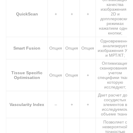
качества
изображения в
QuickScan
+
+
+
2D и
допплеровских
режимах
нажатием одной
кнопки;
Одновременно
анализирует
Smart Fusion
Опция
Опция
Опция
изображения УЗИ
и МРТ/КТ;
Оптимизация
сканирования с
Tissue Specific
учетом
Опция
Опция
+
Optimisation
специфики ткани,
которую
исследуют;
Дает расчет доли
сосудистых
Vascularity Index
–
+
+
элементов в
исследуемом
объеме ткани;
Позволяет с
невероятной
точностью