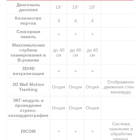
Диагональ
19”
19”
19”
дисплея
Количество
3
4
4
портов
Сенсорная
+
+
+
панель
Максимальная
глубина
до 40
до 40
до 40
сканирования в
см
см
см
В-режиме
3D/4D
+
+
+
визуализация
Отображение
2D Wall Motion
Опция
Опция
Опция
движения стенок
Tracking
миокарда;
ЭКГ-модуль и
проведение
Опция
Опция
Опция
стресс-
эхокардиографии
Система
хранения и
DICOM
+
+
+
обработки
данных;