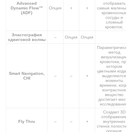
Advanced
отображать
Dynamic Flow™
Опция
+
+
самые маленькие
(ADF)
кровеносные
сосуды и
сложный
кровоток;
Эластография
–
Опция
Опция
сдвиговой волны
Параметрический
метод
визуализации
кровотока, при
котором
цветными кодами
Smart Navigation,
–
–
+
выделяются
CHI
моменты
времени, когда
контрастное
вещество
достигает места
исследования;
Создает 3D
отображение
Fly Thru
–
–
+
внутренних
стенок полостных
органов;