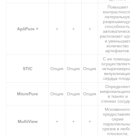
Повышает
контрастность,
латеральную
разрешающую
способность,
ApliPure +
+
+
+
автоматически
распознает шумы
и уменьшает
количество
артефактов.
С ее помощью
осуществляется
STIC
Опция
Опция
Опция
четырехмерная
визуализация
сердца плода;
Определяет
микрокальцинаты
MicroPure
Опция
Опция
Опция
в тканях и
стенках сосудов;
Мгновенного
предоставляет
серии
MultiView
+
+
+
параллельных
срезов в любой
плоскости;