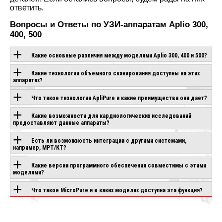
ответить.
Вопросы и Ответы по УЗИ-аппаратам Aplio 300,
400, 500
Какие основные различия между моделями Aplio 300, 400 и 500?
Какие технологии объемного сканирования доступны на этих
аппаратах?
ОБОРУДОВАНИЕ С
Что такое технология ApliPure и какие преимущества она дает?
ЭТОЙ
Какие возможности для кардиологических исследований
ТЕХНОЛОГИЕЙ
предоставляют данные аппараты?
Есть ли возможность интеграции с другими системами,
например, МРТ/КТ?
SONOSTAR UPROB
IO AIR
CANON APLIO GO
8S
Какие версии программного обеспечения совместимы с этими
аказ
Под заказ
моделями?
В наличии
Что такое MicroPure и в каких моделях доступна эта функция?