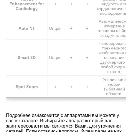
Enhancement for
+
+
+
жидкость для
Cardiology
кардиологических
исследований;
Автоматическое
измерение
Auto NT
Опция
+
+
толщины шейной
складки плода;
Генерирование
трехмерного
изображения на
Smart 3D
Опция
+
+
основании
двухмерного в
любой форме
охвата;
Увеличение
любой
Spot Zoom
+
+
+
выбранной
области.
Подробнее ознакомится с аппаратами вы можете у
нас в каталоге. Выбирайте аппарат который вас
заинтересовал и мы свяжемся Вами, для уточнения
деталей. Если остались вопросы, будем рады на них