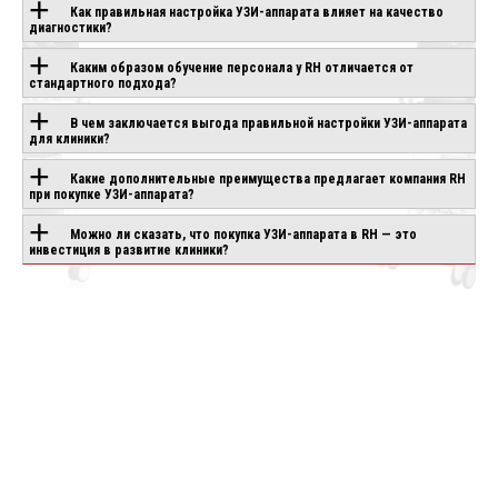
Как правильная настройка УЗИ-аппарата влияет на качество
ОБОРУДОВАНИЕ С
диагностики?
ЭТОЙ
Каким образом обучение персонала у RH отличается от
стандартного подхода?
ТЕХНОЛОГИЕЙ
В чем заключается выгода правильной настройки УЗИ-аппарата
для клиники?
Какие дополнительные преимущества предлагает компания RH
SONOSTAR UPROB
IO AIR
CANON APLIO GO
при покупке УЗИ-аппарата?
8S
аказ
Под заказ
В наличии
Можно ли сказать, что покупка УЗИ-аппарата в RH — это
инвестиция в развитие клиники?