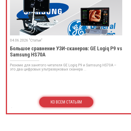
13.02.2026
yrjlVxtuXmFupZerTQQtc
★ ☆ ☆ ☆ ☆
04.06.2026 "Статьи"
HVwuhAJIWHExDNolQHZQQfts
Большое сравнение УЗИ-сканеров: GE Logiq P9 vs
Samsung HS70A
Резюме для занятого читателя GE Logiq P9 и Samsung HS70A –
это два цифровых ультразвуковых сканера ...
КО ВСЕМ СТАТЬЯМ