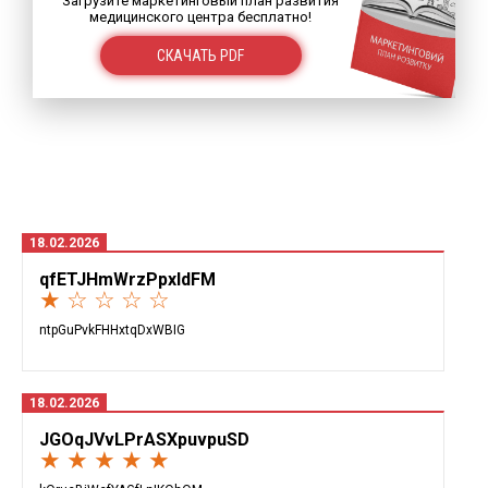
Загрузите маркетинговый план развития
медицинского центра бесплатно!
СКАЧАТЬ PDF
18.02.2026
qfETJHmWrzPpxldFM
★ ☆ ☆ ☆ ☆
ntpGuPvkFHHxtqDxWBIG
18.02.2026
JGOqJVvLPrASXpuvpuSD
★ ★ ★ ★ ★