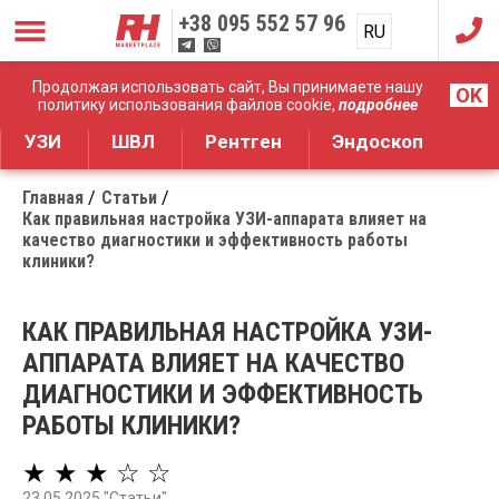
+38
095 552 57 96
RU
UA
Дистрибуция медицинского оборудования
Продолжая использовать сайт, Вы принимаете нашу
OK
политику использования файлов cookie,
подробнее
УЗИ
ШВЛ
Рентген
Эндоскоп
Главная
Статьи
Как правильная настройка УЗИ-аппарата влияет на
качество диагностики и эффективность работы
клиники?
КАК ПРАВИЛЬНАЯ НАСТРОЙКА УЗИ-
АППАРАТА ВЛИЯЕТ НА КАЧЕСТВО
ДИАГНОСТИКИ И ЭФФЕКТИВНОСТЬ
РАБОТЫ КЛИНИКИ?
★ ★ ★ ☆ ☆
23.05.2025 "Статьи"