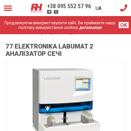
+38
095 552 57 96
UA
RU
Продовжуючи використовувати сайт, Ви приймаєте нашу
OK
політику використання cookies,
детальніше
Головна
Лабораторне обладнання
LABUMAT 2
77 ELEKTRONIKA LABUMAT 2
АНАЛІЗАТОР СЕЧІ