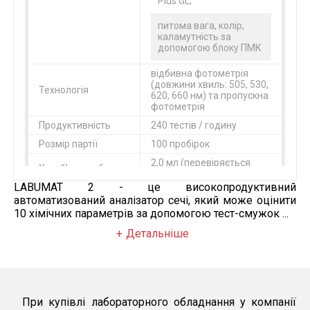
Plus GL;
питома вага, колір,
каламутність за
допомогою блоку ПМК
відбивна фотометрія
(довжини хвиль: 505, 530,
Технологія
620, 660 нм) та пропускна
фотометрія
Продуктивність
240 тестів / годину
Розмір партії
100 пробірок
2,0 мл (перевіряється
Хв. об'єм проби
датчиком рівня зразка)
LABUMAT 2 - це високопродуктивний
Об'єм пам'яті
10 000 результатів
автоматизований аналізатор сечі, який може оцінити
вбудований
10 хімічних параметрів за допомогою тест-смужок ...
Принтер
термопринтер
Детальніше
Зчитувач штрих-
вбудований
кодів
600 x 650 x 635 мм (Ш x Г x
Розміри
В)
Вага
55 кг
При купівлі лабораторного обладнання у компанії