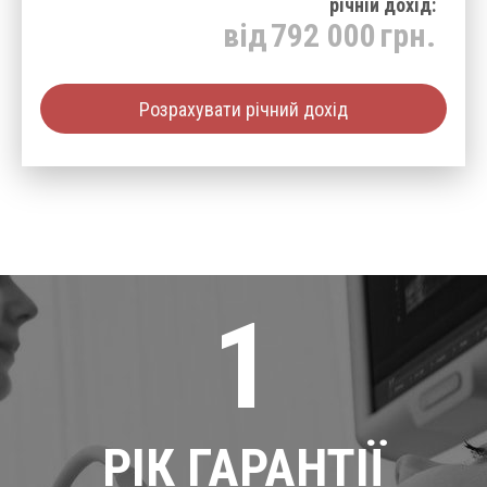
річнiй дохід:
від
792 000
грн.
Розрахувати річний дохід
1
РІК ГАРАНТІЇ