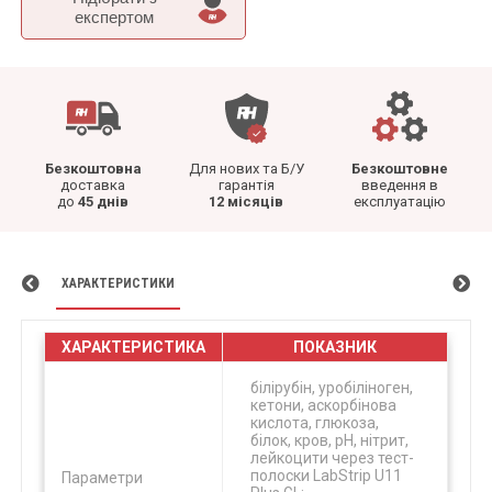
експертом
Безкоштовна
Для нових та Б/У
Безкоштовне
доставка
гарантія
введення в
до
45 днів
12 місяців
експлуатацію
ХАРАКТЕРИСТИКИ
ХАРАКТЕРИСТИКА
ПОКАЗНИК
білірубін, уробіліноген,
кетони, аскорбінова
кислота, глюкоза,
білок, кров, рН, нітрит,
лейкоцити через тест-
полоски LabStrip U11
Параметри