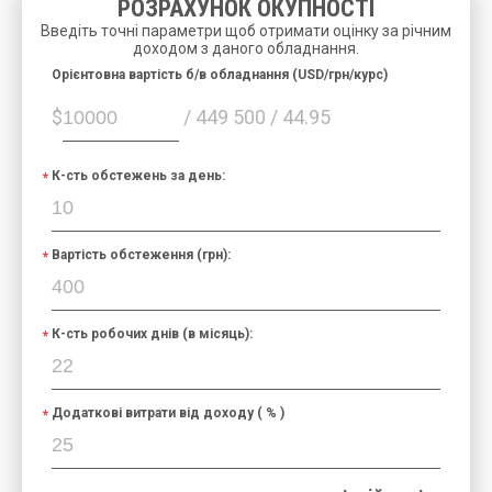
РОЗРАХУНОК ОКУПНОСТІ
Введіть точні параметри щоб отримати оцінку за річним
доходом з даного обладнання.
Орієнтовна вартість б/в обладнання (USD/грн/курс)
$
/ 449 500 / 44.95
К-сть обстежень за день:
Вартість обстеження (грн):
К-сть робочих днів (в місяць):
Додаткові витрати від доходу ( % )