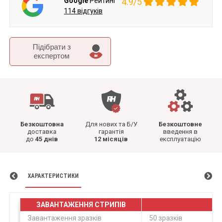
Google
Рейтинг
4.9/5
114 відгуків
Підібрати з
експертом
Безкоштовна
Для нових та Б/У
Безкоштовне
доставка
гарантія
введення в
до
45 днів
12 місяців
експлуатацію
ХАРАКТЕРИСТИКИ
ЗАВАНТАЖЕННЯ СТРИПІВ
Завантаження зразків
50 зразків