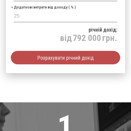
Додаткові витрати від доходу ( % )
річнiй дохід:
від
792 000
грн.
Розрахувати річний дохід
1