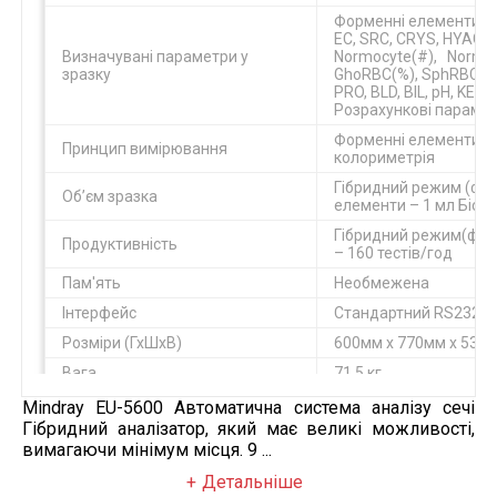
Форменні елементи: В
EC, SRC, CRYS, HYAC, 
Визначувані параметри у
Normocyte(#), Normocyt
зразку
GhoRBC(%), SphRBC(%),
PRO, BLD, BIL, pH, KET, 
Розрахункові параметр
Форменні елементи – 
Принцип вимірювання
колориметрія
Гібридний режим (форм
Об’єм зразка
елементи – 1 мл Біохім
Гібридний режим(форме
Продуктивність
– 160 тестів/год
Пам'ять
Необмежена
Інтерфейс
Стандартний RS232
Розміри (ГхШхВ)
600мм х 770мм х 530
Вага
71,5 кг
Mindray EU-5600 Автоматична система аналізу сечі
Гібридний аналізатор, який має великі можливості,
вимагаючи мінімум місця. 9 ...
Детальніше