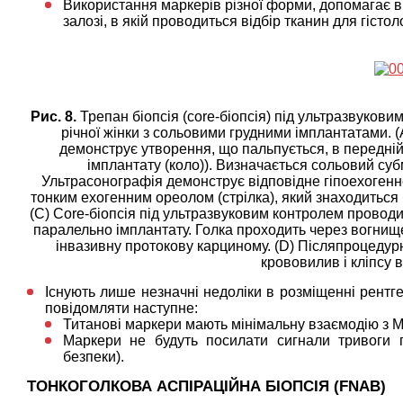
Використання маркерів різної форми, допомагає від
залозі, в якій проводиться відбір тканин для гісто
Рис. 8.
Трепан біопсія (core-біопсія) під ультразвукови
річної жінки з сольовими грудними імплантатами. 
демонструє утворення, що пальпується, в передній
імплантату (коло)). Визначається сольовий суб
Ультрасонографія демонструє відповідне гіпоехогенн
тонким ехогенним ореолом (стрілка), який знаходиться
(C) Core-біопсія під ультразвуковим контролем проводил
паралельно імплантату. Голка проходить через вогнище
інвазивну протокову карциному. (D) Післяпроцедур
крововилив і кліпсу в
Існують лише незначні недоліки в розміщенні рентг
повідомляти наступне:
Титанові маркери мають мінімальну взаємодію з М
Маркери не будуть посилати сигнали тривоги 
безпеки).
ТОНКОГОЛКОВА АСПІРАЦІЙНА БІОПСІЯ (FNAB)