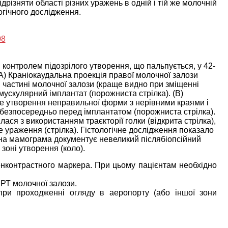
різняти області різних уражень в одній і тій же молочній
логічного дослідження.
м контролем підозрілого утворення, що пальпується, у 42-
(A) Краніокаудальна проекція правої молочної залози
 частині молочної залози (краще видно при зміщенні
мускулярний імплантат (порожниста стрілка). (В)
е утворення неправильної форми з нерівними краями і
 безпосередньо перед імплантатом (порожниста стрілка).
ася з використанням траєкторії голки (відкрита стрілка),
 ураження (стрілка). Гістологічне дослідження показало
на мамограма документує невеликий післябіопсійний
 зоні утворення (коло).
енконтрастного маркера. При цьому пацієнтам необхідно
РТ молочної залози.
при проходженні огляду в аеропорту (або іншої зони