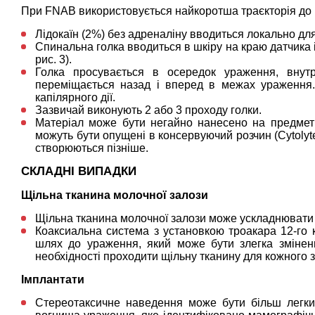
При FNAB використовується найкоротша траєкторія до
Лідокаїн (2%) без адреналіну вводиться локально для
Спинальна голка вводиться в шкіру на краю датчика і
рис. 3).
Голка просувається в осередок ураження, внут
переміщається назад і вперед в межах ураження.
капілярного дії.
Зазвичай виконують 2 або 3 проходу голки.
Матеріал може бути негайно нанесено на предметн
можуть бути опущені в консервуючий розчин (Cytolyte
створюються пізніше.
СКЛАДНІ ВИПАДКИ
Щільна тканина молочної залози
Щільна тканина молочної залози може ускладнювати 
Коаксиальна система з установкою троакара 12-го к
шлях до ураження, який може бути злегка змінен
необхідності проходити щільну тканину для кожного зр
Імплантати
Стереотаксичне наведення може бути більш легки