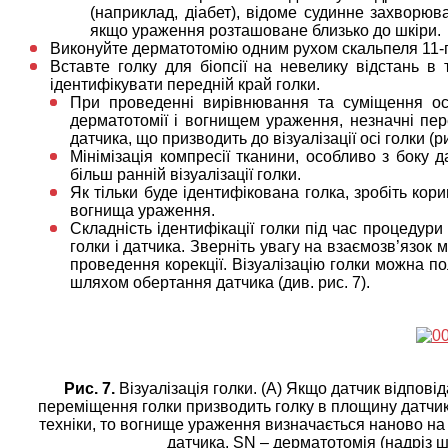
(наприклад, діабет), відоме судинне захворю
якщо ураження розташоване близько до шкіри.
Виконуйте дерматотомію одним рухом скальпеля 11-
Вставте голку для біопсії на невелику відстань в 
ідентифікувати передній край голки.
При проведенні вирівнювання та суміщення осі
дерматотомії і вогнищем ураження, незначні пе
датчика, що призводить до візуалізації осі голки (ри
Мінімізація компресії тканини, особливо з боку 
більш ранній візуалізації голки.
Як тільки буде ідентифікована голка, зробіть кор
вогнища ураження.
Складність ідентифікації голки під час процедури
голки і датчика. Зверніть увагу на взаємозв’язок 
проведення корекції. Візуалізацію голки можна 
шляхом обертання датчика (див. рис. 7).
Рис. 7.
Візуалізація голки. (A) Якщо датчик відпові
переміщення голки призводить голку в площину датчика
техніки, то вогнище ураження визначається наново на
датчика. SN – дерматотомія (надріз ш