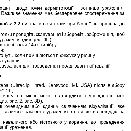
ощині щодо точки дерматотомії і вогнища ураження,
. Важливе значення має безперервне спостереження за
б ≥ 2,2 см траєкторія голки при біопсії не привела до
голки проведіть сканування і збережіть зображення, щоб
раження (див. рис. 4D).
танні голки 14-го калібру.
й:
нуть, коли поміщаються в фіксуючу рідину.
ь пухлини.
овуватися для проведення неоад’ювантної терапії.
А
ра (Ultraclip; Inrad, Kentwood, MI, USA) після відбору
с. 5E):
кером на місці може підтвердити відповідність між
в. рис. 2, рис. 8D).
 очевидним або єдиним свідченням візуалізації, яке
ь великого ракового ураження з повною відповіддю на
 невеликого або кістозного утворення, до проведення
ації ураження.