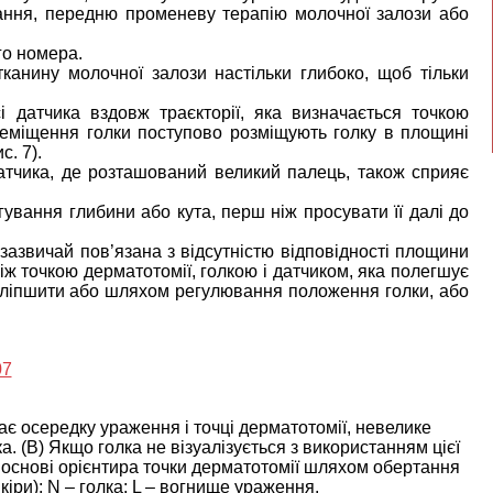
вання, передню променеву терапію молочної залози або
го номера.
тканину молочної залози настільки глибоко, щоб тільки
 датчика вздовж траєкторії, яка визначається точкою
реміщення голки поступово розміщують голку в площині
с. 7).
датчика, де розташований великий палець, також сприяє
игування глибини або кута, перш ніж просувати її далі до
 зазвичай пов’язана з відсутністю відповідності площини
між точкою дерматотомії, голкою і датчиком, яка полегшує
поліпшити або шляхом регулювання положення голки, або
дає осередку ураження і точці дерматотомії, невелике
. (B) Якщо голка не візуалізується з використанням цієї
 основі орієнтира точки дерматотомії шляхом обертання
кіри); N – голка; L – вогнище ураження.