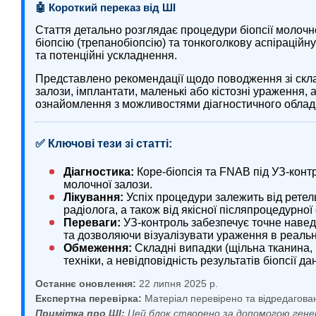
🤖 Короткий переказ від ШІ
Стаття детально розглядає процедури біопсії молочн
біопсію (трепанобіопсію) та тонкоголкову аспіраційну
та потенційні ускладнення.
Представлено рекомендації щодо поводження зі скл
залози, імплантати, маленькі або кістозні ураження, а
ознайомлення з можливостями діагностичного обла
✅ Ключові тези зі статті:
Діагностика:
Коре-біопсія та FNAB під УЗ-кон
молочної залози.
Лікування:
Успіх процедури залежить від ретел
радіолога, а також від якісної післяпроцедурної 
Переваги:
УЗ-контроль забезпечує точне навед
та дозволяючи візуалізувати ураження в реальн
Обмеження:
Складні випадки (щільна тканина, 
техніки, а невідповідність результатів біопсії 
Останнє оновлення:
22 липня 2025 р.
Експертна перевірка:
Матеріал перевірено та відредагова
Примітка про ШІ:
Цей блок створено за допомогою гене