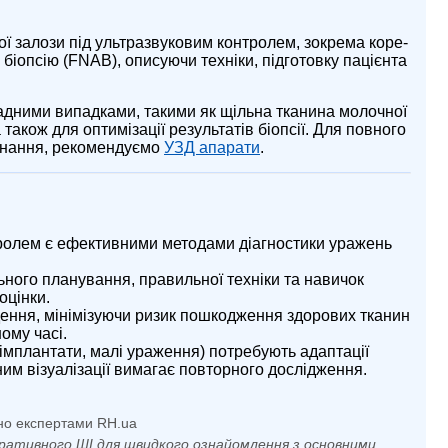
ої залози під ультразвуковим контролем, зокрема коре-
 біопсію (FNAB), описуючи техніки, підготовку пацієнта
адними випадками, такими як щільна тканина молочної
 також для оптимізації результатів біопсії. Для повного
днання, рекомендуємо
УЗД апарати
.
тролем є ефективними методами діагностики уражень
ьного планування, правильної техніки та навичок
оцінки.
ення, мінімізуючи ризик пошкодження здорових тканин
ому часі.
імплантати, малі ураження) потребують адаптації
даним візуалізації вимагає повторного дослідження.
но експертами RH.ua
ративного ШІ для швидкого ознайомлення з основними