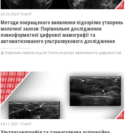
20.03.2024 "Статті"
Методи покращеного виявлення підозрілих утворень
молочної залози: Порівняльне дослідження
повноформатної цифрової мамографії та
автоматизованого ультразвукового дослідження
молочної залози у 117 пацієнток з трепан біопсією
🤖 Короткий переказ від ШІ Стаття аналізує ефективність цифрової пов...
24.11.2021 "Статті"
Ультрасонографія та тонкоголкова аспіраційна