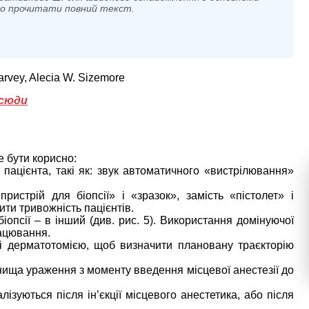
мо прочитати повний текст.
Harvey, Alecia W. Sizemore
сюди
 бути корисно:
пацієнта, такі як: звук автоматичного «вистрілювання»
ристрій для біопсії» і «зразок», замість «пістолет» і
ти тривожність пацієнтів.
біопсії – в інший (див. рис. 5). Використання домінуючої
рацювання.
 і дерматотомією, щоб визначити плановану траєкторію
гнища ураження з моменту введення місцевої анестезії до
лізуються після ін’єкції місцевого анестетика, або після