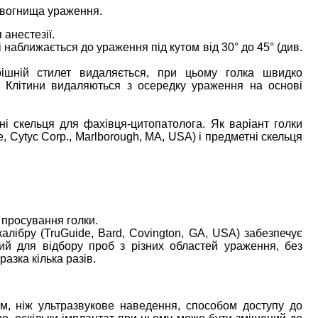
 вогнища ураження.
 анестезії.
 наближається до ураження під кутом від 30° до 45° (див.
рішній стилет видаляється, при цьому голка швидко
 Клітини видаляються з осередку ураження на основі
і скельця для фахівця-цитопатолога. Як варіант голки
, Cytyc Corp., Marlborough, MA, USA) і предметні скельця
просування голки.
алібру (TruGuide, Bard, Covington, GA, USA) забезпечує
ий для відбору проб з різних областей ураження, без
азка кілька разів.
м, ніж ультразвукове наведення, способом доступу до