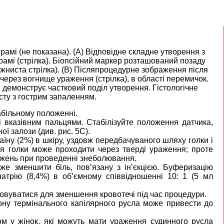
рамі (не показана). (А) Відповідне складне утворення з
амі (стрілка). Біопсійний маркер розташований позаду
жниста стрілка). (B) Післяпроцедурне зображення після
через вогнище ураження (стрілка), в області перемичок.
демонструє частковий поділ утворення. Гістологічне
сту з гострим запаленням.
абільному положенні.
і вказівним пальцями. Стабілізуйте положення датчика,
ї залози (див. рис. 5C).
аїну (2%) в шкіру, уздовж передбачуваного шляху голки і
ія голки може проходити через тверді ураження; проте
ажень при проведенні знеболювання.
оже зменшити біль, пов’язану з ін’єкцією. Буферизацію
атрію (8,4%) в об’ємному співвідношенні 10: 1 (5 мл
товуватися для зменшення кровотечі під час процедури.
 зону термінального капілярного русла може привести до
ом у жінок, які можуть мати ураження судинного русла