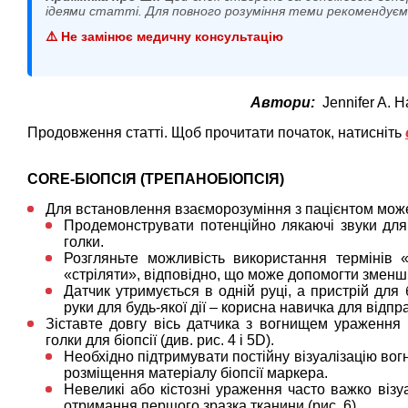
ідеями статті. Для повного розуміння теми рекомендує
⚠️ Не замінює медичну консультацію
Автори:
Jennifer A. 
Продовження статті. Щоб прочитати початок, натисніть
CORE-БІОПСІЯ (ТРЕПАНОБІОПСІЯ)
Для встановлення взаєморозуміння з пацієнтом може
Продемонструвати потенційно лякаючі звуки для 
голки.
Розгляньте можливість використання термінів «п
«стріляти», відповідно, що може допомогти зменши
Датчик утримується в одній руці, а пристрій для 
руки для будь-якої дії – корисна навичка для відп
Зіставте довгу вісь датчика з вогнищем ураження
голки для біопсії (див. рис. 4 і 5D).
Необхідно підтримувати постійну візуалізацію во
розміщення матеріалу біопсії маркера.
Невеликі або кістозні ураження часто важко візуа
отримання першого зразка тканини (рис. 6).