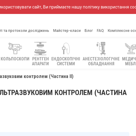
ористовувати сайт, Ви приймаєте нашу політику використання coo
ті та протоколи досліджень
Майстер-класи
Блог
FAQ
Комплексне ос
КОЛЬПОСКОПИ
РЕНТГЕН
ЕНДОСКОПІЧНІ
АНЕСТЕЗІОЛОГІЧНЕ
МЕДИЧ
АПАРАТИ
СИСТЕМИ
ОБЛАДНАННЯ
МЕБЛ
развуковим контролем (Частина II)
УЛЬТРАЗВУКОВИМ КОНТРОЛЕМ (ЧАСТИНА