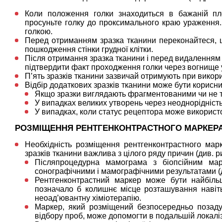
Коли положення голки знаходиться в бажаній пл
просуньте голку до проксимального краю ураження
голкою.
Перед отриманням зразка тканини переконайтеся, що
пошкодження стінки грудної клітки.
Після отримання зразка тканини і перед видаленням 
підтвердити факт проходження голки через вогнище у
П’ять зразків тканини зазвичай отримують при викорис
Відбір додаткових зразків тканини може бути корисни
Якщо зразки виглядають фрагментованими чи не то
У випадках великих утворень через неоднорідніст
У випадках, коли статус рецептора може використ
РОЗМІЩЕННЯ РЕНТГЕНКОНТРАСТНОГО МАРКЕР
Необхідність розміщення рентгенконтрастного марке
зразків тканини важлива з цілого ряду причин (див. ри
Післяпроцедурна мамограма з біопсійним мар
сонографічними і мамографічними результатами (ди
Рентгенконтрастний маркер може бути найбільш
позначало б колишнє місце розташування навіт
неоад’ювантну хіміотерапію.
Маркер, який розміщений безпосередньо позаду
відбору проб, може допомогти в подальшій локаліз