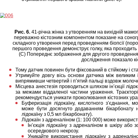
Рис. 6.
41-річна жінка з утворенням на вихідній мамог
переважно кістозним компонентом показане на соногр
складного утворення перед проведенням біопсії (поро
першого проведення демонструє голку, яка проходить 
(C) Попереднє зображення для другого проведення 
дослідження показало кі
Тому датчик повинен бути фіксований в стійкому і ст
Утримуйте довгу вісь основи датчика між великим 
випрямивши четвертий і п’ятий пальці вздовж молочно
Місцева анестезія проводиться шляхом ін’єкції лідок
за межами віддаленої частини ураження. Траєктор
рекомендується уникати проколювання кістозних ур
Буферизація лідокаїну, кислотного з’єднання, м
може бути досягнуто додаванням бікарбонату н
лідокаїну з 0,5 мл бікарбонату).
Лідокаїн з адреналіном (1: 100 000) може викорис
Ін’єкція лідокаїну з адреналіном в шкіру або
осередкового некрозу.
Уникайте використання лідокаїну з адреналін