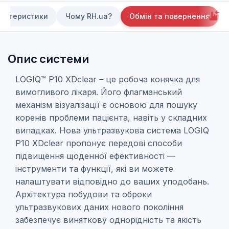
актеристики
Чому RH.ua?
Обмін та повернення
Опис системи
LOGIQ™ P10 XDclear – це робоча конячка для
вимогливого лікаря. Його флагманський
механізм візуалізації є основою для пошуку
коренів проблеми пацієнта, навіть у складних
випадках. Нова ультразвукова система LOGIQ
P10 XDclear пропонує передові способи
підвищення щоденної ефективності —
інструменти та функції, які ви можете
налаштувати відповідно до ваших уподобань.
Архітектура побудови та оброки
ультразвукових даних нового покоління
забезпечує виняткову однорідність та якість