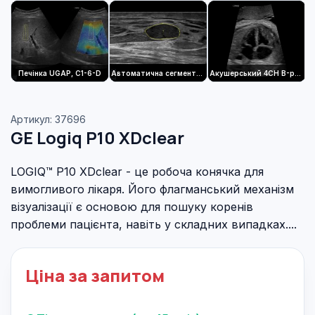
Печінка UGAP, C1-6-D
Автоматична сегментація уражень молочної залози, ML6-15-RS
Акушерський 4CH B-режим, C1-6-D
B
Артикул: 37696
GE Logiq P10 XDclear
LOGIQ™ P10 XDclear - це робоча конячка для
вимогливого лікаря. Його флагманський механізм
візуалізації є основою для пошуку коренів
проблеми пацієнта, навіть у складних випадках....
Ціна за запитом