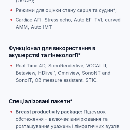
(UGAP);
Режими для оцінки стану серця та судин*;
Cardiac AFI, Stress echo, Auto EF, TVI, curved
AMM, Auto IMT
Функціонал для використання в
акушерстві та гінекології*
Real Time 4D, SonoRenderlive, VOCAL II,
Betaview, HDlive™, Omniview, SonoNT and
SonoIT, OB measure assistant, STIC.
Спеціалізовані пакети*
Breast productivity package:
Підсумок
обстеження – включає вимірювання та
розташування уражень і лімфатичних вузлів