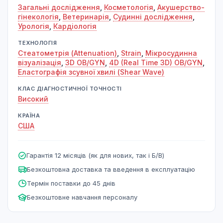
Загальні дослідження
,
Косметологія
,
Акушерство-
гінекологія
,
Ветеринарія
,
Судинні дослідження
,
Урологія
,
Кардіологія
ТЕХНОЛОГІЯ
Стеатометрія (Attenuation)
,
Strain
,
Мікросудинна
візуалізація
,
3D OB/GYN
,
4D (Real Time 3D) OB/GYN
,
Еластографія зсувної хвилі (Shear Wave)
КЛАС ДІАГНОСТИЧНОЇ ТОЧНОСТІ
Високий
КРАЇНА
США
Гарантія 12 місяців (як для нових, так і Б/В)
Безкоштовна доставка та введення в експлуатацію
Термін поставки до 45 днів
Безкоштовне навчання персоналу