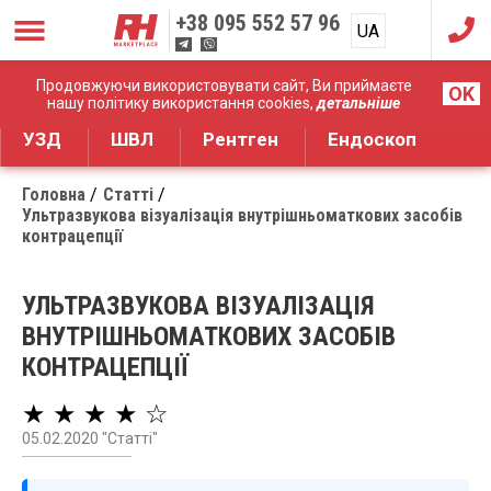
+38
095 552 57 96
UA
RU
Дистрибуція медичного обладнання
Продовжуючи використовувати сайт, Ви приймаєте
OK
нашу політику використання cookies,
детальніше
УЗД
ШВЛ
Рентген
Ендоскоп
Головна
Статті
Ультразвукова візуалізація внутрішньоматкових засобів
контрацепції
УЛЬТРАЗВУКОВА ВІЗУАЛІЗАЦІЯ
ВНУТРІШНЬОМАТКОВИХ ЗАСОБІВ
КОНТРАЦЕПЦІЇ
★ ★ ★ ★ ☆
05.02.2020 "Статті"