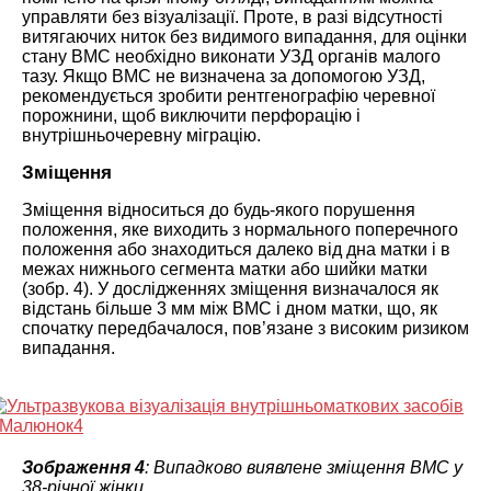
управляти без візуалізації. Проте, в разі відсутності
витягаючих ниток без видимого випадання, для оцінки
стану ВМС необхідно виконати УЗД органів малого
тазу. Якщо ВМС не визначена за допомогою УЗД,
рекомендується зробити рентгенографію черевної
порожнини, щоб виключити перфорацію і
внутрішньочеревну міграцію.
Зміщення
Зміщення відноситься до будь-якого порушення
положення, яке виходить з нормального поперечного
положення або знаходиться далеко від дна матки і в
межах нижнього сегмента матки або шийки матки
(зобр. 4). У дослідженнях зміщення визначалося як
відстань більше 3 мм між ВМС і дном матки, що, як
спочатку передбачалося, пов’язане з високим ризиком
випадання.
Зображення 4
: Випадково виявлене зміщення ВМС у
38-річної жінки.