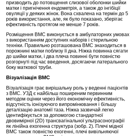
призводить до потовщення слизової оболонки шийки
матки і пригнічення ендометрія, а також до інгібіції
овуляції у деяких жінок. Вона схвалена на термін до 5
років використання, але, як було показано, зберігає
ефективність протягом не менше 7 років.
Розміщення ВМС виконується в амбулаторних умовах
з використанням доступних наборів і стерильною
техніки. Правильно розташована ВМС знаходиться в
порожнині матки поблизу її дна. Ніжка повинна сягати
до шийки матки, і два плеча повинні бути повністю
розгорнуті під час введення, досягаючи латерального
боку маткової труби.
Візуалізація ВМС
Візуалізація грає вирішальну роль у веденні пацієнтів
з ВМС. УЗД є найбільш поширеним первинним
методом оцінки через його економічну ефективність,
відсутність іонізуючого випромінювання і більшу
деталізацію анатомії таза. Ніжка зазвичай легко
ідентифікується за допомогою стандартної
двовимірної (2D) трансвагінальної ультрасонографії
як лінійна ехогенна структура (зобр. 2). Плечі мідної
ВМС також повністю ехогенні, плечі вивільняючої