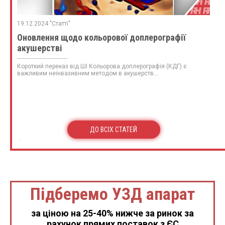
19.12.2024 "Статті"
Оновлення щодо кольорової доплерографії
акушерстві
Короткий переказ від ШІ Кольорова доплерографія (КДГ) є
важливим неінвазивним методом в акушерств...
ДО ВСІХ СТАТЕЙ
Підберемо УЗД апарат
за ціною на 25-40% нижче за ринок за
рахунок прямих поставок з ЄС