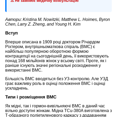
⚠️ Не замінює медичну консультацію
Автори: Kristina M. Nowitzki, Matthew L. Hoimes, Byron
Chen, Larry Z. Zheng, and Young H. Kim
Вступ
Вперше описана в 1909 році доктором Річардом
Ріхтером, внутрішньоматкова спіраль (ВМС) є
найбільш популярною оборотною формою
контрацепції на сьогоднішній день, її використовують
понад 168 мільйонів жінок у всьому світі. Проте, як і
раніше існують значні регіональні розходження у
використанні ВМС.
Більшість ВМС вводяться без УЗ-контролю. Але УЗД
грає важливу роль в оцінці положення ВМС і оцінці
ускладнень.
Типи і розміщення ВМС
Як мідні, так і гормон-вивільняючі ВМС в даний час
вільно доступні жінкам. Мідна TCu-380A виготовлена з
Т-образного поліетиленового каркасу з додаванням