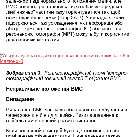
залежності від нормального положення матки, але
ВМС повинна розташовуватися поблизу середньої
лінії нижньої частини тазу і орієнтуватися так, щоб
плечі були вище ніжки (зобр 3A,B). У випадках, коли
підозрюються такі ускладнення, як перфорація або
абсцес, комп’ютерна томографія (КТ) або магнітно-
резонансна томографія (МРТ) можуть бути корисними
додатковими методами.
Зображення 3:
Рентгенографічний і комп’ютерно-
томографічний зовнішній вигляд Т-образної ВМС.
Неправильне положення ВМС
Випадання
Випадання ВМС частково або повністю відбувається
через зовнішній відділ шийки. Ризик випадання є
найбільшим в перший рік використання.
Коли випавший пристрій було ідентифіковано або
помічено на фізичному огляді, випаданням можна