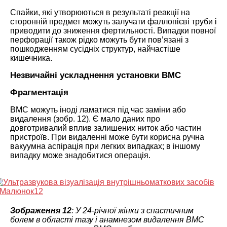
Спайки, які утворюються в результаті реакції на
сторонній предмет можуть залучати фаллопієві труби і
приводити до зниження фертильності. Випадки повної
перфорації також рідко можуть бути пов’язані з
пошкодженням сусідніх структур, найчастіше
кишечника.
Незвичайні ускладнення установки ВМС
Фрагментація
ВМС можуть іноді ламатися під час заміни або
видалення (зобр. 12). Є мало даних про
довготривалий вплив залишених ниток або частин
пристроїв. При видаленні може бути корисна ручна
вакуумна аспірація при легких випадках; в іншому
випадку може знадобитися операція.
Зображення 12
: У 24-річної жінки з спастичним
болем в області тазу і анамнезом видалення ВМС