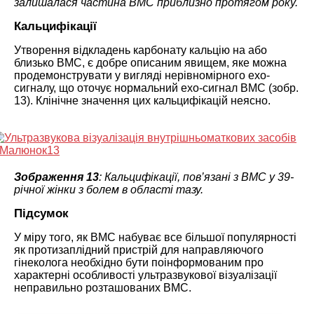
залишалася частина ВМС приблизно протягом року.
Кальцифікації
Утворення відкладень карбонату кальцію на або
близько ВМС, є добре описаним явищем, яке можна
продемонструвати у вигляді нерівномірного ехо-
сигналу, що оточує нормальний ехо-сигнал ВМС (зобр.
13). Клінічне значення цих кальцифікацій неясно.
Зображення 13
: Кальцифікації, пов’язані з ВМС у 39-
річної жінки з болем в області тазу.
Підсумок
У міру того, як ВМС набуває все більшої популярності
як протизаплідний пристрій для направляючого
гінеколога необхідно бути поінформованим про
характерні особливості ультразвукової візуалізації
неправильно розташованих ВМС.