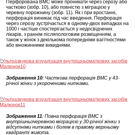
Перфорована ВМС може проникати через серозу або
частково (зобр. 10), або повністю з міграцією у
черевну порожнину (зобр. 11). Як і при вростанні,
перфорація виникає під час введення. Перфорація
через серозу зустрічається в одному-двох випадках на
1000 і частіше спостерігається у недосвідчених
лікарів, з раннім післяпологовим розміщенням, а
також у жінок з декількома попередніми вагітностями
або множинними викиднями.
Зображення 10
: Часткова перфорація ВМС у 43-
річної жінки з укороченими нитками.
Зображення 11
: Повна перфорація ВМС з
внутрішньочеревною міграцією у 30-річної жінки з
відсутніми нитками і болем в правому верхньому
квадранті живота.