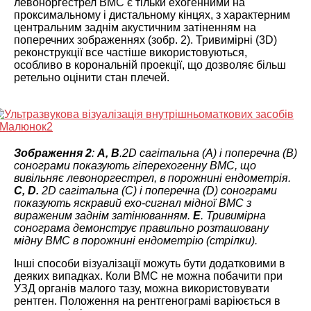
левоноргестрел ВМС є тільки ехогенними на
проксимальному і дистальному кінцях, з характерним
центральним заднім акустичним затіненням на
поперечних зображеннях (зобр. 2). Тривимірні (3D)
реконструкції все частіше використовуються,
особливо в корональній проекції, що дозволяє більш
ретельно оцінити стан плечей.
Зображення 2
:
A, B
.2D сагітальна (A) і поперечна (B)
сонограми показують гіперехогенну ВМС, що
вивільняє левоноргестрел, в порожнині ендометрія.
C, D.
2D сагітальна (C) і поперечна (D) сонограми
показують яскравий ехо-сигнал мідної ВМС з
вираженим заднім затінюванням.
E
. Тривимірна
сонограма демонструє правильно розташовану
мідну ВМС в порожнині ендометрію (стрілки).
Інші способи візуалізації можуть бути додатковими в
деяких випадках. Коли ВМС не можна побачити при
УЗД органів малого тазу, можна використовувати
рентген. Положення на рентгенограмі варіюється в