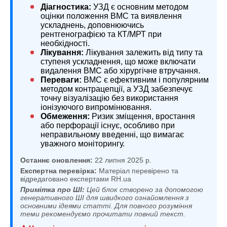
Діагностика:
УЗД є основним методом
оцінки положення ВМС та виявлення
ускладнень, доповнюючись
рентгенографією та КТ/МРТ при
необхідності.
Лікування:
Лікування залежить від типу та
ступеня ускладнення, що може включати
видалення ВМС або хірургічне втручання.
Переваги:
ВМС є ефективним і популярним
методом контрацепції, а УЗД забезпечує
точну візуалізацію без використання
іонізуючого випромінювання.
Обмеження:
Ризик зміщення, вростання
або перфорації існує, особливо при
неправильному введенні, що вимагає
уважного моніторингу.
Останнє оновлення:
22 липня 2025 р.
Експертна перевірка:
Матеріал перевірено та
відредаговано експертами RH.ua
Примітка про ШІ:
Цей блок створено за допомогою
генеративного ШІ для швидкого ознайомлення з
основними ідеями статті. Для повного розуміння
теми рекомендуємо прочитати повний текст.