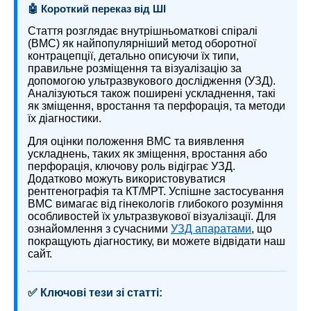
🤖 Короткий переказ від ШІ
Стаття розглядає внутрішньоматкові спіралі
(ВМС) як найпопулярніший метод оборотної
контрацепції, детально описуючи їх типи,
правильне розміщення та візуалізацію за
допомогою ультразвукового дослідження (УЗД).
Аналізуються також поширені ускладнення, такі
як зміщення, вростання та перфорація, та методи
їх діагностики.
Для оцінки положення ВМС та виявлення
ускладнень, таких як зміщення, вростання або
перфорація, ключову роль відіграє УЗД.
Додатково можуть використовуватися
рентгенографія та КТ/МРТ. Успішне застосування
ВМС вимагає від гінекологів глибокого розуміння
особливостей їх ультразвукової візуалізації. Для
ознайомлення з сучасними
УЗД апаратами
, що
покращують діагностику, ви можете відвідати наш
сайт.
✅ Ключові тези зі статті: