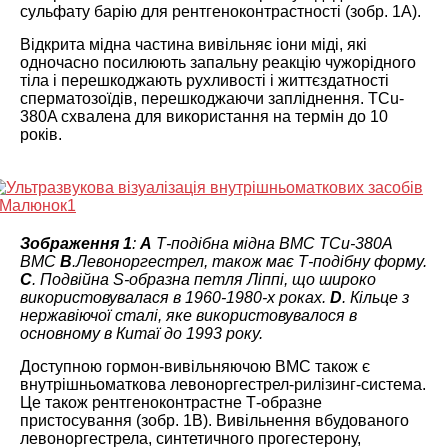
сульфату барію для рентгеноконтрастності (зобр. 1А).
Відкрита мідна частина вивільняє іони міді, які
одночасно посилюють запальну реакцію чужорідного
тіла і перешкоджають рухливості і життєздатності
сперматозоїдів, перешкоджаючи запліднення. TCu-
380A схвалена для використання на термін до 10
років.
Зображення 1
:
А
Т-подібна мідна ВМС TCu-380A
ВМС
B
.Левоноргестрел, також має Т-подібну форму.
C
. Подвійна S-образна петля Ліппі, що широко
використовувалася в 1960-1980-х роках.
D
. Кільце з
нержавіючої сталі, яке використовувалося в
основному в Китаї до 1993 року.
Доступною гормон-вивільняючою ВМС також є
внутрішньоматкова левоноргестрел-рилізинг-система.
Це також рентгеноконтрастне Т-образне
пристосування (зобр. 1В). Вивільнення вбудованого
левоноргестрела, синтетичного прогестерону,