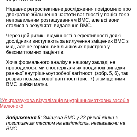
Недавнє ретроспективне дослідження повідомило про
двократне збільшення частоти вагітності у пацієнток з
неправильним розташуванням ВМС, але всі вони
сталися в результаті видалення ВМС.
Через цей ризик і відмінності в ефективності деякі
дослідники виступають за вилучення зміщених ВМС з
міді, але не гормон-вивільняючих пристроїв у
безсимптомних пацієнтів.
Хоча формального аналізу в нашому закладі не
проводилося, ми спостерігали як поодинокі випадки
ранньої внутрішньоутробної вагітності (зобр. 5, 6), так і
розрив позаматкової вагітності (рис. 7) зі зміщеними
ВМС шийки матки.
Зображення 5
: Зміщена ВМС у 23-річної жінки з
позитивним тестом на вагітність, незважаючи на
ВМС.