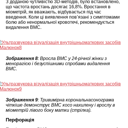
З доданою чутливістю 3D-методів, було встановлено,
що частота вростань досягає 16,8%. Вростання в
міометрій, як вважають, відбувається під час
введення. Коли ці виявлення пов’язані з симптомами
болю або ненормальної кровотечі, рекомендується
видалення ВМС.
Зображення 8
: Вросла ВМС у 24-річної жінки з
менорагією і безуспішними спробами видалення
ВМС.
Зображення 9
: Тривимірна корональнасонограма
чіткіше демонструє ВМС косо нахилену і врослу в
міометрій лівого боку матки (стрілка).
Перфорація