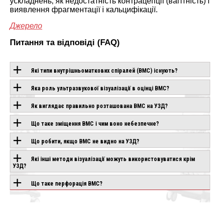
ускладнень, як недостатність контрацепції (вагітність) і
виявлення фрагментації і кальцифікації.
Джерело
Питання та відповіді (FAQ)
Які типи внутрішньоматкових спіралей (ВМС) існують?
Яка роль ультразвукової візуалізації в оцінці ВМС?
ОБЛАДНАННЯ З
Як виглядає правильно розташована ВМС на УЗД?
ЦІЄЮ
Що таке зміщення ВМС і чим воно небезпечне?
ТЕХНОЛОГІЄЮ
Що робити, якщо ВМС не видно на УЗД?
Які інші методи візуалізації можуть використовуватися крім
CANON APLIO
CHISON SONOGO
УЗД?
IO AIR
BEYOND
EBIT 90
влення
Під замовлення
Під замовлення
Що таке перфорація ВМС?