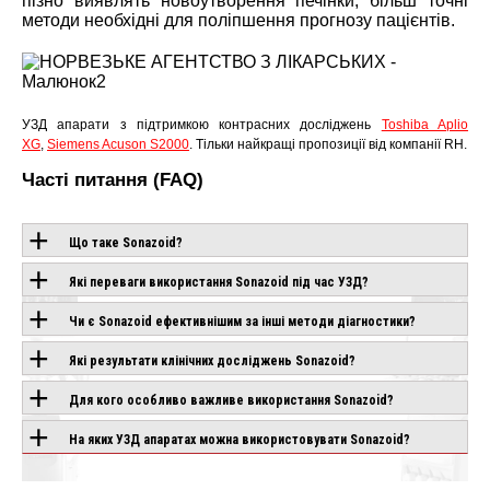
пізно виявлять новоутворення печінки, більш точні
методи необхідні для поліпшення прогнозу пацієнтів.
УЗД апарати з підтримкою контрасних досліджень
Toshiba Aplio
XG
,
Siemens Acuson S2000
. Тільки найкращі пропозиції від компанії RH.
Часті питання (FAQ)
Що таке Sonazoid?
Які переваги використання Sonazoid під час УЗД?
ОБЛАДНАННЯ З
Чи є Sonazoid ефективнішим за інші методи діагностики?
ЦІЄЮ
Які результати клінічних досліджень Sonazoid?
ТЕХНОЛОГІЄЮ
Для кого особливо важливе використання Sonazoid?
На яких УЗД апаратах можна використовувати Sonazoid?
CANON APLIO
CHISON SONOGO
IO AIR
BEYOND
EBIT 90
влення