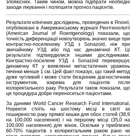
злоякісних. Таким чином, можна підібрати необхідні
заходи лікування і поліпшити прогноз пацієнтів.
Результати клінічних досліджень, проведених в Японії,
опубліковані в Американському журналі Рентгенології
(American Journal of Roentgenology) показали, що
точність диференціації новоутворень значно вище при
контрастно-посиленому УЗД з Sonazoid, ніж
при
звичайному УЗД або під час динамічної КТ. Ці
результати підтвердилися іншими дослідниками.
Контрастно-посилене УЗД з Sonazoid перевершує
динамічну КТ у виявленні метастатичних уражень
печінки менше 1 см. Цей факт показує, що такий метод
дуже чутливий і може стати безцінним діагностичним
інструментом, зокрема для пацієнтів після
колоректального раку. Результати також показали, що
ця процедура добре переноситься пацієнтами.
За даними World Cancer Research Fund International,
Норвегія стоїть на шостому місці в світі за
поширеністю раку прямої кишки для обох статей (38,9
на 100,000 населення) і на першому місці (35,0 на
100,000 населення) для жінок. Оскільки у приблизно
60-70% пацієнтів з колоректальним раком рано чи