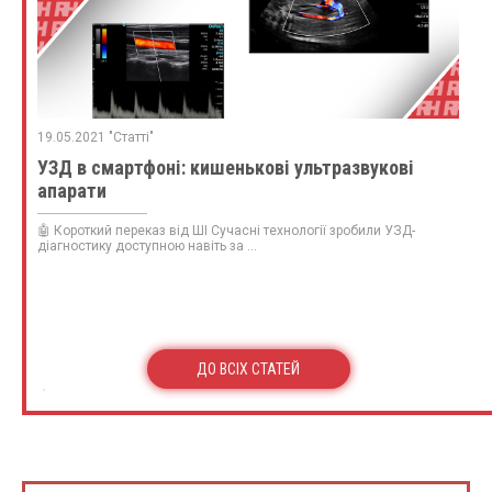
19.05.2021 "Статті"
УЗД в смартфоні: кишенькові ультразвукові
апарати
🤖 Короткий переказ від ШІ Сучасні технології зробили УЗД-
діагностику доступною навіть за ...
ДО ВСІХ СТАТЕЙ