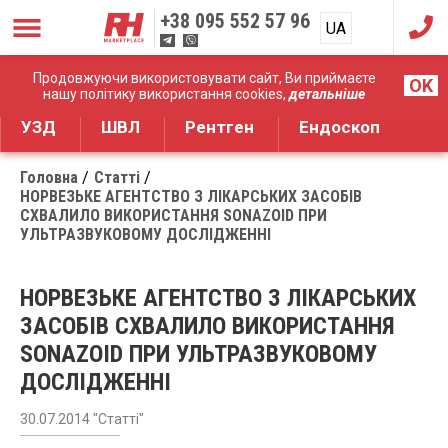
+38
095 552 57 96
UA
RU
Дистрибуція медичного обладнання
Продовжуючи використовувати сайт, Ви приймаєте
OK
нашу політику використання cookies,
детальніше
УЗД
ШВЛ
Рентген
Ендоскоп
Головна
Статті
НОРВЕЗЬКЕ АГЕНТСТВО З ЛІКАРСЬКИХ ЗАСОБІВ
СХВАЛИЛО ВИКОРИСТАННЯ SONAZOID ПРИ
УЛЬТРАЗВУКОВОМУ ДОСЛІДЖЕННІ
НОРВЕЗЬКЕ АГЕНТСТВО З ЛІКАРСЬКИХ
ЗАСОБІВ СХВАЛИЛО ВИКОРИСТАННЯ
SONAZOID ПРИ УЛЬТРАЗВУКОВОМУ
ДОСЛІДЖЕННІ
30.07.2014 "Статті"