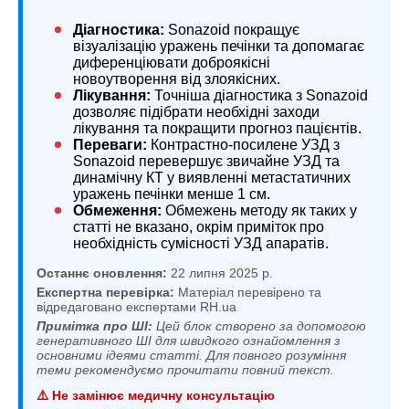
Діагностика:
Sonazoid покращує
візуалізацію уражень печінки та допомагає
диференціювати доброякісні
новоутворення від злоякісних.
Лікування:
Точніша діагностика з Sonazoid
дозволяє підібрати необхідні заходи
лікування та покращити прогноз пацієнтів.
Переваги:
Контрастно-посилене УЗД з
Sonazoid перевершує звичайне УЗД та
динамічну КТ у виявленні метастатичних
уражень печінки менше 1 см.
Обмеження:
Обмежень методу як таких у
статті не вказано, окрім приміток про
необхідність сумісності УЗД апаратів.
Останнє оновлення:
22 липня 2025 р.
Експертна перевірка:
Матеріал перевірено та
відредаговано експертами RH.ua
Примітка про ШІ:
Цей блок створено за допомогою
генеративного ШІ для швидкого ознайомлення з
основними ідеями статті. Для повного розуміння
теми рекомендуємо прочитати повний текст.
⚠️ Не замінює медичну консультацію