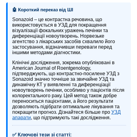
🤖 Короткий переказ від ШІ
Sonazoid – це контрастна речовина, що
використовується в УЗД для покращення
візуалізації фокальних уражень печінки та
диференціації новоутворень. Норвезьке
агентство з лікарських засобів схвалило його
застосування, відзначивши переваги перед
іншими методами діагностики.
Клінічні дослідження, зокрема опубліковані в
American Journal of Roentgenology,
підтверджують, що контрастно-посилене УЗД з
Sonazoid значно точніше за звичайне УЗД та
динамічну КТ у виявленні та диференціації
новоутворень печінки, особливо у пацієнтів після
колоректального раку. Цей метод також добре
переноситься пацієнтами, а його результати
дозволяють підібрати оптимальне лікування та
покращити прогноз. Дізнайтеся більше про
УЗД
апарати
, що підтримують такі дослідження.
✅ Ключові тези зі статті: