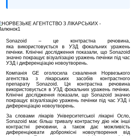
Sonazoid – це
контрастн
а
речовин
а,
яка
використовується в УЗД фокальних уражень
печінки. Клінічні дослідження показали, що Sonazoid
значно покращує візуалізацію уражень печінки під час
УЗД і диференціацію новоутворень.
Компанія GE оголосила схвалення Норвезького
агентства з лікарських засобів контрастного
препарату Sonazoid. Ц
я
контрастн
а
речовин
а
використовується в УЗД фокальних уражень печінки.
Клінічні дослідження показали, що Sonazoid значно
покращує візуалізацію уражень печінки під час УЗД і
диференціацію новоутворень.
За словами лікарів Університетської лікарні Осло,
Sonazoid має більш тривал
у
контрастн
у
дію ніж інші
контрастні речовини, а також дає можливість
диференціювати доброякісні новоутворення від