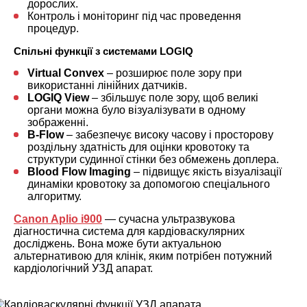
дорослих.
Контроль і моніторинг під час проведення
процедур.
Спільні функції з системами LOGIQ
Virtual Convex
– розширює поле зору при
використанні лінійних датчиків.
LOGIQ View
– збільшує поле зору, щоб великі
органи можна було візуалізувати в одному
зображенні.
B-Flow
– забезпечує високу часову і просторову
роздільну здатність для оцінки кровотоку та
структури судинної стінки без обмежень доплера.
Blood Flow Imaging
– підвищує якість візуалізації
динаміки кровотоку за допомогою спеціального
алгоритму.
Canon Aplio i900
— сучасна ультразвукова
діагностична система для кардіоваскулярних
досліджень. Вона може бути актуальною
альтернативою для клінік, яким потрібен потужний
кардіологічний УЗД апарат.