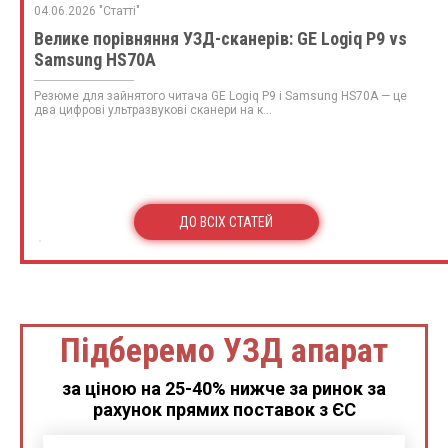
04.06.2026 "Статті"
Велике порівняння УЗД-сканерів: GE Logiq P9 vs
Samsung HS70A
Резюме для зайнятого читача GE Logiq P9 і Samsung HS70A — це
два цифрові ультразвукові сканери на к...
ДО ВСІХ СТАТЕЙ
Підберемо УЗД апарат
за ціною на 25-40% нижче за ринок за
рахунок прямих поставок з ЄС