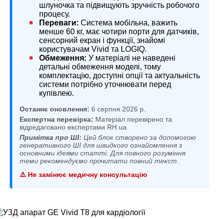
шлуночка та підвищують зручність робочого
процесу.
Переваги:
Система мобільна, важить
менше 60 кг, має чотири порти для датчиків,
сенсорний екран і функції, знайомі
користувачам Vivid та LOGIQ.
Обмеження:
У матеріалі не наведені
детальні обмеження моделі, тому
комплектацію, доступні опції та актуальність
системи потрібно уточнювати перед
купівлею.
Останнє оновлення:
6 серпня 2026 р.
Експертна перевірка:
Матеріал перевірено та
відредаговано експертами RH.ua
Примітка про ШІ:
Цей блок створено за допомогою
генеративного ШІ для швидкого ознайомлення з
основними ідеями статті. Для повного розуміння
теми рекомендуємо прочитати повний текст.
⚠️ Не замінює медичну консультацію