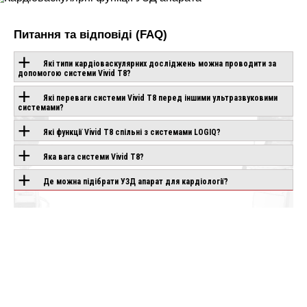
Питання та відповіді (FAQ)
Які типи кардіоваскулярних досліджень можна проводити за
допомогою системи Vivid T8?
Які переваги системи Vivid T8 перед іншими ультразвуковими
ОБЛАДНАННЯ З
системами?
ЦІЄЮ
Які функції Vivid T8 спільні з системами LOGIQ?
ТЕХНОЛОГІЄЮ
Яка вага системи Vivid T8?
Де можна підібрати УЗД апарат для кардіології?
CANON APLIO
CHISON SONOGO
IO AIR
BEYOND
EBIT 90
влення
Під замовлення
Під замовлення