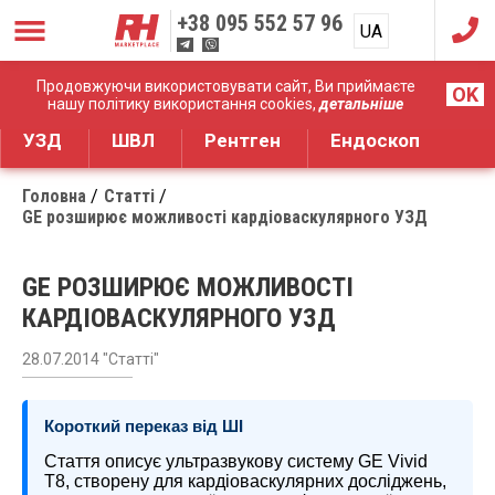
+38
095 552 57 96
UA
RU
Дистрибуція медичного обладнання
Продовжуючи використовувати сайт, Ви приймаєте
OK
нашу політику використання cookies,
детальніше
УЗД
ШВЛ
Рентген
Ендоскоп
Головна
Статті
GE розширює можливості кардіоваскулярного УЗД
GE РОЗШИРЮЄ МОЖЛИВОСТІ
КАРДІОВАСКУЛЯРНОГО УЗД
28.07.2014 "Статті"
Короткий переказ від ШІ
Стаття описує ультразвукову систему GE Vivid
T8, створену для кардіоваскулярних досліджень,