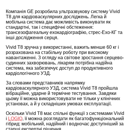
Компанія GE розробила ультразвукову систему Vivid
T8 для кардіоваскулярних досліджень. Легка й
мобільна система дає можливість виконувати як
стандартні, так і специфічні обстеження:
трансезофагеальну ехокардіографію, стрес-Ехо-КГ та
інші дослідження серця.
Vivid T8 зручна у використанні, важить менше 60 кг і
розрахована на стабільну роботу при високому
навантаженні. З огляду на світове зростання серцево-
судинних захворювань, лікарям потрібна надійна
система, яка забезпечує доступ до продуктивного
кардіологічного УЗД.
За словами представників напрямку
кардіоваскулярного УЗД, система Vivid T8 пройшла
вібраційне, ударне й термічне тестування. Завдяки
цьому її можна використовувати не тільки у клінічних
установах, а й у складніших умовах експлуатації.
Оскільки Vivid T8 має спільні функції з системами Vivid
і
LOGIQ
, її можна розглядати як багатофункціональний
гібрид: мобільний, надійний і водночас доступніший за
старші експертні рішення.