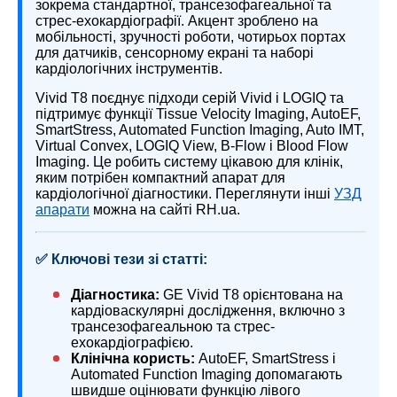
зокрема стандартної, трансезофагеальної та
стрес-ехокардіографії. Акцент зроблено на
мобільності, зручності роботи, чотирьох портах
для датчиків, сенсорному екрані та наборі
кардіологічних інструментів.
Vivid T8 поєднує підходи серій Vivid і LOGIQ та
підтримує функції Tissue Velocity Imaging, AutoEF,
SmartStress, Automated Function Imaging, Auto IMT,
Virtual Convex, LOGIQ View, B-Flow і Blood Flow
Imaging. Це робить систему цікавою для клінік,
яким потрібен компактний апарат для
кардіологічної діагностики. Переглянути інші
УЗД
апарати
можна на сайті RH.ua.
✅ Ключові тези зі статті:
Діагностика:
GE Vivid T8 орієнтована на
кардіоваскулярні дослідження, включно з
трансезофагеальною та стрес-
ехокардіографією.
Клінічна користь:
AutoEF, SmartStress і
Automated Function Imaging допомагають
швидше оцінювати функцію лівого