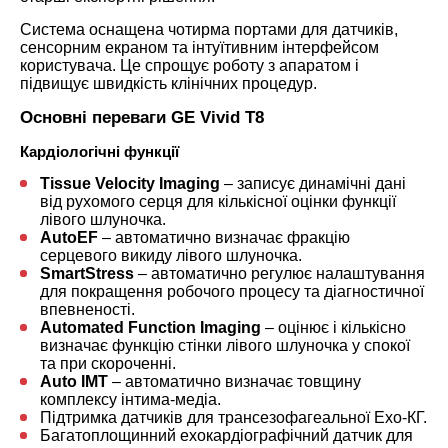
Система оснащена чотирма портами для датчиків,
сенсорним екраном та інтуїтивним інтерфейсом
користувача. Це спрощує роботу з апаратом і
підвищує швидкість клінічних процедур.
Основні переваги GE Vivid T8
Кардіологічні функції
Tissue Velocity Imaging
– записує динамічні дані
від рухомого серця для кількісної оцінки функції
лівого шлуночка.
AutoEF
– автоматично визначає фракцію
серцевого викиду лівого шлуночка.
SmartStress
– автоматично регулює налаштування
для покращення робочого процесу та діагностичної
впевненості.
Automated Function Imaging
– оцінює і кількісно
визначає функцію стінки лівого шлуночка у спокої
та при скороченні.
Auto IMT
– автоматично визначає товщину
комплексу інтима-медіа.
Підтримка датчиків для трансезофагеальної Ехо-КГ.
Багатоплощинний ехокардіографічний датчик для