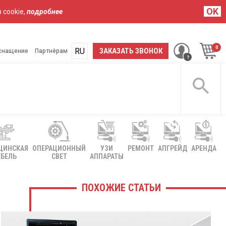
OK
 cookie,
подробнее
RU
UA
ЗАКАЗАТЬ ЗВОНОК
снащение
Партнёрам
ЦИНСКАЯ
ОПЕРАЦИОННЫЙ
УЗИ
РЕМОНТ
АПГРЕЙД
АРЕНДА
БЕЛЬ
СВЕТ
АППАРАТЫ
ПОХОЖИЕ СТАТЬИ