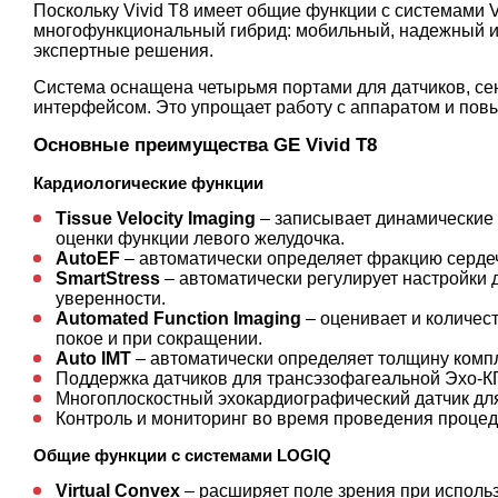
Поскольку Vivid T8 имеет общие функции с системами V
многофункциональный гибрид: мобильный, надежный и
экспертные решения.
Система оснащена четырьмя портами для датчиков, с
интерфейсом. Это упрощает работу с аппаратом и повы
Основные преимущества GE Vivid T8
Кардиологические функции
Tissue Velocity Imaging
– записывает динамические 
оценки функции левого желудочка.
AutoEF
– автоматически определяет фракцию сердеч
SmartStress
– автоматически регулирует настройки 
уверенности.
Automated Function Imaging
– оценивает и количес
покое и при сокращении.
Auto IMT
– автоматически определяет толщину комп
Поддержка датчиков для трансэзофагеальной Эхо-КГ
Многоплоскостный эхокардиографический датчик дл
Контроль и мониторинг во время проведения процед
Общие функции с системами LOGIQ
Virtual Convex
– расширяет поле зрения при исполь