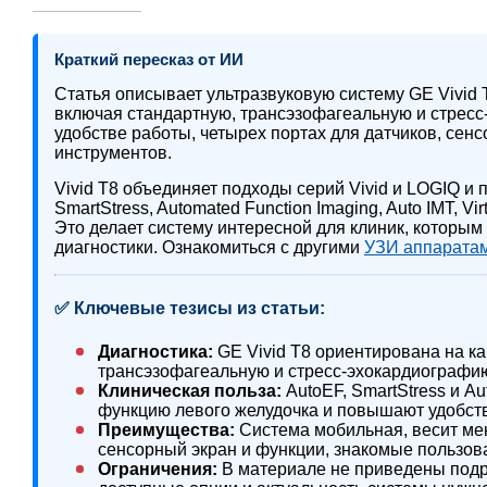
Краткий пересказ от ИИ
Статья описывает ультразвуковую систему GE Vivid
включая стандартную, трансэзофагеальную и стресс
удобстве работы, четырех портах для датчиков, сен
инструментов.
Vivid T8 объединяет подходы серий Vivid и LOGIQ и п
SmartStress, Automated Function Imaging, Auto IMT, Vi
Это делает систему интересной для клиник, которы
диагностики. Ознакомиться с другими
УЗИ аппарата
✅ Ключевые тезисы из статьи:
Диагностика:
GE Vivid T8 ориентирована на к
трансэзофагеальную и стресс-эхокардиографи
Клиническая польза:
AutoEF, SmartStress и A
функцию левого желудочка и повышают удобств
Преимущества:
Система мобильная, весит мень
сенсорный экран и функции, знакомые пользова
Ограничения:
В материале не приведены подр