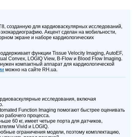
 T8, созданную для кардиоваскулярных исследований,
-эхокардиографию. Акцент сделан на мобильности,
сорном экране и наборе кардиологических
оддерживает функции Tissue Velocity Imaging, AutoEF,
rtual Convex, LOGIQ View, B-Flow и Blood Flow Imaging.
м нужен компактный аппарат для кардиологической
ми
можно на сайте RH.ua.
ардиоваскулярные исследования, включая
ю.
utomated Function Imaging помогают быстрее оценивать
о рабочего процесса.
ше 60 кг, имеет четыре порта для датчиков,
телям Vivid и LOGIQ.
обные ограничения модели, поэтому комплектацию,