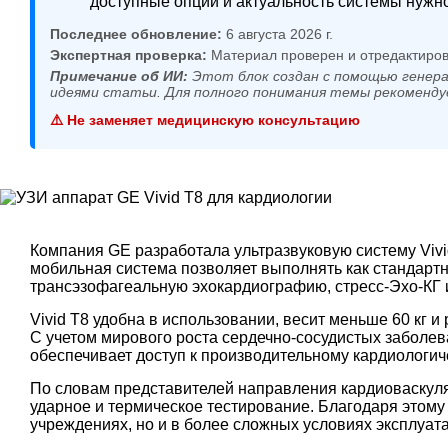
доступные опции и актуальность системы нужно
Последнее обновление:
6 августа 2026 г.
Экспертная проверка:
Материал проверен и отредактиров
Примечание об ИИ:
Этот блок создан с помощью генера
идеями статьи. Для полного понимания темы рекоменду
⚠️ Не заменяет медицинскую консультацию
Компания GE разработала ультразвуковую систему Vivi
мобильная система позволяет выполнять как стандартн
трансэзофагеальную эхокардиографию, стресс-Эхо-КГ 
Vivid T8 удобна в использовании, весит меньше 60 кг и
С учетом мирового роста сердечно-сосудистых заболе
обеспечивает доступ к производительному кардиологич
По словам представителей направления кардиоваскуля
ударное и термическое тестирование. Благодаря этому 
учреждениях, но и в более сложных условиях эксплуат