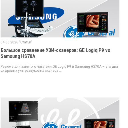
04.06.2026 "Статьи"
Большое сравнение УЗИ-сканеров: GE Logiq P9 vs
Samsung HS70A
Резюме для занятого читателя GE Logiq P9 и Samsung HS70A – это два
цифровых ультразвуковых сканера ...