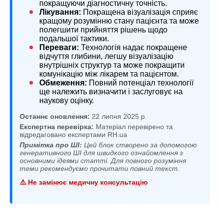
покращуючи діагностичну точність.
Лікування:
Покращена візуалізація сприяє
кращому розумінню стану пацієнта та може
полегшити прийняття рішень щодо
подальшої тактики.
Переваги:
Технологія надає покращене
відчуття глибини, легшу візуалізацію
внутрішніх структур та може покращити
комунікацію між лікарем та пацієнтом.
Обмеження:
Повний потенціал технології
ще належить визначити і заслуговує на
наукову оцінку.
Останнє оновлення:
22 липня 2025 р.
Експертна перевірка:
Матеріал перевірено та
відредаговано експертами RH.ua
Примітка про ШІ:
Цей блок створено за допомогою
генеративного ШІ для швидкого ознайомлення з
основними ідеями статті. Для повного розуміння
теми рекомендуємо прочитати повний текст.
⚠️ Не замінює медичну консультацію