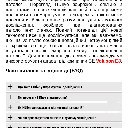
патології. Перегляд HDlive зображень спільно з
пацієнтами в повсякденній клінічній практиці може
поліпшити взаєморозуміння з лікарем, а також може
полегшити більш повне розуміння ультразвукового
дослідження, особливо при діагностованих
патологічних станах. Повний потенціал цієї нової
технології все ще досліджується, але ми вважаємо,
що HDlive являє собою інноваційний інструмент, який
є кроком до ще більш реалістичної анатомічної
візуалізації органів ембріона, плоду і гінекологічної
патології. Для проведення досліджень рекомендуємо
використовувати апарат від компании GE
Voluson E8
.
Часті питання та відповіді (FAQ)
Що таке HDlive ультразвукове дослідження?
Які переваги HDlive в акушерстві?
ОБЛАДНАННЯ З
Як HDlive допомагає в діагностиці патологій?
ЦІЄЮ ТЕХНОЛОГІЄЮ
Чи використовується HDlive в штучному заплідненні?