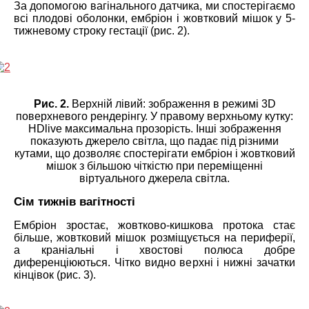
За допомогою вагінального датчика, ми спостерігаємо
всі плодові оболонки, ембріон і жовтковий мішок у 5-
тижневому строку гестації (рис. 2).
Рис. 2.
Верхній лівий: зображення в режимі 3D
поверхневого рендерінгу. У правому верхньому кутку:
HDlive максимальна прозорість. Інші зображення
показують джерело світла, що падає під різними
кутами, що дозволяє спостерігати ембріон і жовтковий
мішок з більшою чіткістю при переміщенні
віртуального джерела світла.
Сім тижнів вагітності
Ембріон зростає, жовтково-кишкова протока стає
більше, жовтковий мішок розміщується на периферії,
а краніальні і хвостові полюса добре
диференціюються. Чітко видно верхні і нижні зачатки
кінцівок (рис. 3).