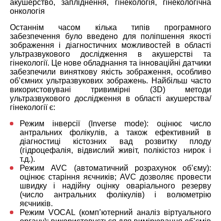
акушерство, запліднення, гінекологія, гінекологічна
онкологія
Останнім часом кілька типів програмного
забезпечення було введено для поліпшення якості
зображення і діагностичних можливостей в області
ультразвукового дослідження в акушерстві та
гінекології. Це нове обладнання та інноваційні датчики
забезпечили виняткову якість зображення, особливо
об’ємних ультразвукових зображень. Найбільш часто
використовувані тривимірні (3D) методи
ультразвукового дослідження в області акушерства/
гінекології є:
Режим інверсії (Inverse mode): оцінює число
антральних фолікулів, а також ефективний в
діагностиці кістозних вад розвитку плоду
(гідроцефалія, відвислий живіт, полікістоз нирок і
т.д.).
Режим AVC (автоматичний розрахунок об’єму):
оцінює старіння яєчників; AVC дозволяє провести
швидку і надійну оцінку оваріального резерву
(число антральних фолікулів) і волюметрію
яєчників.
Режим VOCAL (комп’ютерний аналіз віртуального