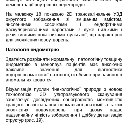
демонстрації внутрішніх перегородок.
На малюнку 18 показано 2D трансвагінальне УЗД
округлого зображення зі змішаним вмістом,
численними сосочками і ендофітними
васкуляризованими наростами з дуже низькими і
резистивними показниками пульсації, що характерно
для злоякісних новоутворень.
Патологія ендометрію
Здатність розрізняти нормальну і патологічну товщину
ендометрію в менопаузі пацієнтів має виключно
важливе значення для діагностики
внутрішньоматкової патології, особливо при наявності
аномальних кровотеч.
Візуалізація
пухлин
гінекологічної
природи
з
новою
технологією
3D ультразвукового сканування
забезпечує досвідчених сонографістів можливістю
кращого розпізнавання нормальної анатомії, а також
злоякісних новоутворень, при цьому надає
надзвичайну чіткість зображення і дрібну деталізацію
структур (рис. 19).