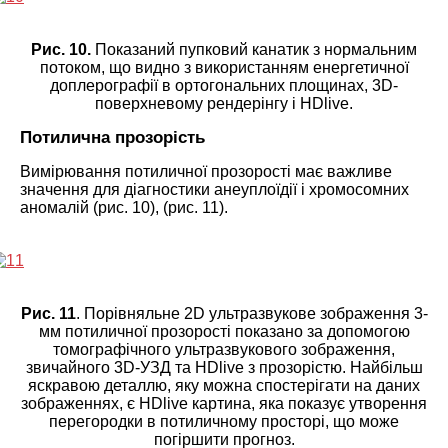
Рис. 10.
Показаний пупковий канатик з нормальним
потоком, що видно з використанням енергетичної
доплерографії в ортогональних площинах, 3D-
поверхневому рендерінгу і HDlive.
Потилична прозорість
Вимірювання потиличної прозорості має важливе
значення для діагностики анеуплоїдії і хромосомних
аномалій (рис. 10), (рис. 11).
Рис. 11
. Порівняльне 2D ультразвукове зображення 3-
мм потиличної прозорості показано за допомогою
томографічного ультразвукового зображення,
звичайного 3D-УЗД та HDlive з прозорістю. Найбільш
яскравою деталлю, яку можна спостерігати на даних
зображеннях, є HDlive картина, яка показує утворення
перегородки в потиличному просторі, що може
погіршити прогноз.