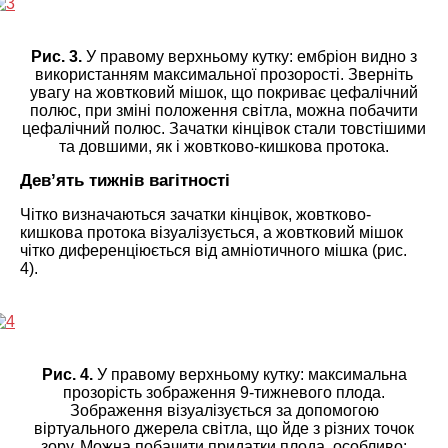
Рис. 3.
У правому верхньому кутку: ембріон видно з
використанням максимальної прозорості. Зверніть
увагу на жовтковий мішок, що покриває цефалічний
полюс, при зміні положення світла, можна побачити
цефалічний полюс. Зачатки кінцівок стали товстішими
та довшими, як і жовтково-кишкова протока.
Дев’ять тижнів вагітності
Чітко визначаються зачатки кінцівок, жовтково-
кишкова протока візуалізується, а жовтковий мішок
чітко диференціюється від амніотичного мішка (рис.
4).
Рис. 4.
У правому верхньому кутку: максимальна
прозорість зображення 9-тижневого плода.
Зображення візуалізується за допомогою
віртуального джерела світла, що йде з різних точок
зору. Можна побачити придатки плода, особливо: