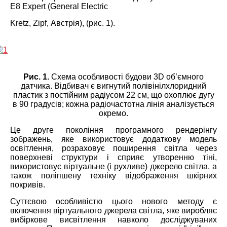
E8 Expert (General Electric
Kretz, Zipf, Австрія), (рис. 1).
Рис. 1.
Схема особливості будови 3D об’ємного
датчика. Відбивач є вигнутий полівінілхлоридний
пластик з постійним радіусом 22 см, що охоплює дугу
в 90 градусів; кожна радіочастотна лінія аналізується
окремо.
Це друге покоління програмного рендерінгу
зображень, яке використовує додаткову модель
освітлення, розраховує поширення світла через
поверхневі структури і сприяє утворенню тіні,
використовує віртуальне (і рухливе) джерело світла, а
також поліпшену техніку відображення шкірних
покривів.
Суттєвою особливістю цього нового методу є
включення віртуального джерела світла, яке виробляє
вибіркове висвітлення навколо досліджуваних