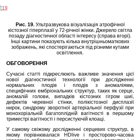
Рис. 19.
Ультразвукова візуалізація атрофічної
кістозної гіперплазії у 72-річної жінки. Джерело світла
позаду діагностичної області інтересу (справа вгорі).
Інші картини показують кілька внутрішньоматкових
зображень, які спостерігаються під різними кутами
освітлення.
ОБГОВОРЕННЯ
Сучасні статті підкреслюють важливе значення цієї
нової діагностичної технології при дослідженні
нормальних плодів і плодів з аномаліями,
специфічних ембріональних структур, таких як серце,
аномалій голови, випадків кістозних гігром шиї,
дефектів черевної стінки, полікістозної дисплазії
нирок, синдрому зворотної артеріальної перфузії при
монохоріальній багатоплідній вагітності в першому
триместрі вагітності і персистуючій клоаці.
У самому свіжому дослідженні серцевих структур, в
якому порівнювалася HDlive і просторово-часова