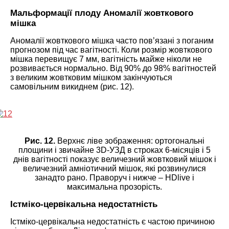
Мальформації плоду Аномалії жовткового
мішка
Аномалії жовткового мішка часто пов’язані з поганим
прогнозом під час вагітності. Коли розмір жовткового
мішка перевищує 7 мм, вагітність майже ніколи не
розвивається нормально. Від 90% до 98% вагітностей
з великим жовтковим мішком закінчуються
самовільним викиднем (рис. 12).
Рис. 12.
Верхнє ліве зображення: ортогональні
площини і звичайне 3D-УЗД в строках 6-місяців і 5
днів вагітності показує величезний жовтковий мішок і
величезний амніотичний мішок, які розвинулися
занадто рано. Праворуч і нижче – HDlive і
максимальна прозорість.
Істміко-цервікальна недостатність
Істміко-цервікальна недостатність є частою причиною