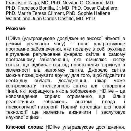
Francisco Raga, MD, PhD, Newton G. Osborne, MD,
PhD, Francisco Bonilla, Jr, MD, PhD, Oscar Caballero,
PhD, Marıґa Teresa Climent, PhD, Sophie Hellene
Wallraf, and Juan Carlos Castillo, MD, PhD
Резюме
HDlive (ультразвукове дослідження високої чіткості в
режимі реального часу) – нове ультразвукове
програмне забезпечення, яке поєднує в собі рухливе
віртуальне регульоване джерело світла в самому
програмному забезпеченні, яке обчислює частку
світла, що відбивається від поверхневих структур в
залежності від напрямку світла. Джерело світла
можна позиціонувати вручну для того, щоб підсвітити
необхідну область дослідження. Лікар може
контролювати інтенсивність світла для створення
тіней, які покращують якість зображення. HDlive – це
нововведення сприяє отриманню ще більш
реалістичних зображень анатомії плода і
гінекологічної патології. Повний потенціал цієї нової
технології ще належить визначити і заслуговує
наукової оцінки.
Ключові слова:
HDlive ультразвукове дослідження,