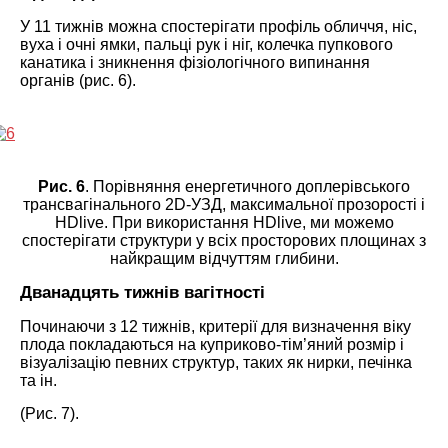
У 11 тижнів можна спостерігати профіль обличчя, ніс,
вуха і очні ямки, пальці рук і ніг, колечка пупкового
канатика і зникнення фізіологічного випинання
органів (рис. 6).
Рис. 6
. Порівняння енергетичного доплерівського
трансвагінального 2D-УЗД, максимальної прозорості і
HDlive. При використання HDlive, ми можемо
спостерігати структури у всіх просторових площинах з
найкращим відчуттям глибини.
Дванадцять тижнів вагітності
Починаючи з 12 тижнів, критерії для визначення віку
плода покладаються на куприково-тім’яний розмір і
візуалізацію певних структур, таких як нирки, печінка
та ін.
(Рис. 7).