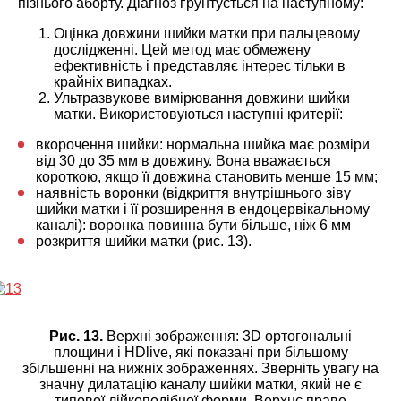
пізнього аборту. Діагноз ґрунтується на наступному:
Оцінка довжини шийки матки при пальцевому
дослідженні. Цей метод має обмежену
ефективність і представляє інтерес тільки в
крайніх випадках.
Ультразвукове вимірювання довжини шийки
матки. Використовуються наступні критерії:
вкорочення шийки: нормальна шийка має розміри
від 30 до 35 мм в довжину. Вона вважається
короткою, якщо її довжина становить менше 15 мм;
наявність воронки (відкриття внутрішнього зіву
шийки матки і її розширення в ендоцервікальному
каналі): воронка повинна бути більше, ніж 6 мм
розкриття шийки матки (рис. 13).
Рис. 13.
Верхні зображення: 3D ортогональні
площини і HDlive, які показані при більшому
збільшенні на нижніх зображеннях. Зверніть увагу на
значну дилатацію каналу шийки матки, який не є
типової лійкоподібної форми. Верхнє праве