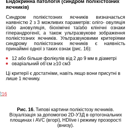
Ендокринна патологія (синдром полікістозних
яєчників)
Синдром полікістозних яєчників визначається
наявністю 2 з 3 можливих параметрів: оліго- овуляція
і/або ановуляція, біохімічні та/або клінічні ознаки
гіперандрогенії, а також ультразвукове зображення
полікістозних яєчників. Ультразвуковими критеріями
синдрому полікістозних яєчників є наявність
принаймні одної з таких ознак (рис. 16):
12 або більше фолікулів від 2 до 9 мм в діаметрі
оваріальний об’єм ≥10 см3
Ці критерії є достатніми, навіть якщо вони присутні в
лише 1 яєчнику.
Рис. 16.
Типові картини полікістозу яєчників.
Візуалізація за допомогою 2D-УЗД в ортогональних
площинах і AVC (вгорі), HDlive і режиму прозорості
(внизу).