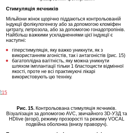
Стимуляція яєчників
Мільйони жінок щорічно піддаються контрольованій
індукції фолікулогенезу або за допомогою кломіфен
цитрату, летрозола, або за допомогою гонадотропінів.
Найбільш важкими ускладненнями цієї індукції є
наступні:
гіперстимуляція, яку важко уникнути, як з
використанням агоністів, так і антагоністів (рис. 15)
багатоплідна вагітність, яку можна уникнути
шляхом імплантації тільки 1 бластоцисти відмінної
якості, проте не всі практикуючі лікарі
використовують цю техніку.
Рис. 15.
Контрольована стимуляція яєчників.
Візуалізація за допомогою AVC, звичайного 3D-УЗД та
HDlive (вгорі), режиму прозорості та режиму VOCAL
подвійна оболонка (внизу праворуч).