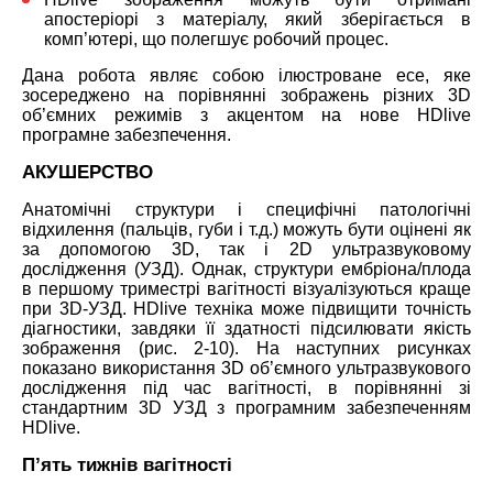
апостеріорі з матеріалу, який зберігається в
комп’ютері, що полегшує робочий процес.
Дана робота являє собою ілюстроване есе, яке
зосереджено на порівнянні зображень різних 3D
об’ємних режимів з акцентом на нове HDlive
програмне забезпечення.
АКУШЕРСТВО
Анатомічні структури і специфічні патологічні
відхилення (пальців, губи і т.д.) можуть бути оцінені як
за допомогою 3D, так і 2D ультразвуковому
дослідження (УЗД). Однак, структури ембріона/плода
в першому триместрі вагітності візуалізуються краще
при 3D-УЗД. HDlive техніка може підвищити точність
діагностики, завдяки її здатності підсилювати якість
зображення (рис. 2-10). На наступних рисунках
показано використання 3D об’ємного ультразвукового
дослідження під час вагітності, в порівнянні зі
стандартним 3D УЗД з програмним забезпеченням
HDlive.
П’ять тижнів вагітності