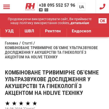
+38
095 552 57 96
UA
RU
Дистрибуція медичного обладнання
Продовжуючи використовувати сайт, Ви приймаєте
OK
нашу політику використання cookies,
детальніше
УЗД
ШВЛ
Рентген
Ендоскоп
Головна
Статті
КОМБІНОВАНЕ ТРИВИМІРНЕ ОБ’ЄМНЕ УЛЬТРАЗВУКОВЕ
ДОСЛІДЖЕННЯ У АКУШЕРСТВІ ТА ГІНЕКОЛОГІЇ З
АКЦЕНТОМ НА HDLIVE ТЕХНІКУ
КОМБІНОВАНЕ ТРИВИМІРНЕ ОБ’ЄМНЕ
УЛЬТРАЗВУКОВЕ ДОСЛІДЖЕННЯ У
АКУШЕРСТВІ ТА ГІНЕКОЛОГІЇ З
АКЦЕНТОМ НА HDLIVE ТЕХНІКУ
★ ★ ★ ★ ★
16.08.2016 "Статті"