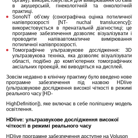
органу): використовується для вимірювання об’ємів
в акушерській, гінекологічній та онкологічній
практиці.
SonoNT об’єму (сонографічна оцінка потиличної
напівпрозорості [NT- nuchal translucency]):
використовується в пренатальній діагностиці; це
програмне забезпечення дозволяє візуалізувати і
проводити напівавтоматичне вимірювання
потиличної напівпрозорості.
Томографічне ультразвукове дослідження: 3D
ультразвукова техніка, яка дозволяє візуалізувати
області, подібно до комп’ютерних томографічних
аксіальних проекцій, які виводяться на дисплей.
Зовсім недавно в клінічну практику було введено нове
програмне забезпечення під назвою HDlive
(ультразвукове дослідження високої чіткості в режимі
реального часу [HD-
HighDefinition]), яке включає в себе поліпшену модель
освітлення.
HDlive: ультразвукове дослідження високої
чіткості в режимі реального часу
HDlive програмне забезпечення доступне на Voluson