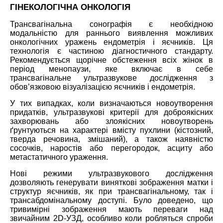
ГІНЕКОЛОГІЧНА ОНКОЛОГІЯ
Трансвагінальна сонографія є необхідною
модальністю для раннього виявлення можливих
онкологічних уражень ендометрія і яєчників. Ця
технологія є частиною діагностичного стандарту.
Рекомендується щорічне обстеження всіх жінок в
період менопаузи, яке включає в себе
трансвагінальне ультразвукове дослідження з
обов’язковою візуалізацією яєчників і ендометрія.
У тих випадках, коли визначаються новоутворення
придатків, ультразвукові критерії для доброякісних
захворювань або злоякісних новоутворень
ґрунтуються на характері вмісту пухлини (кістозний,
тверда речовина, змішаний), а також наявністю
сосочків, наростів або перегородок, асциту або
метастатичного ураження.
Нові режими ультразвукового дослідження
дозволяють генерувати виняткові зображення матки і
структур яєчників, як при трансвагінальному, так і
трансабдомінальному доступі. Було доведено, що
тривимірні зображення мають переваги над
звичайним 2D-УЗД, особливо коли робляться спроби