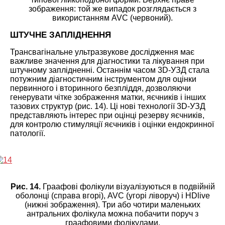
зображення: той же випадок розглядається з
використанням AVC (червоний).
ШТУЧНЕ ЗАПЛІДНЕННЯ
Трансвагінальне ультразвукове дослідження має
важливе значення для діагностики та лікування при
штучному заплідненні. Останнім часом 3D-УЗД стала
потужним діагностичним інструментом для оцінки
первинного і вторинного безпліддя, дозволяючи
генерувати чітке зображення матки, яєчників і інших
тазових структур (рис. 14). Ці нові технології 3D-УЗД
представляють інтерес при оцінці резерву яєчників,
для контролю стимуляції яєчників і оцінки ендокринної
патології.
Рис. 14.
Граафові фолікули візуалізуються в подвійній
оболонці (справа вгорі), AVC (угорі ліворуч) і HDlive
(нижні зображення). Три або чотири маленьких
антральних фолікула можна побачити поруч з
граафовими фолікулами.