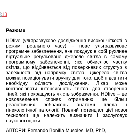
Резюме
HDlive (ультразвукове дослідження високої чіткості в
режимі реального часу) – нове ультразвукове
програмне забезпечення, яке поєднує в собі рухливе
віртуальне регульоване джерело світла в самому
програмному забезпеченні, яке обчислює частку
світла, що відбивається від поверхневих структур в
залежності від напрямку світла. Джерело світла
можна позиціонувати вручну для того, щоб підсвітити
необхідну область дослідження. Лікар може
контролювати інтенсивність світла для створення
тіней, які покращують якість зображення. HDlive – це
нововведення сприяє отриманню ще більш
реалістичних зображень анатомії плода і
гінекологічної патології. Повний потенціал цієї нової
технології ще належить визначити і заслуговує
наукової оцінки.
АВТОРИ: Fernando Bonilla-Musoles, MD, PhD,