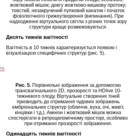
жовтковий мішок; довгу жовтково-кишкову протоку;
товстий, незакручений пупковий канатик і початок
фізіологічного грижеутворення (випинання). При
надходженні віртуального світла з різних точок зору
структури краще розмежовуються.
Десять тижнів вагітності
Вагітність в 10 тижнів характеризується появою і
візуалізацією специфічних структур (рис. 5).
Рис. 5.
Порівняльні зображення за допомогою
трансвагінального 2D, прозорості та HDlive 10-
тижневого плоду. Віртуальне створення тіней
призводить до отримання чудових зображень
ембріональних структур (обличчя, вуха, очі, живіт,
кінцівки і т.д.). Амніон і жовтковий мішок можна
спостерігати в ретроцеломічному просторі, особливо
при отриманні прозорості зображення.
Одинадцять тижнів вагітності