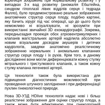
кореляція зображень при нормальному розвитку і у
випадках 3-х вад розвитку (аномалія Ебштейна,
синдром гіпоплазії лівих відділів серця і тедрада
Фалло), було продемонстровано реальне зображення
анатомічних структур серця плоду, подібно картині,
яку бачить хірург під час операції, що до цього було
неможливо ні візуалізувати, ні зрозуміти при
використанні звичайної 3D ехокардіографії. Зокрема,
передньозадня проекція обох атріовентрикулярних і
клапанів магістральних артерій наділила абсолютно
новим візуальним досвідом акушерів і дитячих
кардіологів, завдяки анатомічно реалістичному
зображенню нормальних і аномальних клапанних
структур серця плоду і їх рухів. Крім того, в даному
дослідженні вони могли диференціювати кожну стулку
мітрального і тристулкового клапанів, а також кожну
стулку клапана легеневої артерії.
Ця технологія також була використана для
підвищення діагностичних можливостей при
проведення штучного запліднення і при диференціації
пухлин гінекологічної природи.
Нова 3D-УЗД HDlive технологія надає нові і більш
реалістичні зображення для оцінки структур плода, а
також може бути ефективною при гінекологічній