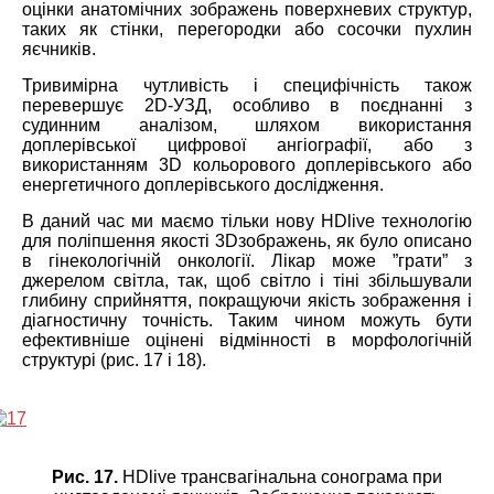
оцінки анатомічних зображень поверхневих структур,
таких як стінки, перегородки або сосочки пухлин
яєчників.
Тривимірна чутливість і специфічність також
перевершує 2D-УЗД, особливо в поєднанні з
судинним аналізом, шляхом використання
доплерівської цифрової ангіографії, або з
використанням 3D кольорового доплерівського або
енергетичного доплерівського дослідження.
В даний час ми маємо тільки нову HDlive технологію
для поліпшення якості 3Dзображень, як було описано
в гінекологічній онкології. Лікар може ”грати” з
джерелом світла, так, щоб світло і тіні збільшували
глибину сприйняття, покращуючи якість зображення і
діагностичну точність. Таким чином можуть бути
ефективніше оцінені відмінності в морфологічній
структурі (рис. 17 і 18).
Рис. 17.
HDlive трансвагінальна сонограма при