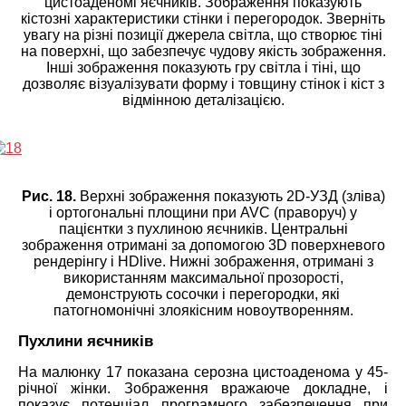
цистоаденомі яєчників. Зображення показують
кістозні характеристики стінки і перегородок. Зверніть
увагу на різні позиції джерела світла, що створює тіні
на поверхні, що забезпечує чудову якість зображення.
Інші зображення показують гру світла і тіні, що
дозволяє візуалізувати форму і товщину стінок і кіст з
відмінною деталізацією.
Рис. 18.
Верхні зображення показують 2D-УЗД (зліва)
і ортогональні площини при AVC (праворуч) у
пацієнтки з пухлиною яєчників. Центральні
зображення отримані за допомогою 3D поверхневого
рендерінгу і HDlive. Нижні зображення, отримані з
використанням максимальної прозорості,
демонструють сосочки і перегородки, які
патогномонічні злоякісним новоутворенням.
Пухлини яєчників
На малюнку 17 показана серозна цистоаденома у 45-
річної жінки. Зображення вражаюче докладне, і
показує потенціал програмного забезпечення при