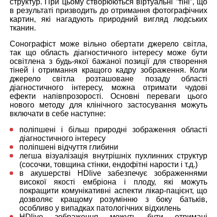
структур. При цьому створюються віртуальні ”тіні”, що
в результаті призводить до отримання фотографічних
картин, які нагадують природний вигляд людських
тканин.
Сонографіст може вільно обертати джерело світла,
так що область діагностичного інтересу може бути
освітлена з будь-якої бажаної позиції для створення
тіней і отримання кращого кадру зображення. Коли
джерело світла розташоване позаду області
діагностичного інтересу, можна отримати чудові
ефекти напівпрозорості. Основні переваги цього
нового методу для клінічного застосування можуть
включати в себе наступне:
поліпшені і більш природні зображення області
діагностичного інтересу
поліпшені відчуття глибини
легша візуалізація внутрішніх пухлинних структур
(сосочки, товщина стінки, ендофітні нарости і т.д.)
в акушерстві HDlive забезпечує зображеннями
високої якості ембріона і плоду, які можуть
покращити комунікативні аспекти лікар-пацієнт, що
дозволяє кращому розумінню з боку батьків,
особливо у випадках патологічних відхилень
HDlive зображення можуть бути отримані