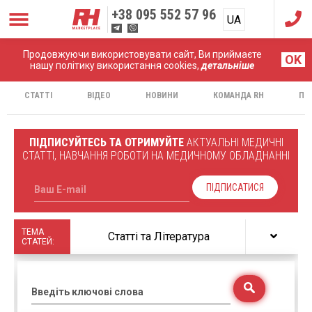
+38
095 552 57 96
UA
RU
Продовжуючи використовувати сайт, Ви приймаєте
Головна
Статті
OK
нашу політику використання cookies,
детальніше
СТАТТІ
ВІДЕО
НОВИНИ
КОМАНДА RH
ПР
ПІДПИСУЙТЕСЬ ТА ОТРИМУЙТЕ
АКТУАЛЬНІ МЕДИЧНІ
СТАТТІ, НАВЧАННЯ РОБОТИ НА МЕДИЧНОМУ ОБЛАДНАННІ
ПІДПИСАТИСЯ
Ваш E-mail
ТЕМА
Статті та Література
СТАТЕЙ:
Введіть ключові слова