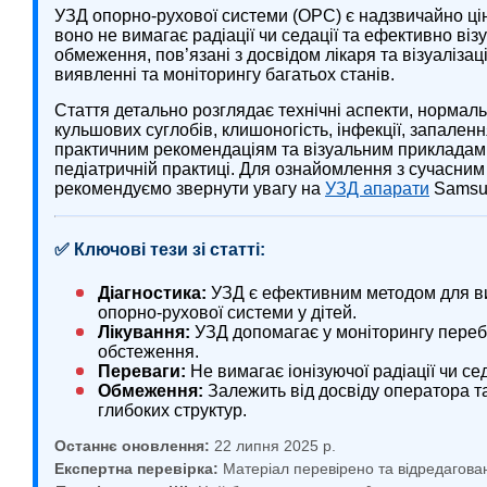
УЗД опорно-рухової системи (ОРС) є надзвичайно цін
воно не вимагає радіації чи седації та ефективно ві
обмеження, пов’язані з досвідом лікаря та візуаліза
виявленні та моніторингу багатьох станів.
Стаття детально розглядає технічні аспекти, нормаль
кульшових суглобів, клишоногість, інфекції, запален
практичним рекомендаціям та візуальним прикладам,
педіатричній практиці. Для ознайомлення з сучасним
рекомендуємо звернути увагу на
УЗД апарати
Samsun
✅ Ключові тези зі статті:
Діагностика:
УЗД є ефективним методом для ви
опорно-рухової системи у дітей.
Лікування:
УЗД допомагає у моніторингу переб
обстеження.
Переваги:
Не вимагає іонізуючої радіації чи се
Обмеження:
Залежить від досвіду оператора та
глибоких структур.
Останнє оновлення:
22 липня 2025 р.
Експертна перевірка:
Матеріал перевірено та відредагова