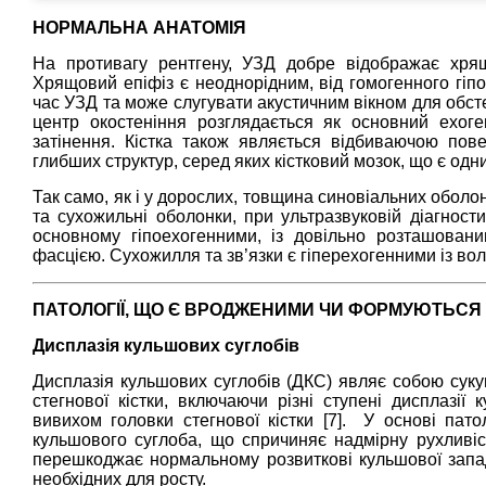
НОРМАЛЬНА АНАТОМІЯ
На противагу рентгену, УЗД добре відображає хрящ
Хрящовий епіфіз є неоднорідним, від гомогенного гіпо
час УЗД та може слугувати акустичним вікном для обст
центр окостеніння розглядається як основний ехоге
затінення. Кістка також являється відбиваючою пов
глибших структур, серед яких кістковий мозок, що є одн
Так само, як і у дорослих, товщина синовіальних оболо
та сухожильні оболонки, при ультразвуковій діагност
основному гіпоехогенними, із довільно розташован
фасцією. Сухожилля та зв’язки є гіперехогенними із во
ПАТОЛОГІЇ, ЩО Є ВРОДЖЕНИМИ ЧИ ФОРМУЮТЬСЯ У
Дисплазія кульшових суглобів
Дисплазія кульшових суглобів (ДКС) являє собою сукуп
стегнової кістки, включаючи різні ступені дисплазії
вивихом головки стегнової кістки [7]. У основі пато
кульшового суглоба, що спричиняє надмірну рухливіст
перешкоджає нормальному розвиткові кульшової западин
необхідних для росту.