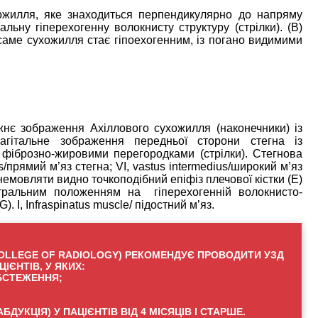
ожилля, яке знаходиться перпендикулярно до напряму
ьну гіперехогенну волокнисту структуру (стрілки). (В)
саме сухожилля стає гіпоехогенним, із погано видимими
жнє зображення Ахіллового сухожилля (наконечники) із
агітальне зображення передньої сторони стегна із
 фіброзно-жировими перегородками (стрілки). Стегнова
is/прямий м’яз стегна; VI, vastus intermedius/широкий м’яз
емовляти видно точкоподібний епіфіз плечової кістки (Е)
ентральним положенням на гіперехогенній волокнисто-
). I, Infraspinatus muscle/ підостний м’яз.
COLLEGE OF RADIOLOGY) РЕКОМЕНДУЄ ПРОВОДИТИ УЗД
ІЄНТІВ, У ЯКИХ:
ОБСТЕЖЕННЯ;
УКЦІЯ) У ПАЦІЄНТІВ ВІД 4 МІСЯЦІВ І СТАРШЕ.