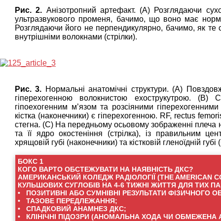
Рис. 2.
Анізотропний артефакт. (А) Розглядаючи сух
ультразвукового променя, бачимо, що воно має нормал
Розглядаючи його не перпендикулярно, бачимо, як те 
внутрішніми волокнами (стрілки).
Рис. 3.
Нормальні анатомічні структури. (А) Повздов
гіперехогенною волокнистою ехострукутрою. (В) С
гіпоехогенним м’язом та розсіяними гіперехогенними
кістка (наконечники) є гіперехогенною. RF, rectus femor
стегна. (С) На передньому осьовому зображенні плеча н
та її ядро окостеніння (стрілка), із правильним ц
хрящовій губі (наконечники) та кістковій гленоїдній губі (G
БОКС 1
КОГО ВАРТО ОБСТЕЖУВАТИ НА НАЯВНІСТЬ ДКС?
АМЕРИКАНСЬКИЙ КОЛЕДЖ РАДІОЛОГІЇ (THE AMERICAN 
КУЛЬШОВИХ СУГЛОБІВ НА 4-6 ТИЖНІ ЖИТТЯ ДЛЯ ТИХ ПАЦ
• ПОЗИТИВНІ АБО СУМНІВНІ РЕЗУЛЬТАТИ ФІЗИЧНОГО 
• ТАЗОВЕ ПЕРЕДЛЕЖАННЯ;
• СПАДКОВИЙ АНАМНЕЗ ДКС;
• КЛІНІЧНІ ПІДОЗРИ (АНОМАЛЬНА ХОДА ЧИ ОБМЕЖЕНА АБД