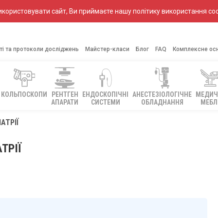
ористовувати сайт, Ви приймаєте нашу політику використання coo
ті та протоколи досліджень
Майстер-класи
Блог
FAQ
Комплексне ос
КОЛЬПОСКОПИ
РЕНТГЕН
ЕНДОСКОПІЧНІ
АНЕСТЕЗІОЛОГІЧНЕ
МЕДИЧ
АПАРАТИ
СИСТЕМИ
ОБЛАДНАННЯ
МЕБЛ
АТРІЇ
ТРІЇ