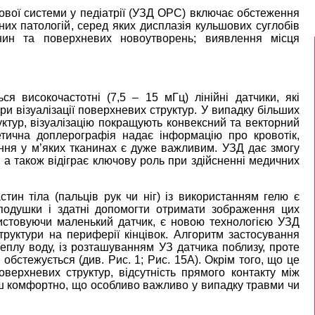
вої системи у педіатрії (УЗД ОРС) включає обстеження
их патологій, серед яких дисплазія кульшових суглобів
анин та поверхневих новоутворень; виявлення місця
 високочастотні (7,5 – 15 мГц) лінійні датчики, які
ри візуалізації поверхневих структур. У випадку більших
ктур, візуалізацію покращують конвексний та векторний
етична доплерографія надає інформацію про кровотік,
ння у м’яких тканинах є дуже важливим. УЗД дає змогу
 а також відіграє ключову роль при здійсненні медичних
ин тіла (пальців рук чи ніг) із використанням гелю є
 подушки і здатні допомогти отримати зображення цих
ристовуючи маленький датчик, є новою технологією УЗД
руктури на периферії кінцівок. Алгоритм застосування
теплу воду, із розташуванням УЗ датчика поблизу, проте
обстежується (див. Рис. 1; Рис. 15А). Окрім того, що це
ерхневих структур, відсутність прямого контакту між
ьш комфортно, що особливо важливо у випадку травми чи