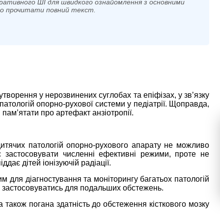
ративного ШІ для швидкого ознайомлення з основними
мо прочитати повний текст.
творення у нерозвинених суглобах та епіфізах, у зв’язку
патологій опорно-рухової системи у педіатрії. Щоправда,
пам’ятати про артефакт анзіотропії.
 дитячих патологій опорно-рухового апарату не можливо
є застосовувати численні ефективні режими, проте не
дає дітей іонізуючій радіації.
им для діагностування та моніторингу багатьох патологій
ті, застосовуватись для подальших обстежень.
 також погана здатність до обстеження кісткового мозку