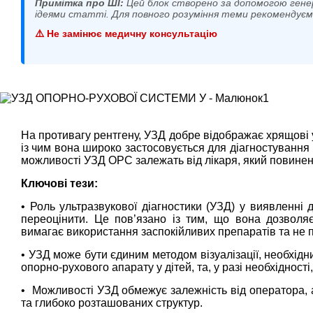
Примітка про ШІ:
Цей блок створено за допомогою гене
ідеями статті. Для повного розуміння теми рекомендує
⚠️ Не замінює медичну консультацію
На противагу рентгену, УЗД добре відображає хрящові у
із чим вона широко застосовується для діагностування 
можливості УЗД ОРС залежать від лікаря, який повинен 
Ключові тези:
• Роль ультразвукової діагностики (УЗД) у виявленні
переоцінити. Це пов’язано із тим, що вона дозволя
вимагає використання заспокійливих препаратів та не під
• УЗД може бути єдиним методом візуалізації, необхідн
опорно-рухового апарату у дітей, та, у разі необхіднос
• Можливості УЗД обмежує залежність від оператора, а
та глибоко розташованих структур.