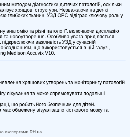
ним методом діагностики дитячих патологій, оскільки
зуалізує хрящові структури. Незважаючи на деякі
цією глибоких тканин, УЗД ОРС відіграє ключову роль у
ну анатомію та різні патології, включаючи дисплазію
ня та новоутворення. Особлива увага приділяється
 підкреслюючи важливість УЗД у сучасній
 обладнанням, що використовується в цій галузі,
g Medison Accuvix V10.
явлення хрящових утворень та моніторингу патологій
ігу лікування та може спрямовувати подальші
дації, що робить його безпечним для дітей.
 має обмежену візуалізацію кісткового мозку та
но експертами RH.ua