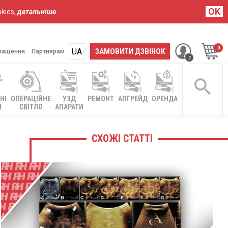
OK
kies,
детальніше
UA
RU
ЗАМОВИТИ ДЗВІНОК
нащення
Партнерам
НІ
ОПЕРАЦІЙНЕ
УЗД
РЕМОНТ
АПГРЕЙД
ОРЕНДА
І
СВІТЛО
АПАРАТИ
СХОЖІ СТАТТІ