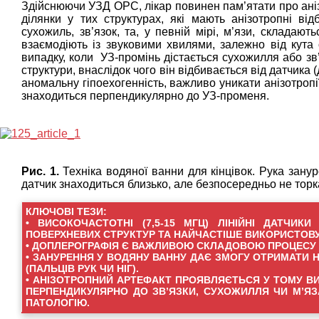
Здійснюючи УЗД ОРС, лікар повинен пам’ятати про аніз
ділянки у тих структурах, які мають анізотропні від
сухожиль, зв’язок, та, у певній мірі, м’язи, складаю
взаємодіють із звуковими хвилями, залежно від кута
випадку, коли УЗ-промінь дістається сухожилля або зв
структури, внаслідок чого він відбивається від датчика (
аномальну гіпоехогенність, важливо уникати анізотропі
знаходиться перпендикулярно до УЗ-променя.
Рис. 1.
Техніка водяної ванни для кінцівок. Рука зану
датчик знаходиться близько, але безпосередньо не торк
КЛЮЧОВІ ТЕЗИ:
• ВИСОКОЧАСТОТНІ (7,5-15 МГЦ) ЛІНІЙНІ ДАТЧИ
ПОВЕРХНЕВИХ СТРУКТУР ТА НАЙЧАСТІШЕ ВИКОРИСТОВУ
• ДОПЛЕРОГРАФІЯ Є ВАЖЛИВОЮ СКЛАДОВОЮ ПРОЦЕСУ 
• ЗАНУРЕННЯ У ВОДЯНУ ВАННУ ДАЄ ЗМОГУ ОТРИМАТИ 
(ПАЛЬЦІВ РУК ЧИ НІГ).
• АНІЗОТРОПНИЙ АРТЕФАКТ ПРОЯВЛЯЄТЬСЯ У ТОМУ ВИ
ПЕРПЕНДИКУЛЯРНО ДО ЗВ’ЯЗКИ, СУХОЖИЛЛЯ ЧИ М’ЯЗ
ПАТОЛОГІЮ.