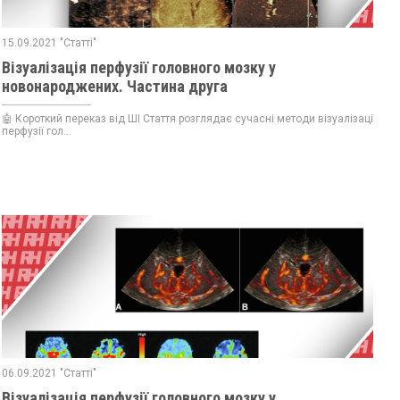
15.09.2021 "Статті"
Візуалізація перфузії головного мозку у
новонароджених. Частина друга
🤖 Короткий переказ від ШІ Стаття розглядає сучасні методи візуалізації
перфузії гол...
06.09.2021 "Статті"
Візуалізація перфузії головного мозку у