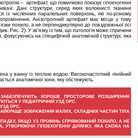
отропію – артефакт, що помилково показує гіпоехогенні
бивачі. Дані структури, серед яких волокнисті тканини
ться із численних паралельних поверхонь, які по-різному
 опромінення. Анізотропний артефакт має місце у тому
’язки похило, а не перпендикулярно до повздовжньої осі
див. Рис. 2). У зв’язку із тим, що патологія може спричини
ї, фокусуючись на специфічній анатомічній структурі, яка
рена у ванну із теплою водою. Високочастотний лінійний
ається анатомічної зони, яку обстежують.
КИ ЗАБЕЗПЕЧУЮТЬ ХОРОШЕ ПРОСТОРОВЕ РОЗШИРЕННЯ
ЮТЬСЯ У ПЕДІАТРИЧНІЙ УЗД ОРС.
УЗД ОРС.
НАЙКРАЩЕ ЗОБРАЖЕННЯ МАЛИХ, СКЛАДНИХ ЧАСТИН ТІЛА
ПАДКУ, ЯКЩО УЗ ПРОМІНЬ СПРЯМОВАНИЙ ПОХИЛО, А НЕ
А, УТВОРЮЮЧИ ГІПОЕХОГЕННУ ДІЛЯНКУ, ЯКА СХОЖА НА