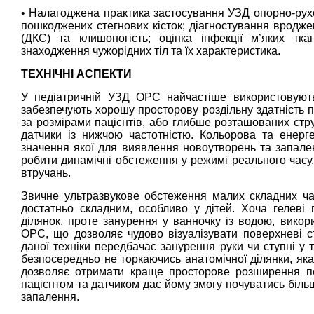
• Налагоджена практика застосування УЗД опорно-рухо
пошкоджених стегнових кісток; діагностування вроджен
(ДКС) та клишоногість; оцінка інфекції м’яких тк
знаходження чужорідних тіл та їх характеристика.
ТЕХНІЧНІ АСПЕКТИ
У педіатричній УЗД ОРС найчастіше використовуються
забезпечують хорошу просторову роздільну здатність п
за розмірами пацієнтів, або глибше розташованих стру
датчики із нижчою частотністю. Кольорова та енерг
значення якої для виявлення новоутворень та запале
робити динамічні обстеження у режимі реального часу,
втручань.
Звичне ультразвукове обстеження малих складних част
достатньо складним, особливо у дітей. Хоча гелеві
ділянок, проте занурення у ванночку із водою, вико
ОРС, що дозволяє чудово візуалізувати поверхневі ст
даної техніки передбачає занурення руки чи ступні у 
безпосередньо не торкаючись анатомічної ділянки, яка 
дозволяє отримати краще просторове розширення пов
пацієнтом та датчиком дає йому змогу почуватись біл
запалення.