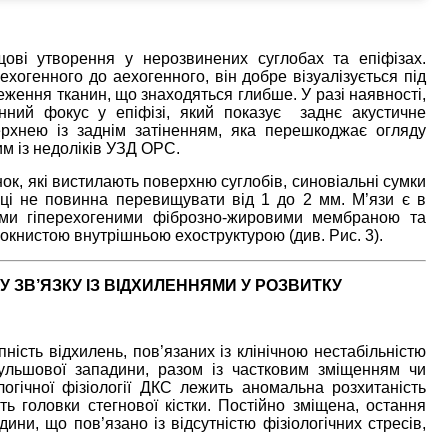
ові утворення у нерозвинених суглобах та епіфізах.
ехогенного до аехогенного, він добре візуалізується під
еження тканин, що знаходяться глибше. У разі наявності,
нний фокус у епіфізі, який показує заднє акустичне
ерхнею із заднім затіненням, яка перешкоджає огляду
им із недоліків УЗД ОРС.
нок, які вистилають поверхню суглобів, синовіальні сумки
иці не повинна перевищувати від 1 до 2 мм. М’язи є в
ими гіперехогеними фіброзно-жировими мембраною та
локнистою внутрішньою ехоструктурою (див. Рис. 3).
 ЗВ’ЯЗКУ ІЗ ВІДХИЛЕННЯМИ У РОЗВИТКУ
ність відхилень, пов’язаних із клінічною нестабільністю
 кульшової западини, разом із частковим зміщенням чи
логічної фізіології ДКС лежить аномальна розхитаність
ь головки стегнової кістки. Постійно зміщена, остання
и, що пов’язано із відсутністю фізіологічних стресів,