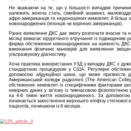
Не зважаючи на те, що у більшості випадків причин
належить жіноча стать, сімейний анамнез, маловод
афро-американців та недоношених немовлят, й більш ха
новонароджених (японців чи корінних американців).
Раннє виявлення ДКС дає змогу розпочати вчасне та не
місяці вимагає хірургічного втручання із підвищеним 
форма обстеження новонароджених на наявність ДКС є
виконання фізичних маневрів для виявлення зміщен
ультразвукову діагностику.
Хоча практика використання УЗД у випадку ДКС є ду
стандартною процедурою у США. Регулярні обстеженн
допомогою абдукційної шини, що може призвести до
Американський коледж радіології (The American Colle
обстеження немовлят із специфічними факторами ризи
невірних даних у зв’язку із тимчасовою фізіологічною
на 4-6 тижні життя новонародженого. За допомогою 
починається закостеніння верхнього епіфізу стегнової 
пацієнтів, починаючи із 6 місяців.