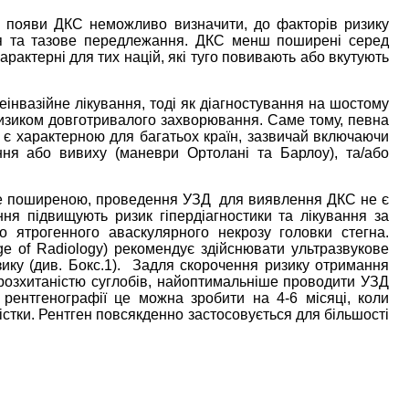
и появи ДКС неможливо визначити, до факторів ризику
дя та тазове передлежання. ДКС менш поширені серед
рактерні для тих націй, які туго повивають або вкутують
інвазійне лікування, тоді як діагностування на шостому
ризиком довготривалого захворювання. Саме тому, певна
 характерною для багатьох країн, зазвичай включаючи
ня або вивиху (маневри Ортолані та Барлоу), та/або
же поширеною, проведення УЗД для виявлення ДКС не є
я підвищують ризик гіпердіагностики та лікування за
 ятрогенного аваскулярного некрозу головки стегна.
ge of Radiology) рекомендує здійснювати ультразвукове
ку (див. Бокс.1). Задля скорочення ризику отримання
 розхитаністю суглобів, найоптимальніше проводити УЗД
рентгенографії це можна зробити на 4-6 місяці, коли
кістки. Рентген повсякденно застосовується для більшості